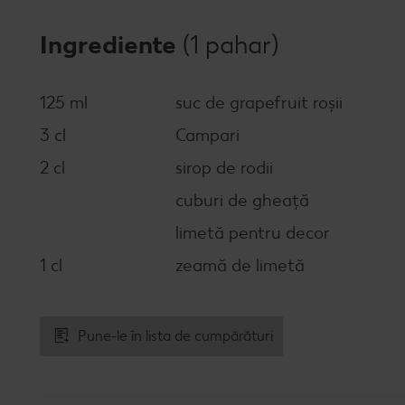
Ingrediente
(1 pahar)
125 ml
suc de grapefruit roșii
3 cl
Campari
2 cl
sirop de rodii
cuburi de gheață
limetă pentru decor
1 cl
zeamă de limetă
Pune-le în lista de cumpărături