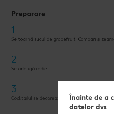
Preparare
1
Se toarnă sucul de grapefruit, Campari și zeam
2
Se adaugă rodie.
3
Înainte de a 
Cocktailul se decorează cu rondele de limetă și 
datelor dvs