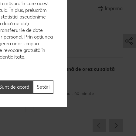
, în măsura în care acest
Imprimă
uia. În plus, prelucrăm
a statistici pseudonime
i dacă ne dați
ransferurile de date
er personal. Prin opțiunea
egerea unor scopuri
 de revocare gratuită în
dențialitate
.
Budincă italiană de orez cu salată
de fructe
Sunt de acord
Setări
Cel mult 60 minute
Simplu