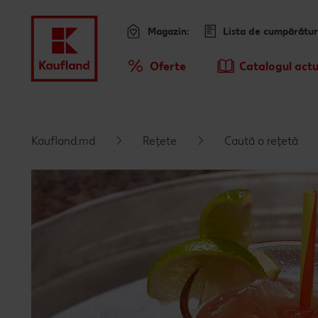
Magazin:
Lista de cumpărătur
Meniu
Oferte
Catalogul actu
Prezentare Generala Oferte
Kaufland.md
Rețete
Caută o rețetă