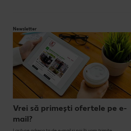
Newsletter
Vrei să primești ofertele pe e-
mail?
Lasă-ne adresa ta de e-mail și noi îți vom trimite