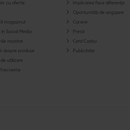
er cu oferte
Implicarea face diferența
e
Oportunități de angajare
ă magazinul
Cariere
 în Social Media
Presă
nile noastre
Card Cadou
ii despre produse
Publicitate
de utilizare
i frecvente