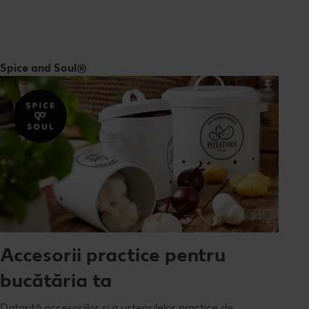
Spice and Soul®
Accesorii practice pentru
bucătăria ta
Datorită accesoriilor și a ustensilelor practice de