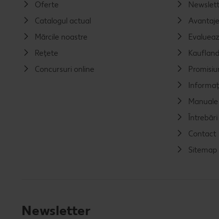
Oferte
Newslett
Catalogul actual
Avantaj
Mărcile noastre
Evalueaz
Rețete
Kaufland
Concursuri online
Promisiu
Informaț
Manuale 
Întrebăr
Contact
Sitemap
Newsletter