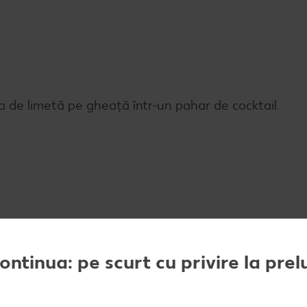
a de limetă pe gheață într-un pahar de cocktail.
continua: pe scurt cu privire la pre
se servește.