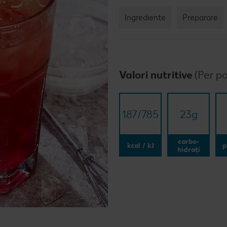
Ingrediente
Preparare
Valori nutritive
(Per po
187/​785
23
g
carbo-
kcal / kJ
p
hidrați