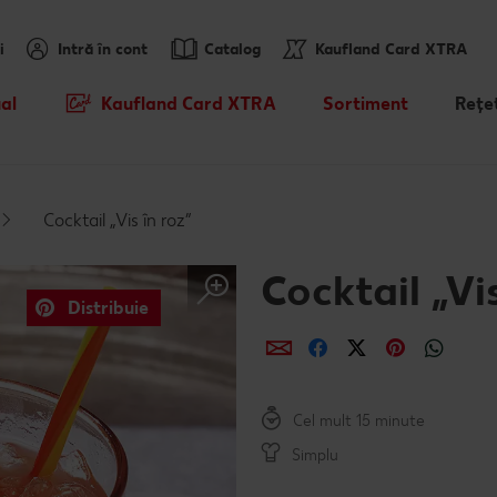
i
Intră în cont
Catalog
Kaufland Card XTRA
al
Kaufland Card XTRA
Sortiment
Rețe
Cupoane XTRA
Noile noastre brandur
Caută
sosit
Oferte Parteneri Kaufland Card
Rețet
Cocktail „Vis în roz”
XTRA
Sortiment tematic
Rețet
Reduceri de categorie
Atât de ieftin
Cocktail „Vis
Rețet
Distribuie
Prospețime în fiecare 
Distribuie
Distribuie
Distribuie
Distribui
Dist
Rețet
Dicționar de alimente
Cel mult 15 minute
Valorile noastre
Simplu
Mărcile noastre