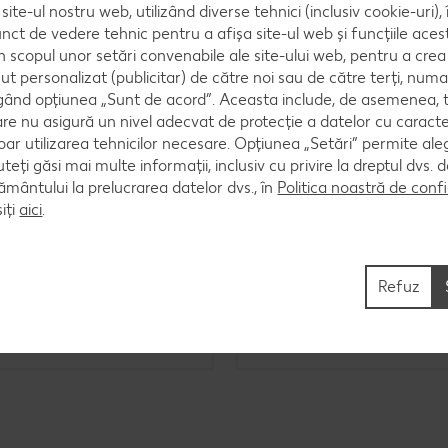
site-ul nostru web, utilizând diverse tehnici (inclusiv cookie-uri)
nct de vedere tehnic pentru a afișa site-ul web și funcțiile acest
în scopul unor setări convenabile ale site-ului web, pentru a cre
ut personalizat (publicitar) de către noi sau de către terți, numa
ând opțiunea „Sunt de acord”. Aceasta include, de asemenea, t
are nu asigură un nivel adecvat de protecție a datelor cu caract
oar utilizarea tehnicilor necesare. Opțiunea „Setări” permite al
uteți găsi mai multe informații, inclusiv cu privire la dreptul dvs.
ântului la prelucrarea datelor dvs., în
Politica noastră de confi
iți
aici
.
in fasole
Somon în crustă de pesto
Refuz
Cel mult 60 minute
Cel mult 60 minute
Simplu