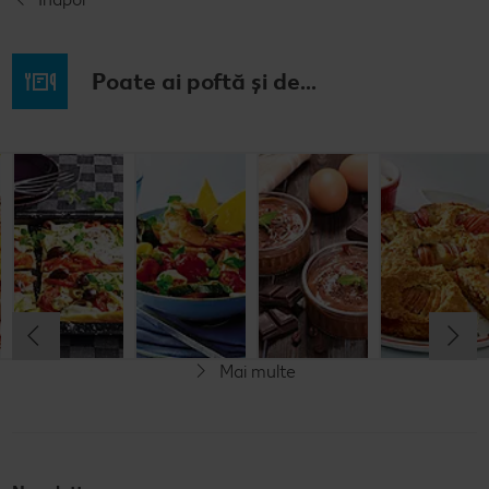
Poate ai poftă și de...
Budincă
Clătite cu
Tocană
Cremă la
italiană de
legume și
italienească
pahar
orez cu salată
mozzarella
de pește
de fructe
Cel mult 60 minute
Cel mult 30 minute
Cel mult 60 minute
Simplu
Cel mult 60 minute
Simplu
Simplu
Simplu
Mai multe
Fără gluten