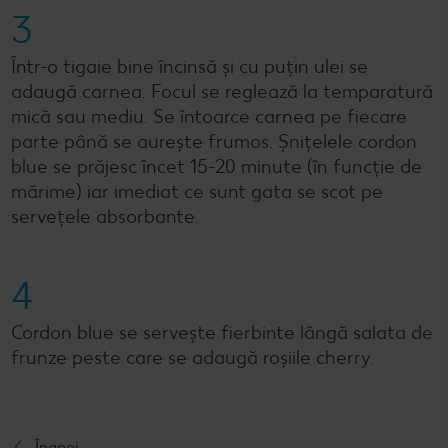
3
Într-o tigaie bine încinsă și cu puțin ulei se
adaugă carnea. Focul se reglează la temparatură
mică sau mediu. Se întoarce carnea pe fiecare
parte până se aurește frumos. Șnițelele cordon
blue se prăjesc încet 15-20 minute (în funcție de
mărime) iar imediat ce sunt gata se scot pe
servețele absorbante.
4
Cordon blue se servește fierbinte lângă salata de
frunze peste care se adaugă roșiile cherry.
Înapoi