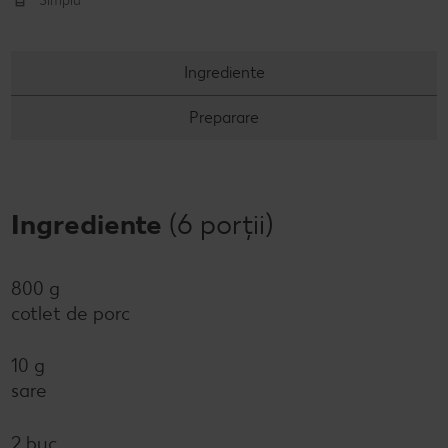
Simplu
Ingrediente
Preparare
Ingrediente
(6 porții)
800 g
cotlet de porc
10 g
sare
2 buc