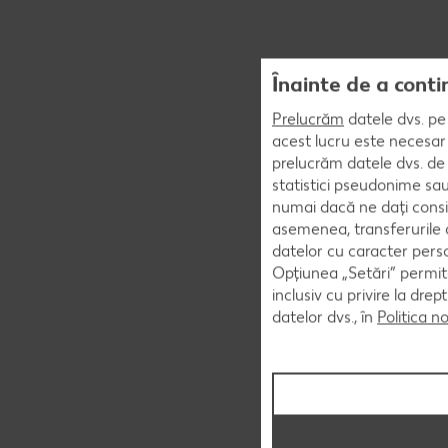
Înainte de a conti
Prelucrăm
datele dvs. pe 
acest lucru este necesar 
prelucrăm datele dvs. de 
statistici pseudonime sau
numai dacă ne dați consi
asemenea, transferurile d
datelor cu caracter perso
Opțiunea „Setări” permite
inclusiv cu privire la dr
datelor dvs., în
Politica n