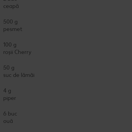
ceapă
500 g
pesmet
100 g
roșii Cherry
50 g
suc de lămâi
4 g
piper
6 buc
ouă