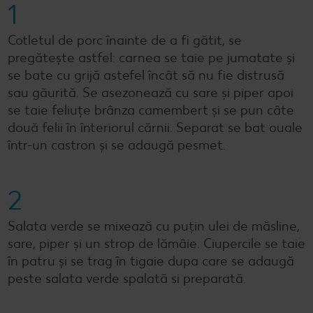
1
Cotletul de porc înainte de a fi gătit, se
pregătește astfel: carnea se taie pe jumatate și
se bate cu grijă astefel încât să nu fie distrusă
sau găurită. Se asezonează cu sare și piper apoi
se taie feliuțe brânza camembert și se pun câte
două felii în înteriorul cărnii. Separat se bat ouale
într-un castron și se adaugă pesmet.
2
Salata verde se mixează cu puțin ulei de măsline,
sare, piper și un strop de lămâie. Ciupercile se taie
în patru și se trag în tigaie dupa care se adaugă
peste salata verde spalată si preparată.