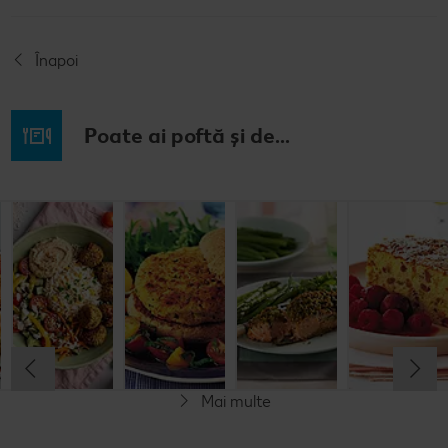
Înapoi
Poate ai poftă și de...
Prăjitură de
Chifteluțe cu
Burgeri din
Somon în
mere
piure de
fasole
crustă de
nemțească
cartofi și
pesto
chives
Cel mult 60 minute
Cel mult 60 minute
Cel mult 60 minute
Simplu
Cel mult 60 minute
Simplu
Simplu
Simplu
Mai multe
Vegetarian