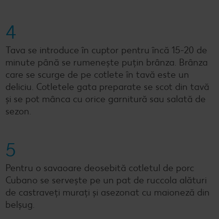
4
Tava se introduce în cuptor pentru încă 15-20 de
minute până se rumenește puțin brânza. Brânza
care se scurge de pe cotlete în tavă este un
deliciu. Cotletele gata preparate se scot din tavă
și se pot mânca cu orice garnitură sau salată de
sezon.
5
Pentru o savaoare deosebită cotletul de porc
Cubano se servește pe un pat de ruccola alături
de castraveți murați și asezonat cu maioneză din
belșug.