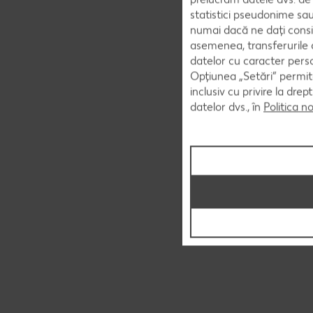
statistici pseudonime sau
numai dacă ne dați consi
asemenea, transferurile d
datelor cu caracter perso
Opțiunea „Setări” permite
inclusiv cu privire la dr
datelor dvs., în
Politica n