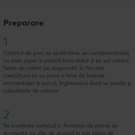
Preparare
1
Cotletul de porc se spală bine, se condimentează
cu sare, piper și puțină boia dulce și se vor cresta
feliile de cotlet pe diagonală. În fiecare
crestătură se va pune o felie de brânză
emmentaler și suncă, înghesuind dacă se poate și
cubulețele de usturoi.
2
Se învelește cotletul în firimituri de pâine, se
stropește cu ulei, se aruncă în vas cățeii de