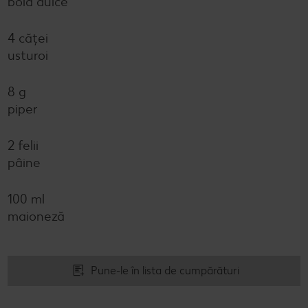
boia dulce
4 căței
usturoi
8 g
piper
2 felii
pâine
100 ml
maioneză
Pune-le în lista de cumpărături