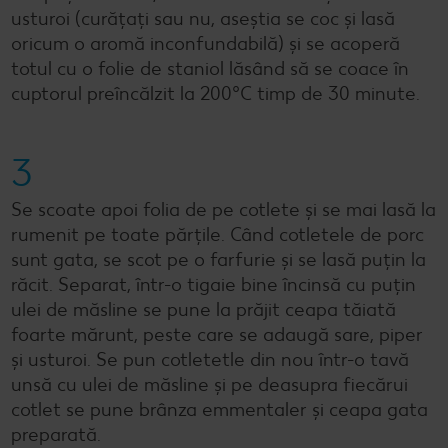
usturoi (curățați sau nu, aseștia se coc și lasă
oricum o aromă inconfundabilă) și se acoperă
totul cu o folie de staniol lăsând să se coace în
cuptorul preîncălzit la 200°C timp de 30 minute.
3
Se scoate apoi folia de pe cotlete și se mai lasă la
rumenit pe toate părțile. Când cotletele de porc
sunt gata, se scot pe o farfurie și se lasă puțin la
răcit. Separat, într-o tigaie bine încinsă cu puțin
ulei de măsline se pune la prăjit ceapa tăiată
foarte mărunt, peste care se adaugă sare, piper
și usturoi. Se pun cotletetle din nou într-o tavă
unsă cu ulei de măsline și pe deasupra fiecărui
cotlet se pune brânza emmentaler și ceapa gata
preparată.