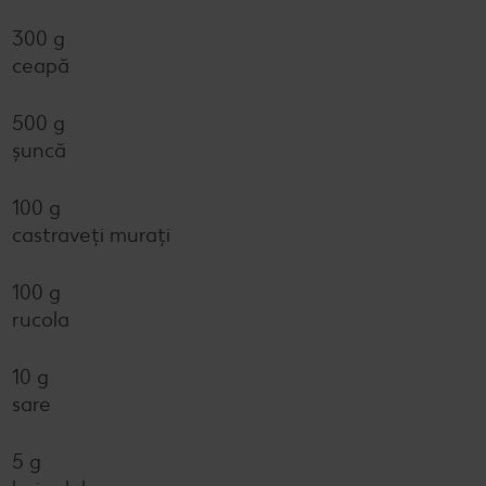
300 g
ceapă
500 g
șuncă
100 g
castraveți murați
100 g
rucola
10 g
sare
5 g