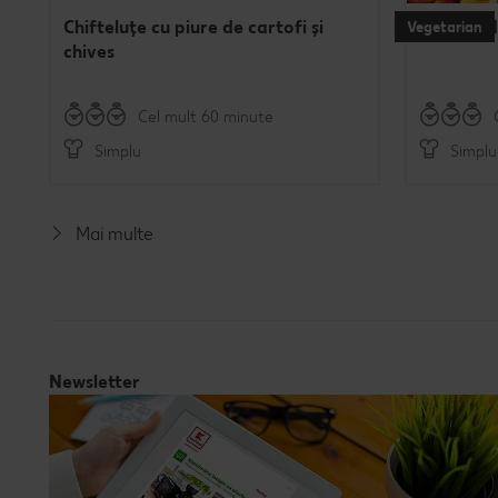
Chifteluțe cu piure de cartofi și
Burgeri d
Vegetarian
chives
Cel mult 60 minute
Simplu
Simplu
Mai multe
Newsletter