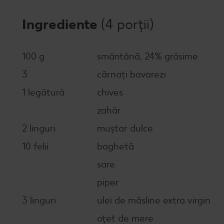
Ingrediente
(4 porții)
100 g
smântână, 24% grăsime
3
cârnați bavarezi
1 legătură
chives
zahăr
2 linguri
muștar dulce
10 felii
baghetă
sare
piper
3 linguri
ulei de măsline extra virgin
oțet de mere