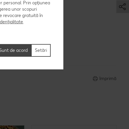
er personal. Prin opțiunea
egerea unor scopuri
 de revocare gratuită în
dențialitate
.
Sunt de acord
Setări
Imprimă