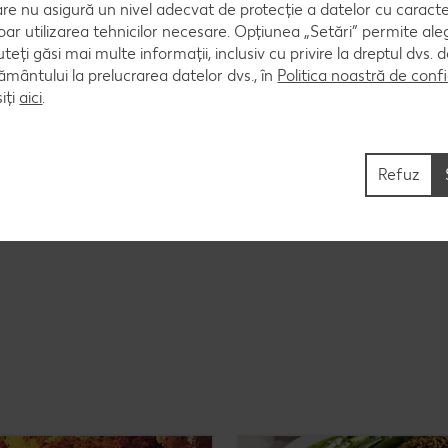
are nu asigură un nivel adecvat de protecție a datelor cu caract
oar utilizarea tehnicilor necesare. Opțiunea „Setări” permite al
uteți găsi mai multe informații, inclusiv cu privire la dreptul dvs.
 taie felii, apoi se distribuie pe cremă.
ântului la prelucrarea datelor dvs., în
Politica noastră de confi
iți
aici
.
Refuz
i deasupra se presară restul de chives.