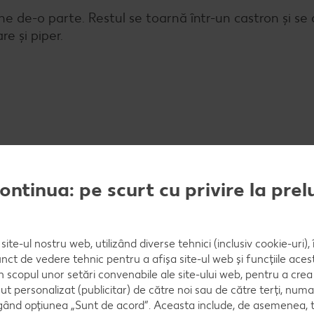
une de-o parte. Restul se toarnă într-un castron și s
e și piper.
continua: pe scurt cu privire la pre
rinează cu oțet, un vârf de cuțit de zahăr, sare și piper.
site-ul nostru web, utilizând diverse tehnici (inclusiv cookie-uri)
nct de vedere tehnic pentru a afișa site-ul web și funcțiile acest
în scopul unor setări convenabile ale site-ului web, pentru a cre
es și muștar.
ut personalizat (publicitar) de către noi sau de către terți, numa
ând opțiunea „Sunt de acord”. Aceasta include, de asemenea, t