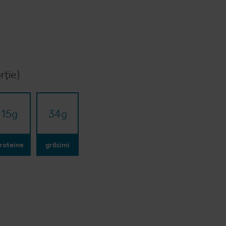
rție)
15
g
34
g
roteine
grăsimi