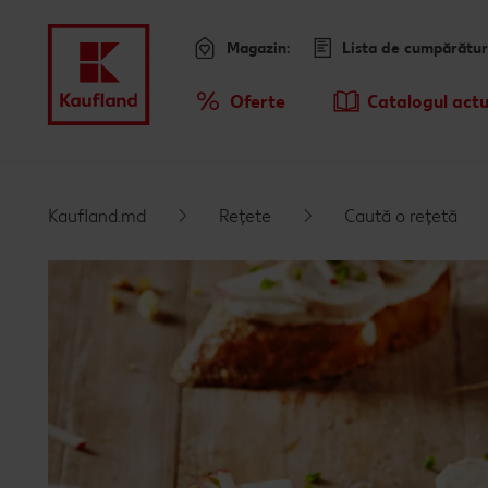
Magazin:
Lista de cumpărătur
Meniu
Oferte
Catalogul actu
Prezentare Generala Oferte
Kaufland.md
Rețete
Caută o rețetă