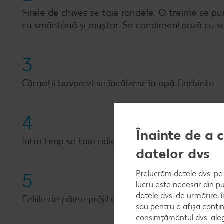
Firele de chives se taie rondele. O treime se p
cu smântână și muștar. Se condimentează cu sar
3
Cârnații bavarezi se încălzesc în apă fierbinte.
4
Înainte de a 
Între timp se taie ridichile în felii fine și se ma
datelor dvs
Prelucrăm
datele dvs. pe 
5
lucru este necesar din pu
datele dvs. de urmărire, 
Feliile de pâine prăjite se ung cu crema din chiv
sau pentru a afișa conțin
consimțământul dvs. aleg