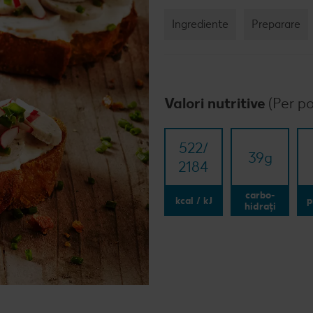
Ingrediente
Preparare
Valori nutritive
(Per po
522/​
39
g
2184
carbo-
kcal / kJ
p
hidrați