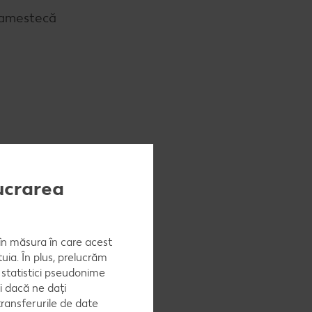
e amestecă
lucrarea
, în măsura în care acest
uia. În plus, prelucrăm
a statistici pseudonime
i dacă ne dați
ransferurile de date