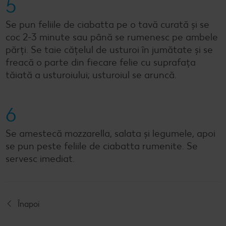
5
Se pun feliile de ciabatta pe o tavă curată și se
coc 2-3 minute sau până se rumenesc pe ambele
părți. Se taie cățelul de usturoi în jumătate și se
freacă o parte din fiecare felie cu suprafața
tăiată a usturoiului; usturoiul se aruncă.
6
Se amestecă mozzarella, salata și legumele, apoi
se pun peste feliile de ciabatta rumenite. Se
servesc imediat.
Înapoi