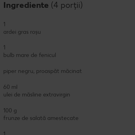
Ingrediente
(4 porții)
1
ardei gras roșu
1
bulb mare de fenicul
piper negru, proaspăt măcinat
60 ml
ulei de măsline extravirgin
100 g
frunze de salată amestecate
1