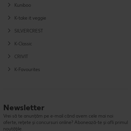
Kuniboo
K-take it veggie
SILVERCREST
K-Classic
CRIVIT
K-Favourites
Newsletter
Vrei să te anunțăm pe e-mail când avem cele mai noi
oferte, rețete și concursuri online? Abonează-te și afli primul
noutățile.