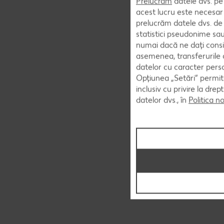
Prelucrăm
datele dvs. pe 
acest lucru este necesar 
prelucrăm datele dvs. de 
statistici pseudonime sau
numai dacă ne dați consi
asemenea, transferurile d
datelor cu caracter perso
Opțiunea „Setări” permite
inclusiv cu privire la dr
datelor dvs., în
Politica n