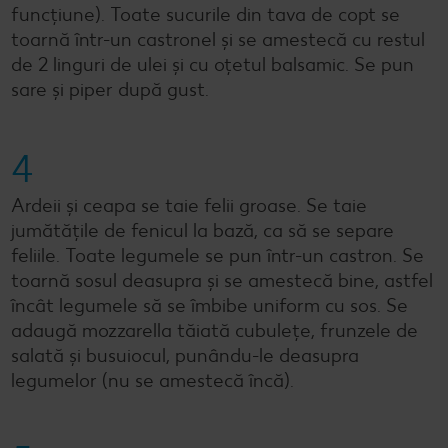
funcțiune). Toate sucurile din tava de copt se
toarnă într-un castronel și se amestecă cu restul
de 2 linguri de ulei și cu oțetul balsamic. Se pun
sare și piper după gust.
4
Ardeii și ceapa se taie felii groase. Se taie
jumătățile de fenicul la bază, ca să se separe
feliile. Toate legumele se pun într-un castron. Se
toarnă sosul deasupra și se amestecă bine, astfel
încât legumele să se îmbibe uniform cu sos. Se
adaugă mozzarella tăiată cubulețe, frunzele de
salată și busuiocul, punându-le deasupra
legumelor (nu se amestecă încă).