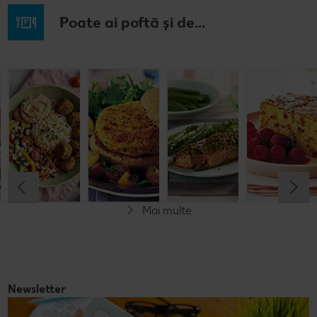
Poate ai poftă și de...
Prăjitură de
Chifteluțe cu
Burgeri din
Somon în
mere
piure de
fasole
crustă de
nemțească
cartofi și
pesto
chives
Cel mult 60 minute
Cel mult 60 minute
Cel mult 60 minute
Simplu
Cel mult 60 minute
Simplu
Simplu
Simplu
Mai multe
Vegetarian
Newsletter