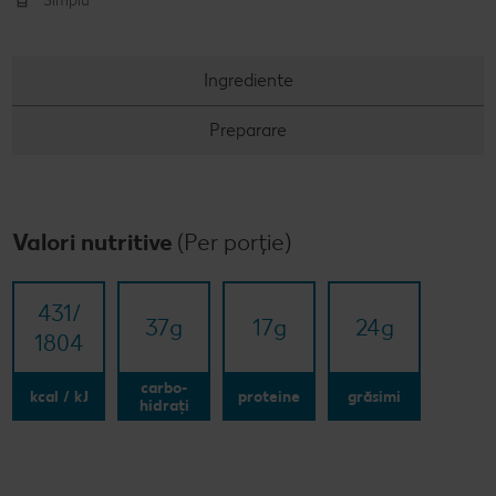
Simplu
Ingrediente
Preparare
Valori nutritive
(Per porție)
431/​
37
g
17
g
24
g
1804
carbo-
kcal / kJ
proteine
grăsimi
hidrați