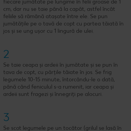
fiecare jumătate pe lungime în felii groase de 1
cm, dar nu se taie până la capăt, astfel încât
feliile să rămână atașate între ele. Se pun
jumătățile pe o tavă de copt cu partea tăiată în
jos și se ung ușor cu 1 lingură de ulei.
2
Se taie ceapa și ardeii în jumătate și se pun în
tava de copt, cu părțile tăiate în jos. Se frig
legumele 10-15 minute, întorcându-le o dată,
până când feniculul s-a rumenit, iar ceapa și
ardeii sunt fragezi și înnegriți pe alocuri.
3
Se scot legumele pe un tocător (grilul se lasă în