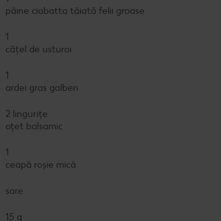
pâine ciabatta tăiată felii groase
1
cățel de usturoi
1
ardei gras galben
2 lingurițe
oțet balsamic
1
ceapă roșie mică
sare
15 g