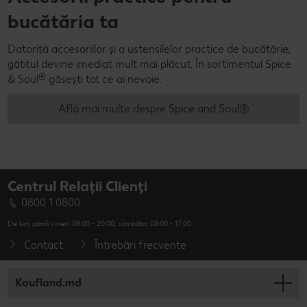
bucătăria ta
Datorită accesoriilor și a ustensilelor practice de bucătărie,
gătitul devine imediat mult mai plăcut. În sortimentul Spice
®
& Soul
găsești tot ce ai nevoie.
Află mai multe despre Spice and Soul®
Centrul Relații Clienți
0800 1 0800
De luni până vineri: 08:00 - 20:00; sâmbăta: 08:00 - 17:00
Contact
Întrebări frecvente
Kaufland.md