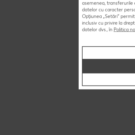
asemenea, transferurile d
datelor cu caracter perso
Opțiunea „Setări” permite
inclusiv cu privire la dr
datelor dvs., în
Politica n