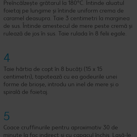
Preîncălzește grătarul la 180°C. Întinde aluatul
foietaj pe lungime și întinde uniform crema de
caramel deasupra. Taie 3 centimetri la marginea
de sus. Întinde amestecul de mere peste cremă și
rulează de jos în sus. Taie rulada în 8 felii egale.
4
Taie hârtia de copt în 8 bucăți (15 x 15
centimetri), tapotează cu ea godeurile unei
forme de brioșe, introdu un inel de mere și o
spirală de foietaj.
5
Coace cruffinurile pentru aproximativ 30 de
minute la foc indirect și cu capacul închis. Lasă-le