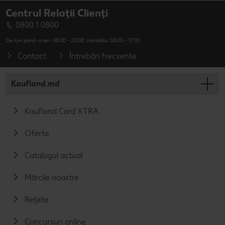
Centrul Relații Clienți
0800 1 0800
De luni până vineri: 08:00 - 20:00; sâmbăta: 08:00 - 17:00
Contact
Întrebări frecvente
Kaufland.md
Kaufland Card XTRA
Oferte
Catalogul actual
Mărcile noastre
Rețete
Concursuri online