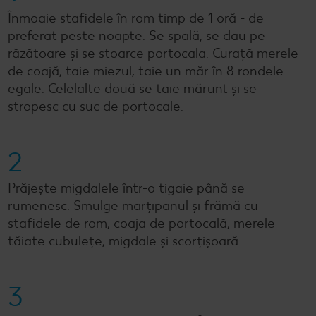
Înmoaie stafidele în rom timp de 1 oră - de
preferat peste noapte. Se spală, se dau pe
răzătoare și se stoarce portocala. Curață merele
de coajă, taie miezul, taie un măr în 8 rondele
egale. Celelalte două se taie mărunt și se
stropesc cu suc de portocale.
2
Prăjește migdalele într-o tigaie până se
rumenesc. Smulge marțipanul și frămă cu
stafidele de rom, coaja de portocală, merele
tăiate cubulețe, migdale și scorțișoară.
3