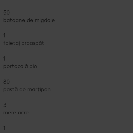
50
batoane de migdale
1
foietaj proaspăt
1
portocală bio
80
pastă de marțipan
3
mere acre
1