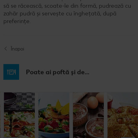
să se răcească, scoate-le din formă, pudrează cu
zahăr pudră și servește cu înghețată, după
preferințe.
Înapoi
Poate ai poftă și de...
Budincă
Clătite cu
Tocană
Cremă la
italiană de
legume și
italienească
pahar
orez cu salată
mozzarella
de pește
de fructe
Cel mult 60 minute
Cel mult 30 minute
Cel mult 60 minute
Simplu
Cel mult 60 minute
Simplu
Simplu