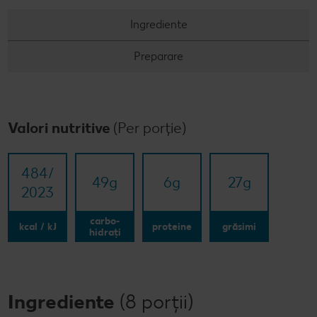
Ingrediente
Preparare
Valori nutritive
(Per porție)
484/​
49
g
6
g
27
g
2023
carbo-
kcal / kJ
proteine
grăsimi
hidrați
Ingrediente
(8 porții)