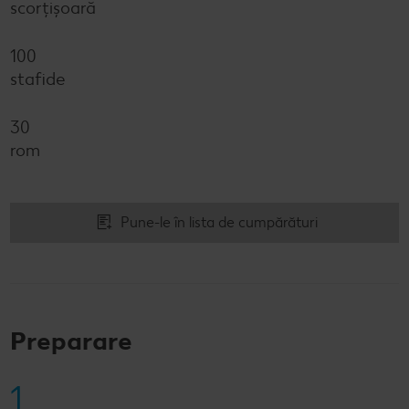
scorțişoară
100
stafide
30
rom
Pune-le în lista de cumpărături
Preparare
1