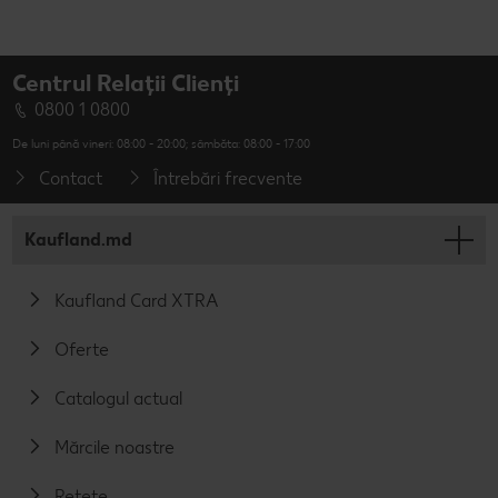
Centrul Relații Clienți
0800 1 0800
De luni până vineri: 08:00 - 20:00; sâmbăta: 08:00 - 17:00
Contact
Întrebări frecvente
Kaufland.md
Kaufland Card XTRA
Oferte
Catalogul actual
Mărcile noastre
Rețete