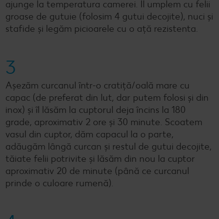
ajunge la temperatura camerei. Îl umplem cu felii
groase de gutuie (folosim 4 gutui decojite), nuci și
stafide și legăm picioarele cu o ață rezistenta.
3
Așezăm curcanul într-o cratiță/oală mare cu
capac (de preferat din lut, dar putem folosi și din
inox) și îl lăsăm la cuptorul deja încins la 180
grade, aproximativ 2 ore și 30 minute. Scoatem
vasul din cuptor, dăm capacul la o parte,
adăugăm lângă curcan și restul de gutui decojite,
tăiate felii potrivite și lăsăm din nou la cuptor
aproximativ 20 de minute (până ce curcanul
prinde o culoare rumenă).