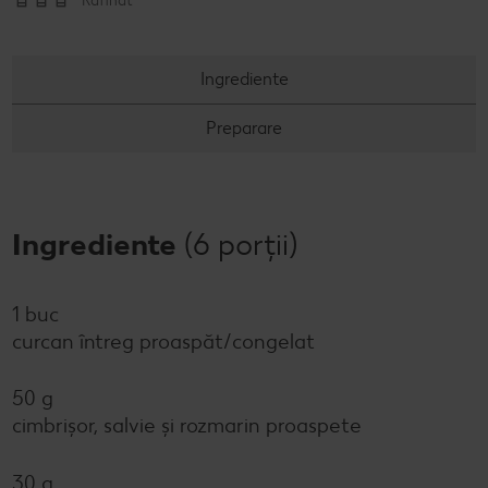
Rafinat
Ingrediente
Preparare
Ingrediente
(6 porții)
1 buc
curcan întreg proaspăt/congelat
50 g
cimbrișor, salvie și rozmarin proaspete
30 g