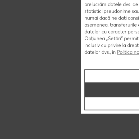
prelucrăm datele dvs. de 
statistici pseudonime sau
numai dacă ne dați consi
asemenea, transferurile d
datelor cu caracter perso
Opțiunea „Setări” permite
inclusiv cu privire la dr
datelor dvs., în
Politica n