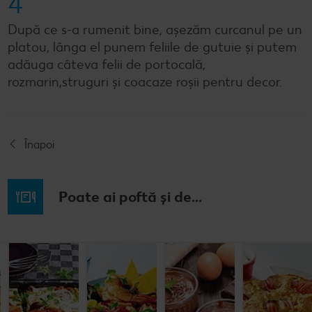
4
După ce s-a rumenit bine, așezăm curcanul pe un
platou, lânga el punem feliile de gutuie și putem
adăuga câteva felii de portocală,
rozmarin,struguri și coacaze roșii pentru decor.
Înapoi
Poate ai poftă și de...
Budincă
Clătite cu
Tocană
Cremă la
italiană de
legume și
italienească
pahar
orez cu salată
mozzarella
de pește
de fructe
Cel mult 60 minute