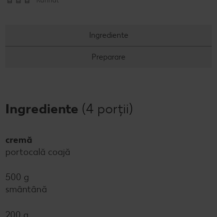
Rafinat
Ingrediente
Preparare
Ingrediente
(4 porții)
cremă
portocală coajă
500 g
smântână
200 g