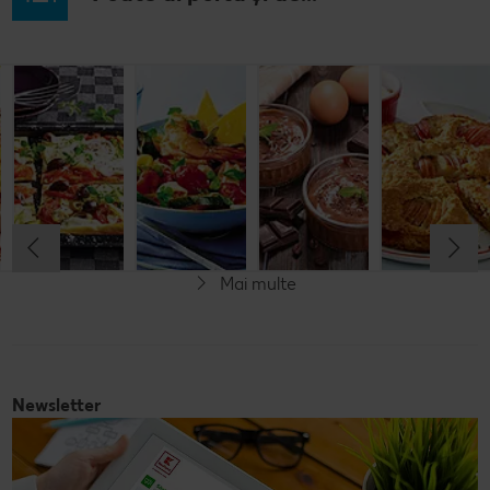
Budincă
Clătite cu
Tocană
Cremă la
italiană de
legume și
italienească
pahar
orez cu salată
mozzarella
de pește
de fructe
Cel mult 60 minute
Cel mult 30 minute
Cel mult 60 minute
Simplu
Cel mult 60 minute
Simplu
Simplu
Simplu
Mai multe
Fără gluten
Newsletter