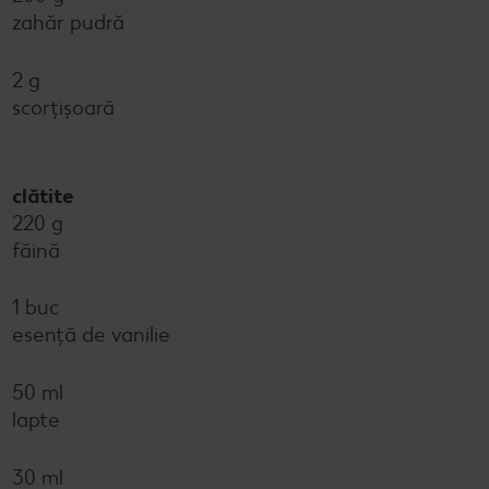
zahăr pudră
2 g
scorţişoară
clătite
220 g
făină
1 buc
esență de vanilie
50 ml
lapte
30 ml