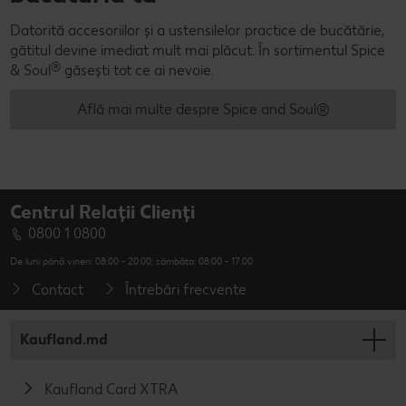
Datorită accesoriilor și a ustensilelor practice de bucătărie,
gătitul devine imediat mult mai plăcut. În sortimentul Spice
®
& Soul
găsești tot ce ai nevoie.
Află mai multe despre Spice and Soul®
Centrul Relații Clienți
0800 1 0800
De luni până vineri: 08:00 - 20:00; sâmbăta: 08:00 - 17:00
Contact
Întrebări frecvente
Kaufland.md
Kaufland Card XTRA