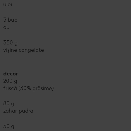
ulei
3 buc
ou
350 g
vișine congelate
decor
200 g
frișcă (30% grăsime)
80 g
zahăr pudră
50 g