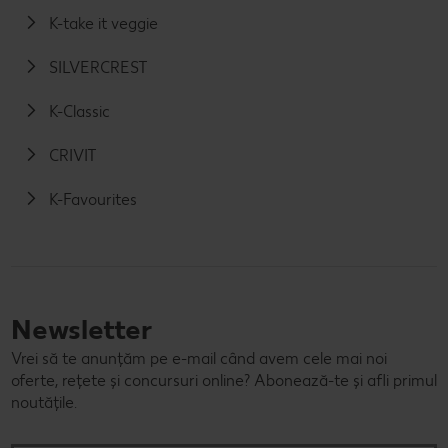
K-take it veggie
SILVERCREST
K-Classic
CRIVIT
K-Favourites
Newsletter
Vrei să te anunțăm pe e-mail când avem cele mai noi
oferte, rețete și concursuri online? Abonează-te și afli primul
noutățile.
E-mail