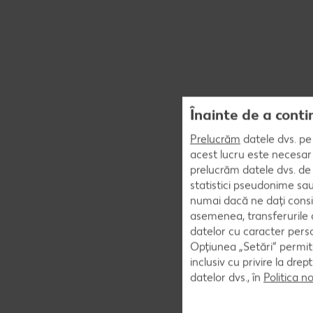
Înainte de a conti
Prelucrăm
datele dvs. pe 
acest lucru este necesar 
prelucrăm datele dvs. de 
statistici pseudonime sau
numai dacă ne dați consi
asemenea, transferurile d
datelor cu caracter perso
Opțiunea „Setări” permite
inclusiv cu privire la dr
datelor dvs., în
Politica n