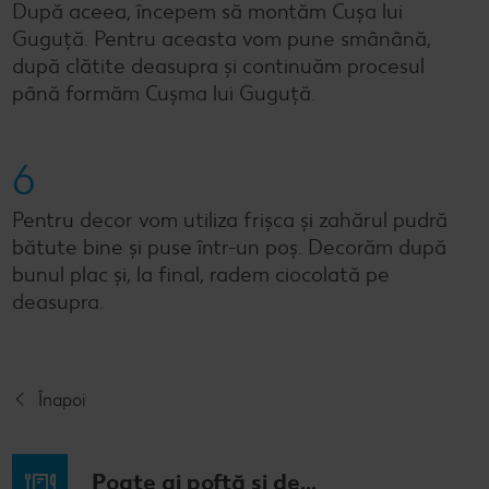
După aceea, începem să montăm Cușa lui
Guguță. Pentru aceasta vom pune smânână,
după clătite deasupra și continuăm procesul
până formăm Cușma lui Guguță.
6
Pentru decor vom utiliza frișca și zahărul pudră
bătute bine și puse într-un poș. Decorăm după
bunul plac și, la final, radem ciocolată pe
deasupra.
Înapoi
Poate ai poftă și de...