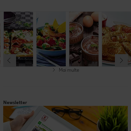
Budincă
Clătite cu
Tocană
Cremă la
italiană de
legume și
italienească
pahar
orez cu salată
mozzarella
de pește
de fructe
Cel mult 60 minute
Cel mult 30 minute
Cel mult 60 minute
Simplu
Cel mult 60 minute
Simplu
Simplu
Simplu
Mai multe
Fără gluten
Newsletter