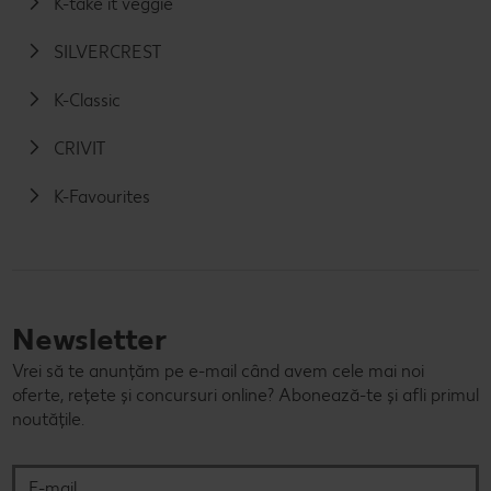
K-take it veggie
SILVERCREST
K-Classic
CRIVIT
K-Favourites
Newsletter
Vrei să te anunțăm pe e-mail când avem cele mai noi
oferte, rețete și concursuri online? Abonează-te și afli primul
noutățile.
E-mail