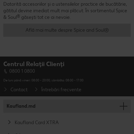
Datorită accesoriilor și a ustensilelor practice de bucătărie,
gătitul devine imediat mult mai plăcut. În sortimentul Spice
®
& Soul
găsești tot ce ai nevoie.
Află mai multe despre Spice and Soul®
Centrul Relații Clienți
0800 1 0800
De luni până vineri: 08:00 - 20:00; sâmbăta: 08:00 - 17:00
Contact
Întrebări frecvente
Kaufland.md
Kaufland Card XTRA