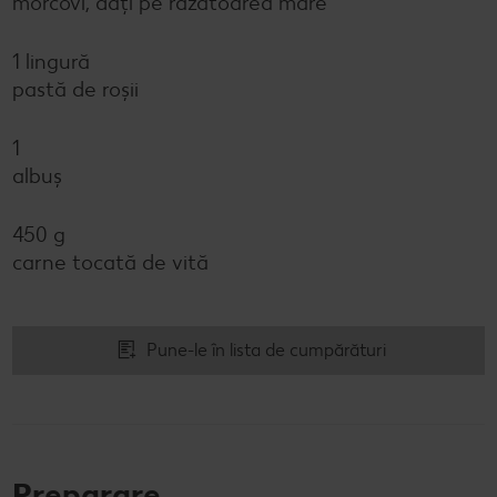
morcovi, dați pe răzătoarea mare
1 lingură
pastă de roşii
1
albuș
450 g
carne tocată de vită
Pune-le în lista de cumpărături
Preparare