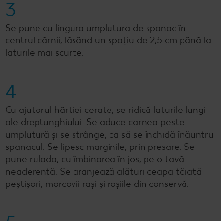
3
Se pune cu lingura umplutura de spanac în
centrul cărnii, lăsând un spațiu de 2,5 cm până la
laturile mai scurte.
4
Cu ajutorul hârtiei cerate, se ridică laturile lungi
ale dreptunghiului. Se aduce carnea peste
umplutură și se strânge, ca să se închidă înăuntru
spanacul. Se lipesc marginile, prin presare. Se
pune rulada, cu îmbinarea în jos, pe o tavă
neaderentă. Se aranjează alături ceapa tăiată
peștișori, morcovii rași și roșiile din conservă.