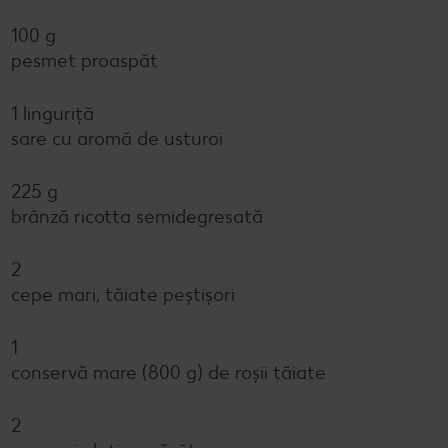
100 g
pesmet proaspăt
1 linguriță
sare cu aromă de usturoi
225 g
brânză ricotta semidegresată
2
cepe mari, tăiate peștișori
1
conservă mare (800 g) de roșii tăiate
2