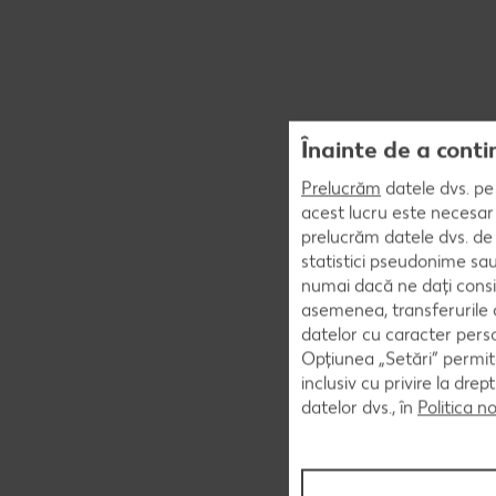
Înainte de a conti
Prelucrăm
datele dvs. pe 
acest lucru este necesar 
prelucrăm datele dvs. de 
statistici pseudonime sau
numai dacă ne dați consi
asemenea, transferurile d
datelor cu caracter perso
Opțiunea „Setări” permite
inclusiv cu privire la dr
datelor dvs., în
Politica n