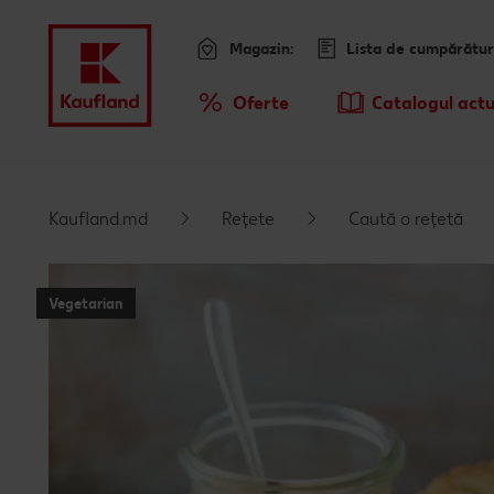
Magazin:
Lista de cumpărătur
Meniu
Oferte
Catalogul actu
Prezentare Generala Oferte
Kaufland.md
Rețete
Caută o rețetă
Vegetarian