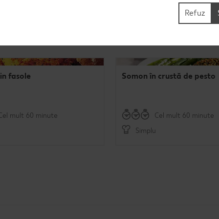
Refuz
in fasole
Somon în crustă de pesto
Cel mult 60 minute
Cel mult 60 minute
Simplu