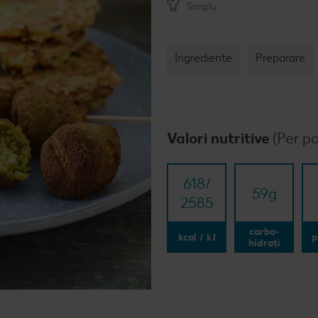
Simplu
Ingrediente
Preparare
Valori nutritive
(Per po
618/​
59
g
2585
carbo-
kcal / kJ
p
hidrați