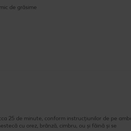
mic de grăsime
 cca 25 de minute, conform instrucțiunilor de pe amba
mestecă cu orez, brânză, cimbru, ou și făină și se