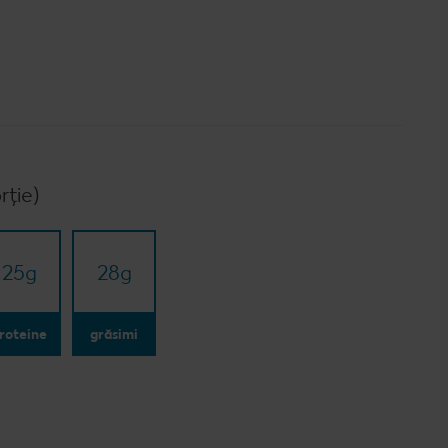
rție)
25
g
28
g
roteine
grăsimi