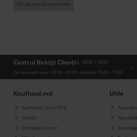
Mă abonez la newsletter
Centrul Relații Clienți
0800 1 0800
De luni până vineri: 08:00 - 20:00; sâmbăta: 08:00 - 17:00
Kaufland.md
Utile
Kaufland Card XTRA
Aplicați
Oferte
Newslett
Catalogul actual
Avantaj