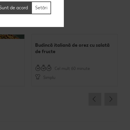
Sunt de acord
Setări
Budincă italiană de orez cu salată
de fructe
Cel mult 60 minute
Simplu