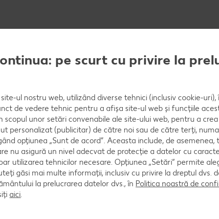
continua: pe scurt cu privire la pre
ă tartinabilă. Roșiile cherry se spală și se taie cubu
af de curry, sare şi piper.
site-ul nostru web, utilizând diverse tehnici (inclusiv cookie-uri)
nct de vedere tehnic pentru a afișa site-ul web și funcțiile acest
în scopul unor setări convenabile ale site-ului web, pentru a cre
 pe ambalaj la temperatură medie într-o lingură de ul
ut personalizat (publicitar) de către noi sau de către terți, numa
ște amestecul de orez porționat în uleiul încins rămas 
ând opțiunea „Sunt de acord”. Aceasta include, de asemenea, t
are nu asigură un nivel adecvat de protecție a datelor cu caract
nă cu falafelul și sosul pe farfurii și se servește.
oar utilizarea tehnicilor necesare. Opțiunea „Setări” permite al
uteți găsi mai multe informații, inclusiv cu privire la dreptul dvs.
ântului la prelucrarea datelor dvs., în
Politica noastră de confi
iți
aici
.