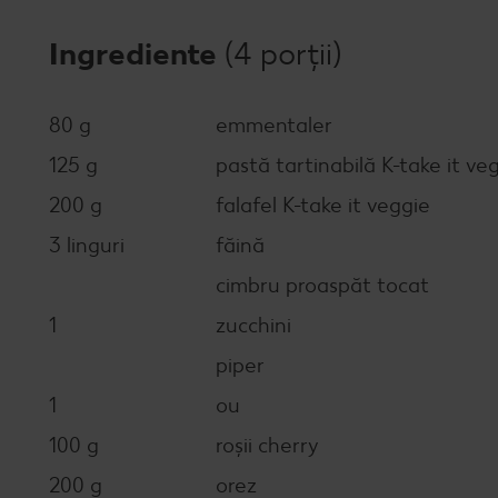
Ingrediente
(4 porții)
80 g
emmentaler
125 g
pastă tartinabilă K-take it v
200 g
falafel K-take it veggie
3 linguri
făină
cimbru proaspăt tocat
1
zucchini
piper
1
ou
100 g
roșii cherry
200 g
orez