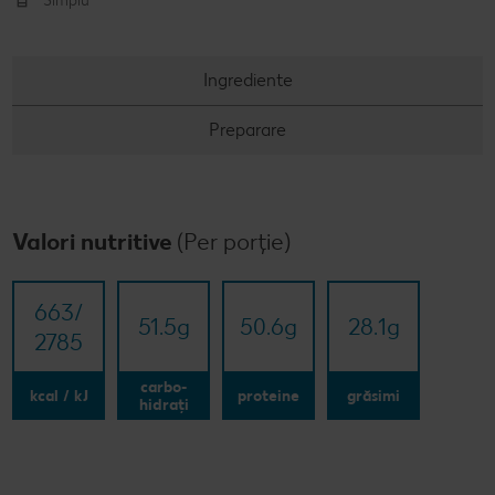
Simplu
Ingrediente
Preparare
Valori nutritive
(Per porție)
663/​
51.5
g
50.6
g
28.1
g
2785
carbo-
kcal / kJ
proteine
grăsimi
hidrați