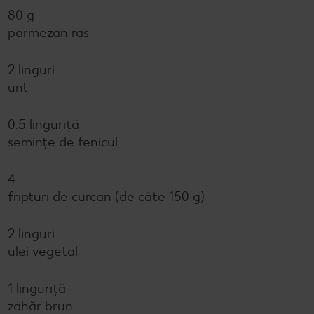
80 g
parmezan ras
2 linguri
unt
0.5 linguriță
semințe de fenicul
4
fripturi de curcan (de câte 150 g)
2 linguri
ulei vegetal
1 linguriță
zahăr brun