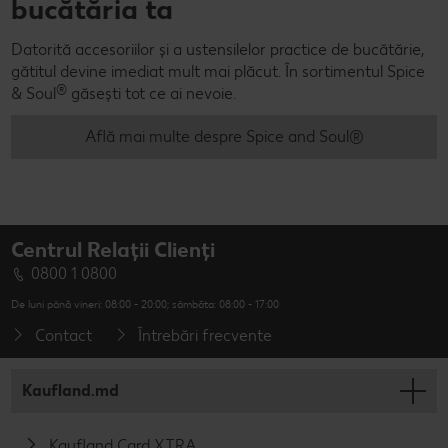
bucătăria ta
Datorită accesoriilor și a ustensilelor practice de bucătărie,
gătitul devine imediat mult mai plăcut. În sortimentul Spice
®
& Soul
găsești tot ce ai nevoie.
Află mai multe despre Spice and Soul®
Centrul Relații Clienți
0800 1 0800
De luni până vineri: 08:00 - 20:00; sâmbăta: 08:00 - 17:00
Contact
Întrebări frecvente
Kaufland.md
Kaufland Card XTRA