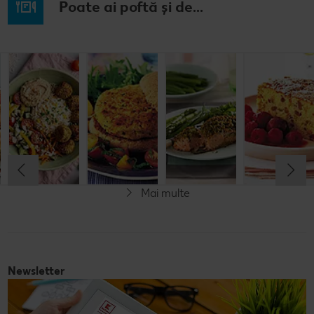
Poate ai poftă și de...
Prăjitură de
Chifteluțe cu
Burgeri din
Somon în
mere
piure de
fasole
crustă de
nemțească
cartofi și
pesto
chives
Cel mult 60 minute
Cel mult 60 minute
Cel mult 60 minute
Simplu
Cel mult 60 minute
Simplu
Simplu
Simplu
Mai multe
Vegetarian
Newsletter