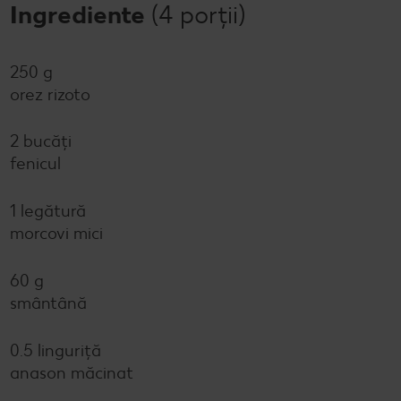
Ingrediente
(4 porții)
250 g
orez rizoto
2 bucăți
fenicul
1 legătură
morcovi mici
60 g
smântână
0.5 linguriță
anason măcinat