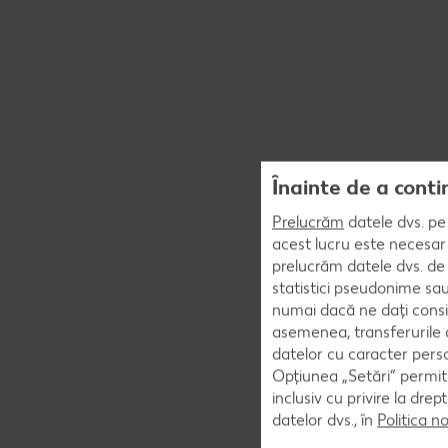
Înainte de a conti
Prelucrăm
datele dvs. pe 
acest lucru este necesar 
prelucrăm datele dvs. de 
statistici pseudonime sau
numai dacă ne dați consi
asemenea, transferurile d
datelor cu caracter perso
Opțiunea „Setări” permite
inclusiv cu privire la dr
datelor dvs., în
Politica n