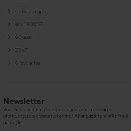
K-take it veggie
SILVERCREST
K-Classic
CRIVIT
K-Favourites
Newsletter
Vrei să te anunțăm pe e-mail când avem cele mai noi
oferte, rețete și concursuri online? Abonează-te și afli primul
noutățile.
E-mail