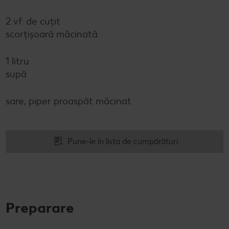
2 vf. de cuțit
scorțișoară măcinată
1 litru
supă
sare, piper proaspăt măcinat
Pune-le în lista de cumpărături
Preparare