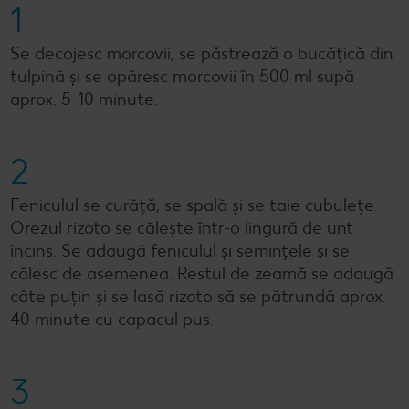
1
Se decojesc morcovii, se păstrează o bucățică din
tulpină și se opăresc morcovii în 500 ml supă
aprox. 5-10 minute.
2
Feniculul se curăță, se spală și se taie cubulețe.
Orezul rizoto se călește într-o lingură de unt
încins. Se adaugă feniculul și semințele și se
călesc de asemenea. Restul de zeamă se adaugă
câte puțin și se lasă rizoto să se pătrundă aprox.
40 minute cu capacul pus.
3