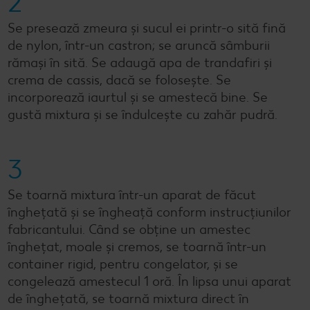
2
Se presează zmeura și sucul ei printr-o sită fină
de nylon, într-un castron; se aruncă sâmburii
rămași în sită. Se adaugă apa de trandafiri și
crema de cassis, dacă se folosește. Se
incorporează iaurtul și se amestecă bine. Se
gustă mixtura și se îndulcește cu zahăr pudră.
3
Se toarnă mixtura într-un aparat de făcut
înghețată și se îngheață conform instrucțiunilor
fabricantului. Când se obține un amestec
înghețat, moale și cremos, se toarnă într-un
container rigid, pentru congelator, și se
congelează amestecul 1 oră. În lipsa unui aparat
de înghețată, se toarnă mixtura direct în