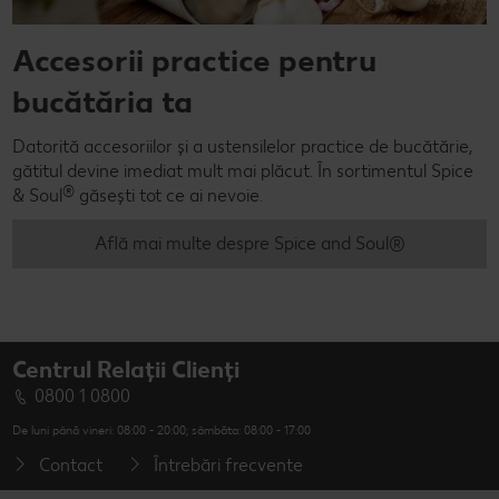
Accesorii practice pentru
bucătăria ta
Datorită accesoriilor și a ustensilelor practice de bucătărie,
gătitul devine imediat mult mai plăcut. În sortimentul Spice
®
& Soul
găsești tot ce ai nevoie.
Află mai multe despre Spice and Soul®
Centrul Relații Clienți
0800 1 0800
De luni până vineri: 08:00 - 20:00; sâmbăta: 08:00 - 17:00
Contact
Întrebări frecvente