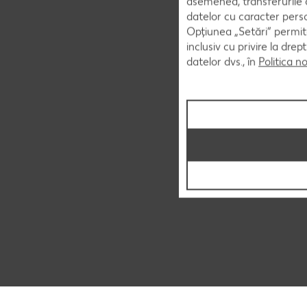
asemenea, transferurile d
datelor cu caracter perso
Opțiunea „Setări” permite
inclusiv cu privire la dr
datelor dvs., în
Politica n