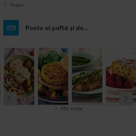
Înapoi
Poate ai poftă și de...
Prăjitură de
Chifteluțe cu
Burgeri din
Somon în
mere
piure de
fasole
crustă de
nemțească
cartofi și
pesto
chives
Cel mult 60 minute
Cel mult 60 minute
Cel mult 60 minute
Simplu
Cel mult 60 minute
Simplu
Simplu
Simplu
Mai multe
Vegetarian