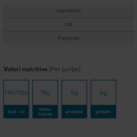
Ingrediente
Util
Preparare
Valori nutritive
(Per porție)
140/​586
19
g
5
g
6
g
carbo-
kcal / kJ
proteine
grăsimi
hidrați