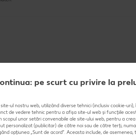
e usucă. Se mixează împreună cu zahărul pudră, până
continua: pe scurt cu privire la pre
site-ul nostru web, utilizând diverse tehnici (inclusiv cookie-uri)
. Se separă albușurile de gălbenușuri. Se freacă gălb
nct de vedere tehnic pentru a afișa site-ul web și funcțiile acest
a mălai.
în scopul unor setări convenabile ale site-ului web, pentru a cre
ut personalizat (publicitar) de către noi sau de către terți, numa
ând opțiunea „Sunt de acord”. Aceasta include, de asemenea, t