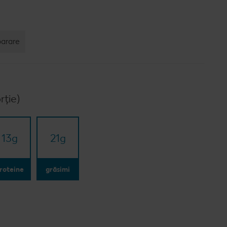
parare
rție)
13
g
21
g
roteine
grăsimi