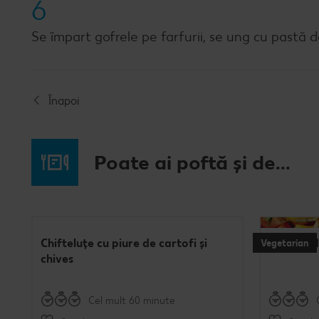
6
Se împart gofrele pe farfurii, se ung cu pastă d
Înapoi
Poate ai poftă și de...
Chifteluțe cu piure de cartofi și
Burgeri d
Vegetarian
chives
Cel mult 60 minute