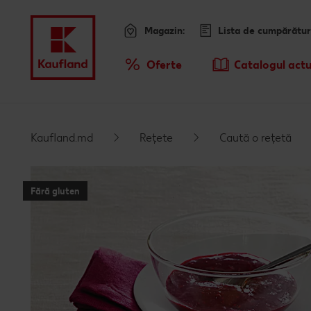
Magazin:
Lista de cumpărătur
Meniu
Oferte
Catalogul actu
Prezentare Generala Oferte
Kaufland.md
Rețete
Caută o rețetă
Fără gluten