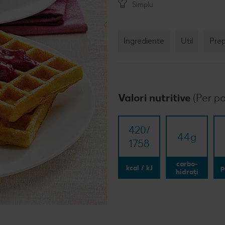
Simplu
Ingrediente
Util
Pre
Valori nutritive
(Per po
420/​
44
g
1758
carbo-
kcal / kJ
p
hidrați