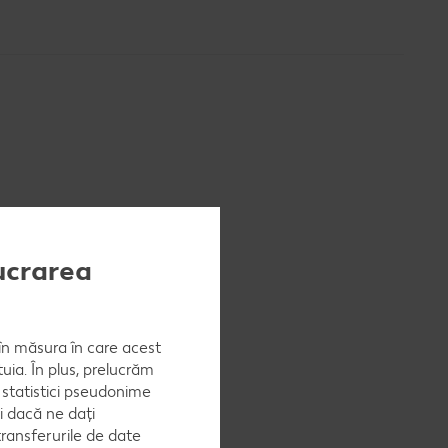
 când
lucrarea
, în măsura în care acest
enușurile
uia. În plus, prelucrăm
a statistici pseudonime
i dacă ne dați
ransferurile de date