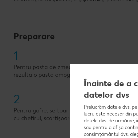
Preparare
1
Pentru pasta de zmeură, se spală fructele și s
rezultă o pastă omogenă.
Înainte de a 
datelor dvs
2
Prelucrăm
datele dvs. pe 
Pentru gofre, se toarnă mălaiul într-un castron
lucru este necesar din pu
cu chefirul, scorțișoara și anasonul; se adaugă l
datele dvs. de urmărire, 
sau pentru a afișa conțin
consimțământul dvs. aleg