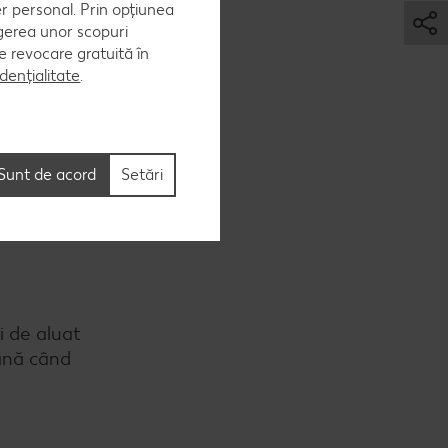
er personal. Prin opțiunea
egerea unor scopuri
at și
 de revocare gratuită în
dențialitate
.
Sunt de acord
Setări
a și se
i de aluat
până când