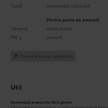
1 praf
scorțișoară măcinată
Pentru pasta de zmeură:
1 lingură
zahăr pudră
100 g
zmeură
Pune-le în lista de cumpărături
Util
Savurează preparate fără gluten
Când mergi la cumpărături, ai grijă să alegi produse fără g