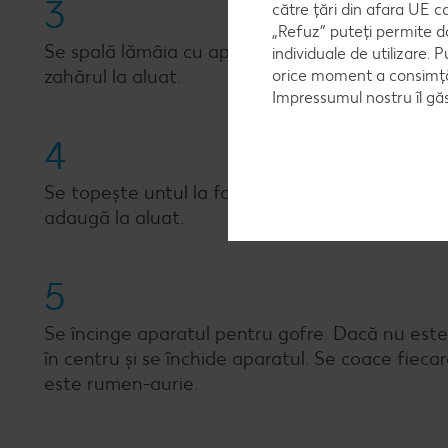
3
către țări din afara UE c
„Refuz” puteți permite d
Se spală lămâia cu apă fierbinte, se usucă și se
individuale de utilizare. P
zahărul la aluat.
orice moment a consimțăm
Impressumul nostru îl găs
4
Se topește untul la foc mediu, se lasă puțin la r
adaugă la aluat.
5
Se încinge aparatul pentru gofre. Dacă nu este 
în centru și se închide aparatul. Se coace fieca
este rumen-aurie.