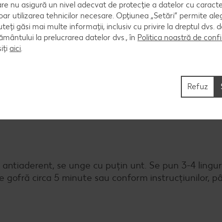
are nu asigură un nivel adecvat de protecție a datelor cu caract
oar utilizarea tehnicilor necesare. Opțiunea „Setări” permite al
 rade coaja. Se adaugă coaja de lămâie, zahărul vanil
uteți găsi mai multe informații, inclusiv cu privire la dreptul dvs.
ântului la prelucrarea datelor dvs., în
Politica noastră de confi
iți
aici
.
Refuz
ăcorit și se adaugă la aluat. Se bat albușurile cu sare
antiaderent, se unge cu puțin unt. Se pun 3-4 lingur
re gofră circa 5 minute sau conform instrucțiunilor, 