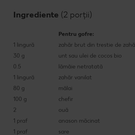
Ingrediente
(2 porții)
Pentru gofre:
1 lingură
zahăr brut din trestie de zahă
30 g
unt sau ulei de cocos bio
0.5
lămâie netratată
1 lingură
zahăr vanilat
80 g
mălai
100 g
chefir
2
ouă
1 praf
anason măcinat
1 praf
sare