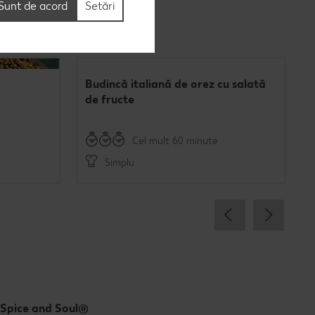
Sunt de acord
Setări
Budincă italiană de orez cu salată
de fructe
Cel mult 60 minute
Simplu
Spice and Soul®