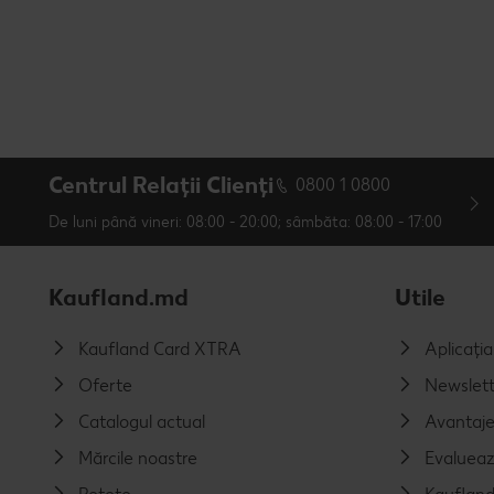
Centrul Relații Clienți
0800 1 0800
De luni până vineri: 08:00 - 20:00; sâmbăta: 08:00 - 17:00
Kaufland.md
Utile
Kaufland Card XTRA
Aplicați
Oferte
Newslett
Catalogul actual
Avantaj
Mărcile noastre
Evalueaz