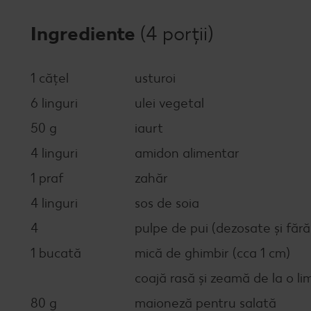
Ingrediente
(4 porții)
1 cățel
usturoi
6 linguri
ulei vegetal
50 g
iaurt
4 linguri
amidon alimentar
1 praf
zahăr
4 linguri
sos de soia
4
pulpe de pui (dezosate și fără
1 bucată
mică de ghimbir (cca 1 cm)
coajă rasă și zeamă de la o l
80 g
maioneză pentru salată