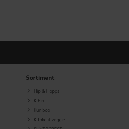
Sortiment
Hip & Hopps
K-Bio
Kuniboo
K-take it veggie