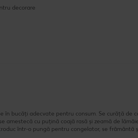
pentru decorare
ie în bucăți adecvate pentru consum. Se curăță de c
, se amestecă cu puțină coajă rasă și zeamă de lămâie
troduc într-o pungă pentru congelator, se frâmântă ș