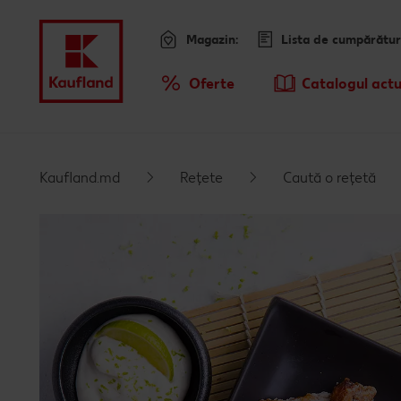
Magazin:
Lista de cumpărătur
Meniu
Oferte
Catalogul actu
Prezentare Generala Oferte
Kaufland.md
Rețete
Caută o rețetă