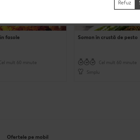
Refuz
in fasole
Somon în crustă de pesto
Cel mult 60 minute
Cel mult 60 minute
Simplu
Ofertele pe mobil