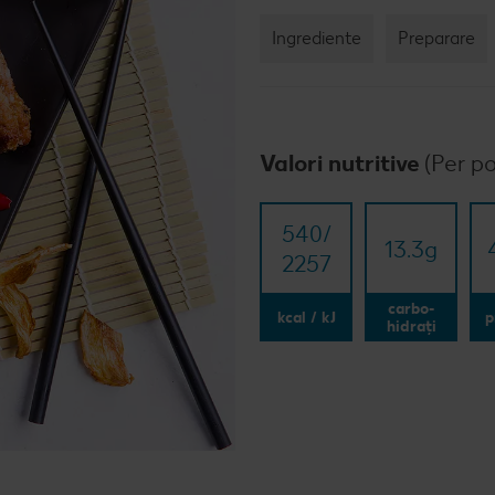
Ingrediente
Preparare
Valori nutritive
(Per po
540/​
13.3
g
2257
carbo-
kcal / kJ
p
hidrați