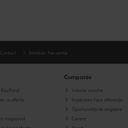
Contact
Întrebări frecvente
Companie
a Kaufland
Valorile noastre
er cu oferte
Implicarea face diferența
e
Oportunități de angajare
ă magazinul
Cariere