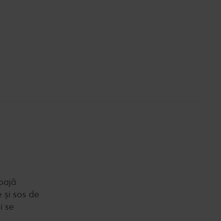
oajă
 și sos de
i se