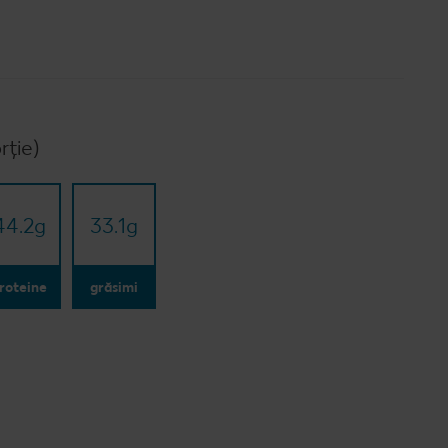
rție)
44.2
g
33.1
g
roteine
grăsimi