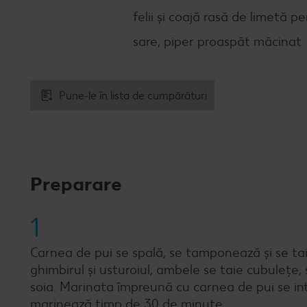
felii și coajă rasă de limetă 
sare, piper proaspăt măcinat
Pune-le în lista de cumpărături
Preparare
1
Carnea de pui se spală, se tamponează și se ta
ghimbirul și usturoiul, ambele se taie cubulețe
soia. Marinata împreună cu carnea de pui se in
marinează timp de 30 de minute.