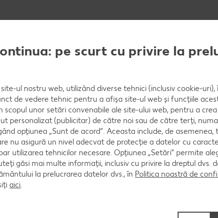
continua: pe scurt cu privire la pre
prin amidon alimentar și se prăjesc în ulei încins pân
ecă cu iaurt, cu coaja rasă și zeama de limetă rămas
site-ul nostru web, utilizând diverse tehnici (inclusiv cookie-uri)
nct de vedere tehnic pentru a afișa site-ul web și funcțiile acest
în scopul unor setări convenabile ale site-ului web, pentru a cre
ut personalizat (publicitar) de către noi sau de către terți, numa
ând opțiunea „Sunt de acord”. Aceasta include, de asemenea, t
ă de limetă și se servesc.
are nu asigură un nivel adecvat de protecție a datelor cu caract
oar utilizarea tehnicilor necesare. Opțiunea „Setări” permite al
uteți găsi mai multe informații, inclusiv cu privire la dreptul dvs.
ântului la prelucrarea datelor dvs., în
Politica noastră de confi
iți
aici
.