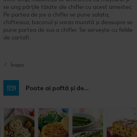
se ung părțile tăiate ale chiflei cu acest amestec.
Pe partea de jos a chiflei se pune salata,
chifteaua, baconul și varza murată și deasupra se
pune partea de sus a chiflei. Se servește cu feliile
de cartofi.
Înapoi
Poate ai poftă și de...
Prăjitură de
Chifteluțe cu
Burgeri din
Somon în
mere
piure de
fasole
crustă de
nemțească
cartofi și
pesto
chives