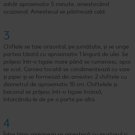
zahăr aproximativ 5 minute, amestecând
ocazional. Amestecul se păstrează cald.
3
Chiflele se taie orizontal, pe jumătate, și se unge
partea tăiată cu aproximativ 1 lingură de ulei. Se
prăjesc într-o tigaie mare până se rumenesc, apoi
se scot. Carnea tocată se condimentează cu sare
și piper și se formează din amestec 2 chiftele cu
diametrul de aproximativ 10 cm. Chiftelele și
baconul se prăjesc într-o tigaie încinsă,
întorcându-le de pe o parte pe alta.
4
Între timp, maioneza se amestecă cu muștarul și