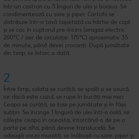
într-un castron cu 3 linguri de ulei și boiaua. Se
condimentează cu sare și piper. Cartofii se
distribuie într-o tavă tapetată cu hârtie de copt
și se coc în cuptorul pre-încins (aragaz electric:
200°C / aer de circulație: 175°C) aproximativ 35
de minute, până devin crocanți. După jumătate
din timp, se întorc o dată.
2
Între timp, salata se curăță, se spală și se usucă,
iar dacă este cazul, se rupe în bucăți mai mici.
Ceapa se curăță, se taie pe jumătate și în fâșii
subțiri. Se încinge 1 lingură de ulei într-o oală, se
călește ceapa în aceasta, întorcând-o de pe o
parte pe alta, până devine translucidă. Se
adaugă varza murată, se înăbușă cu sare, piper și