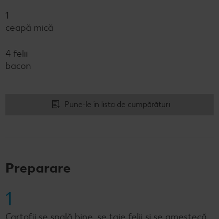
1
ceapă mică
4 felii
bacon
Pune-le în lista de cumpărături
Preparare
1
Cartofii se spală bine, se taie felii și se amestecă