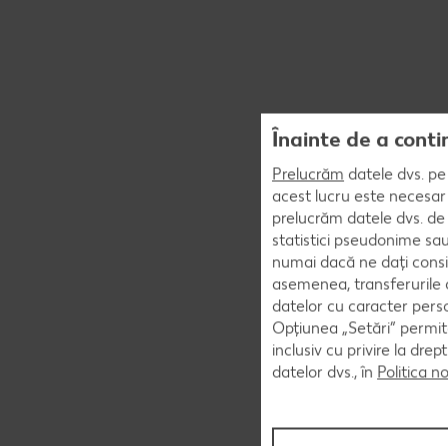
Înainte de a conti
Prelucrăm
datele dvs. pe 
acest lucru este necesar 
prelucrăm datele dvs. de 
statistici pseudonime sau
numai dacă ne dați consi
asemenea, transferurile d
datelor cu caracter perso
Opțiunea „Setări” permite
inclusiv cu privire la dr
datelor dvs., în
Politica n