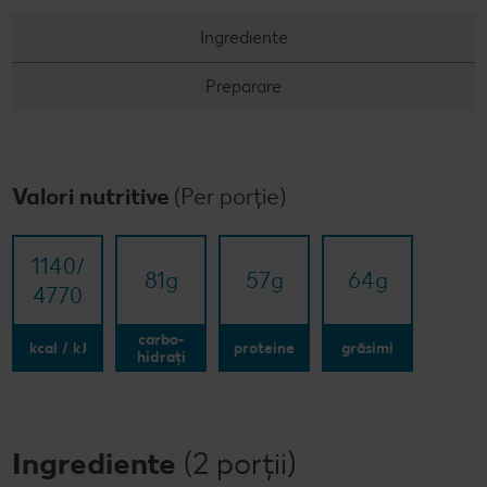
Ingrediente
Preparare
Valori nutritive
(Per porție)
1140/​
81
g
57
g
64
g
4770
carbo-
kcal / kJ
proteine
grăsimi
hidrați
Ingrediente
(2 porții)