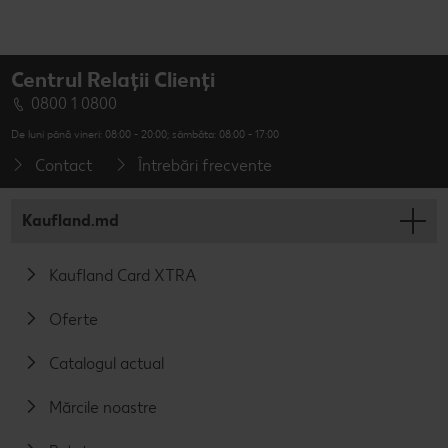
Centrul Relații Clienți
0800 1 0800
De luni până vineri: 08:00 - 20:00; sâmbăta: 08:00 - 17:00
Contact
Întrebări frecvente
Kaufland.md
Kaufland Card XTRA
Oferte
Catalogul actual
Mărcile noastre