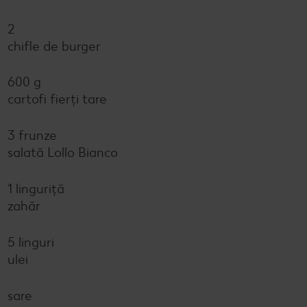
2
chifle de burger
600 g
cartofi fierți tare
3 frunze
salată Lollo Bianco
1 linguriță
zahăr
5 linguri
ulei
sare