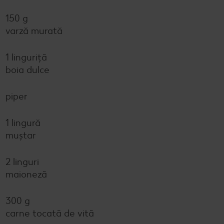
150 g
varză murată
1 linguriță
boia dulce
piper
1 lingură
muștar
2 linguri
maioneză
300 g
carne tocată de vită