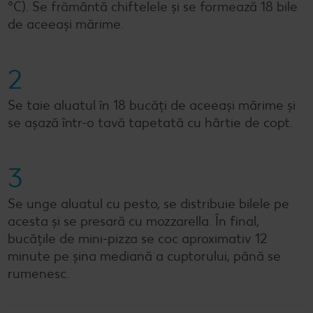
°C). Se frământă chiftelele și se formează 18 bile
de aceeași mărime.
2
Se taie aluatul în 18 bucăți de aceeași mărime și
se așază într-o tavă tapetată cu hârtie de copt.
3
Se unge aluatul cu pesto, se distribuie bilele pe
acesta și se presară cu mozzarella. În final,
bucățile de mini-pizza se coc aproximativ 12
minute pe șina mediană a cuptorului, până se
rumenesc.