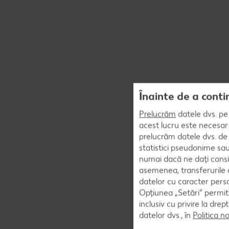
Înainte de a conti
Prelucrăm
datele dvs. pe 
acest lucru este necesar 
prelucrăm datele dvs. de 
statistici pseudonime sau
numai dacă ne dați consi
asemenea, transferurile d
datelor cu caracter perso
Opțiunea „Setări” permite
inclusiv cu privire la dr
datelor dvs., în
Politica n