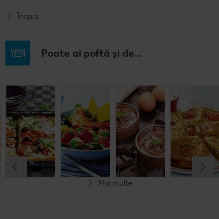
Înapoi
Poate ai poftă și de...
Budincă
Clătite cu
Tocană
Cremă la
italiană de
legume și
italienească
pahar
orez cu salată
mozzarella
de pește
de fructe
Cel mult 60 minute
Cel mult 30 minute
Cel mult 60 minute
Simplu
Cel mult 60 minute
Simplu
Simplu
Simplu
Mai multe
Fără gluten