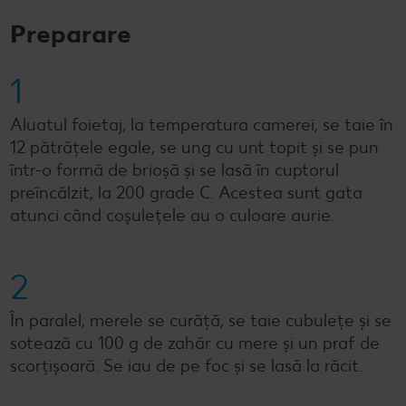
Preparare
1
Aluatul foietaj, la temperatura camerei, se taie în
12 pătrățele egale, se ung cu unt topit și se pun
într-o formă de brioșă și se lasă în cuptorul
preîncălzit, la 200 grade C. Acestea sunt gata
atunci când coșulețele au o culoare aurie.
2
În paralel, merele se curăță, se taie cubulețe și se
sotează cu 100 g de zahăr cu mere și un praf de
scorțișoară. Se iau de pe foc și se lasă la răcit.