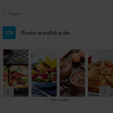
Înapoi
Poate ai poftă și de...
Budincă
Clătite cu
Tocană
Cremă la
italiană de
legume și
italienească
pahar
orez cu salată
mozzarella
de pește
de fructe
Cel mult 60 minute
Cel mult 30 minute
Cel mult 60 minute
Simplu
Cel mult 60 minute
Simplu
Simplu
Simplu
Mai multe
Fără gluten