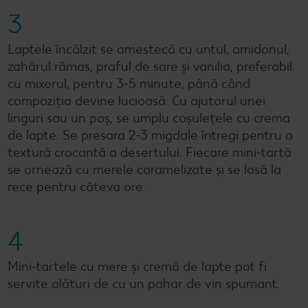
3
Laptele încălzit se amestecă cu untul, amidonul,
zahărul rămas, praful de sare și vanilia, preferabil
cu mixerul, pentru 3-5 minute, până când
compoziția devine lucioasă. Cu ajutorul unei
linguri sau un poș, se umplu coșulețele cu crema
de lapte. Se presara 2-3 migdale întregi pentru o
textură crocantă a desertului. Fiecare mini-tartă
se ornează cu merele caramelizate și se lasă la
rece pentru câteva ore.
4
Mini-tartele cu mere și cremă de lapte pot fi
servite alături de cu un pahar de vin spumant.