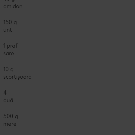
amidon
150 g
unt
1 praf
sare
10 g
scorțișoară
4
ouă
500 g
mere