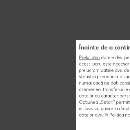
Înainte de a conti
Prelucrăm
datele dvs. pe 
acest lucru este necesar 
prelucrăm datele dvs. de 
statistici pseudonime sau
numai dacă ne dați consi
asemenea, transferurile d
datelor cu caracter perso
Opțiunea „Setări” permite
inclusiv cu privire la dr
datelor dvs., în
Politica n