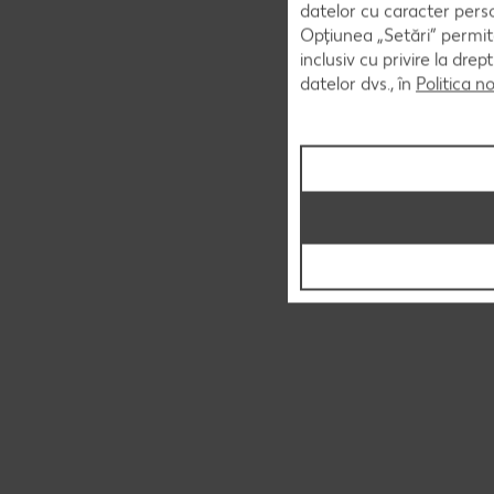
datelor cu caracter perso
Opțiunea „Setări” permite
inclusiv cu privire la dr
datelor dvs., în
Politica n