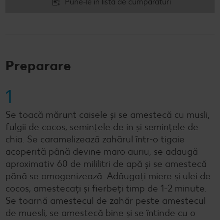
Pune-le în lista de cumpărături
Preparare
1
Se toacă mărunt caisele și se amestecă cu musli,
fulgii de cocos, semințele de in și semințele de
chia. Se caramelizează zahărul într-o tigaie
acoperită până devine maro auriu, se adaugă
aproximativ 60 de mililitri de apă și se amestecă
până se omogenizează. Adăugați miere și ulei de
cocos, amestecați și fierbeți timp de 1-2 minute.
Se toarnă amestecul de zahăr peste amestecul
de muesli, se amestecă bine și se întinde cu o