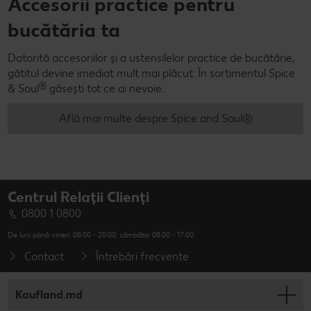
Accesorii practice pentru
bucătăria ta
Datorită accesoriilor și a ustensilelor practice de bucătărie,
gătitul devine imediat mult mai plăcut. În sortimentul Spice
®
& Soul
găsești tot ce ai nevoie.
Află mai multe despre Spice and Soul®
Centrul Relații Clienți
0800 1 0800
De luni până vineri: 08:00 - 20:00; sâmbăta: 08:00 - 17:00
Contact
Întrebări frecvente
Kaufland.md