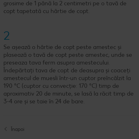
grosime de 1 până la 2 centimetri pe o tavă de
copt tapetată cu hârtie de copt.
2
Se așează o hârtie de copt peste amestec și
plasează o tavă de copt peste amestec, unde se
preseaza tava ferm asupra amestecului.
Îndepărtați tava de copt de deasupra și coaceți
amestecul de muesli într-un cuptor preîncălzit la
190 °C (cuptor cu convecție: 170 °C) timp de
aproximativ 20 de minute, se lasă la răcit timp de
3-4 ore și se taie în 24 de bare.
Înapoi