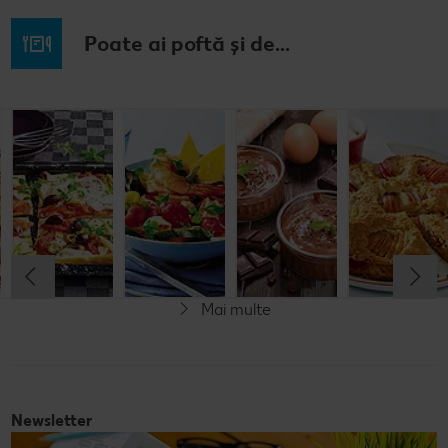
Poate ai poftă și de...
Budincă
Clătite cu
Tocană
Cremă la
italiană de
legume și
italienească
pahar
orez cu salată
mozzarella
de pește
de fructe
Cel mult 60 minute
Cel mult 30 minute
Cel mult 60 minute
Simplu
Cel mult 60 minute
Simplu
Simplu
Simplu
Mai multe
Fără gluten
Newsletter