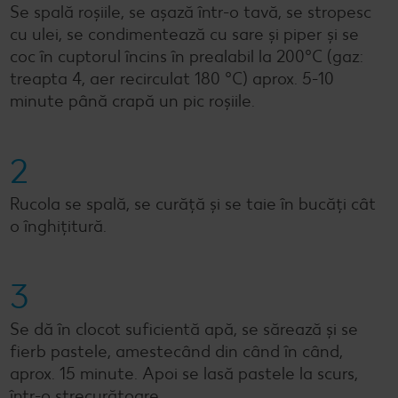
Se spală roșiile, se așază într-o tavă, se stropesc
cu ulei, se condimentează cu sare și piper și se
coc în cuptorul încins în prealabil la 200°C (gaz:
treapta 4, aer recirculat 180 °C) aprox. 5-10
minute până crapă un pic roșiile.
2
Rucola se spală, se curăță și se taie în bucăți cât
o înghițitură.
3
Se dă în clocot suficientă apă, se sărează și se
fierb pastele, amestecând din când în când,
aprox. 15 minute. Apoi se lasă pastele la scurs,
într-o strecurătoare.