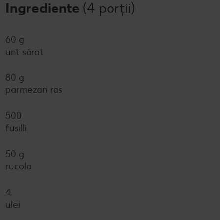
Ingrediente
(4 porții)
60 g
unt sărat
80 g
parmezan ras
500
fusilli
50 g
rucola
4
ulei