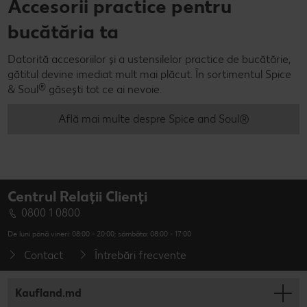
Accesorii practice pentru
bucătăria ta
Datorită accesoriilor și a ustensilelor practice de bucătărie,
gătitul devine imediat mult mai plăcut. În sortimentul Spice
®
& Soul
găsești tot ce ai nevoie.
Află mai multe despre Spice and Soul®
Centrul Relații Clienți
0800 1 0800
De luni până vineri: 08:00 - 20:00; sâmbăta: 08:00 - 17:00
Contact
Întrebări frecvente
Kaufland.md