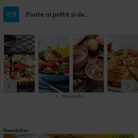
Poate ai poftă și de...
Budincă
Clătite cu
Tocană
Cremă la
italiană de
legume și
italienească
pahar
orez cu salată
mozzarella
de pește
de fructe
Cel mult 60 minute
Cel mult 30 minute
Cel mult 60 minute
Simplu
Cel mult 60 minute
Simplu
Simplu
Simplu
Mai multe
Fără gluten
Newsletter