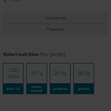
Simplu
Ingrediente
Preparare
Valori nutritive
(Per porție)
732/​
91.7
g
25.5
g
28.7
g
3064
carbo-
kcal / kJ
proteine
grăsimi
hidrați