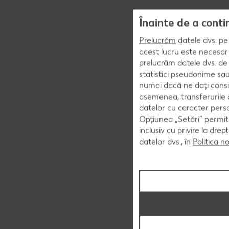
Înainte de a conti
Prelucrăm
datele dvs. pe 
acest lucru este necesar 
prelucrăm datele dvs. de 
statistici pseudonime sau
numai dacă ne dați consi
asemenea, transferurile d
datelor cu caracter perso
Opțiunea „Setări” permite
inclusiv cu privire la dr
datelor dvs., în
Politica n