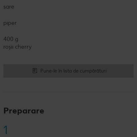
sare
piper
400 g
roșii cherry
Pune-le în lista de cumpărături
Preparare
1