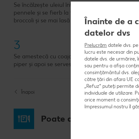
Se încălzește uleiul într-o oală mare, se rumen
pennele și se fierb la foc mediu timp de aprox
Înainte de a 
broccoli și se mai lasă încă 5-6 minute. Ameste
datelor dvs
3
Prelucrăm
datele dvs. pe 
lucru este necesar din pu
Se amestecă cu coaja și sucul de lămâie, pătrun
datele dvs. de urmărire, 
piper și apoi se servesc.
sau pentru a afișa conțin
consimțământul dvs. aleg
către țări din afara UE c
„Refuz” puteți permite d
Înapoi
individuale de utilizare. P
orice moment a consimțăm
Impressumul nostru îl găs
Poate ai poftă și de...