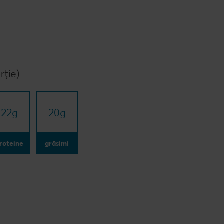
rție)
22
g
20
g
roteine
grăsimi