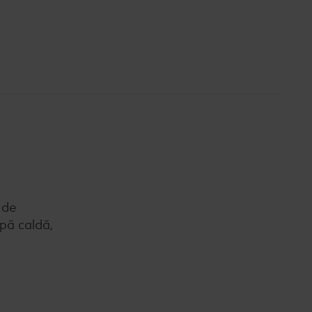
a de
apă caldă,