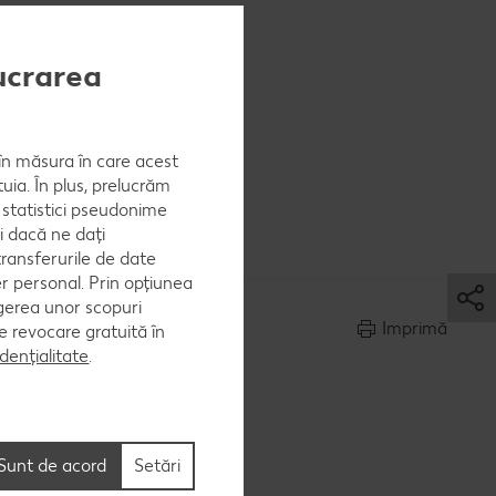
. Se adaugă
e adaugă
lucrarea
, în măsura în care acest
uia. În plus, prelucrăm
re și
a statistici pseudonime
i dacă ne dați
ransferurile de date
er personal. Prin opțiunea
egerea unor scopuri
Imprimă
 de revocare gratuită în
dențialitate
.
Sunt de acord
Setări