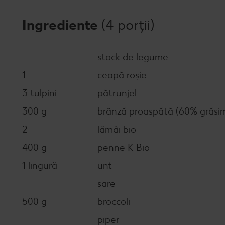
Ingrediente
(4 porții)
stock de legume
1
ceapă roșie
3 tulpini
pătrunjel
300 g
brânză proaspătă (60% grăsi
2
lămâi bio
400 g
penne K-Bio
1 lingură
unt
sare
500 g
broccoli
piper