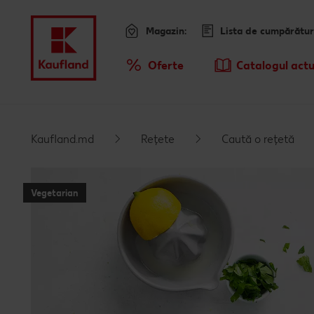
Magazin:
Lista de cumpărătur
Meniu
Oferte
Catalogul actu
Prezentare Generala Oferte
Kaufland.md
Rețete
Caută o rețetă
Vegetarian