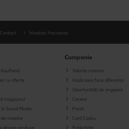
Contact
Întrebări frecvente
Companie
a Kaufland
Valorile noastre
er cu oferte
Implicarea face diferența
e
Oportunități de angajare
ă magazinul
Cariere
 în Social Media
Presă
nile noastre
Card Cadou
ii despre produse
Publicitate