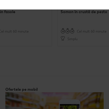
in fasole
Somon în crustă de pesto
Cel mult 60 minute
Cel mult 60 minute
Simplu
Ofertele pe mobil