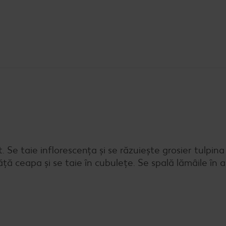
at. Se taie inflorescența și se răzuiește grosier tulpin
ăță ceapa și se taie în cubulețe. Se spală lămâile în 