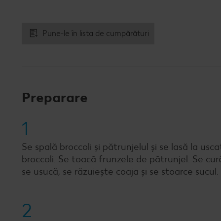
Pune-le în lista de cumpărături
Preparare
1
Se spală broccoli și pătrunjelul și se lasă la usc
broccoli. Se toacă frunzele de pătrunjel. Se cur
se usucă, se răzuiește coaja și se stoarce sucul.
2