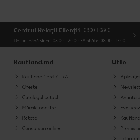
Centrul Relații Clienți
0800 1 0800
De luni până vineri: 08:00 - 20:00; sâmbăta: 08:00 - 17:00
Kaufland.md
Utile
Kaufland Card XTRA
Aplicați
Oferte
Newslett
Catalogul actual
Avantaj
Mărcile noastre
Evalueaz
Rețete
Kaufland
Concursuri online
Promisiu
Informaț