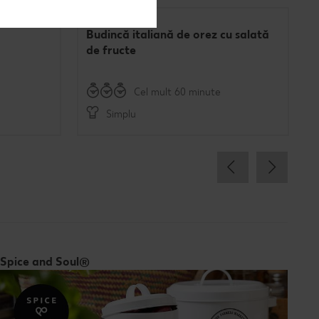
Budincă italiană de orez cu salată
de fructe
Cel mult 60 minute
Simplu
Spice and Soul®