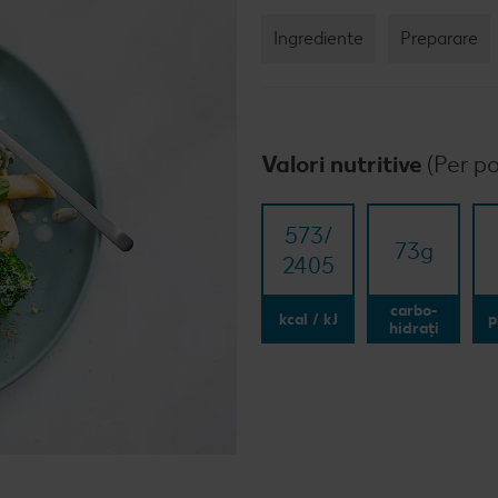
Ingrediente
Preparare
Valori nutritive
(Per po
573/​
73
g
2405
carbo-
kcal / kJ
p
hidrați