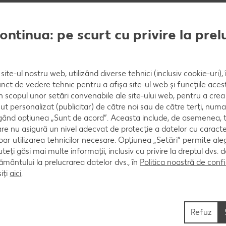
ește ușor ceapa, se adaugă stockul și se fierb toate
imativ 4 minute, amestecându-le din când în când. S
continua: pe scurt cu privire la pre
că din când în când.
site-ul nostru web, utilizând diverse tehnici (inclusiv cookie-uri)
nct de vedere tehnic pentru a afișa site-ul web și funcțiile acest
jelul, untul și brânza proaspătă. Se asezonează cu sa
în scopul unor setări convenabile ale site-ului web, pentru a cre
ut personalizat (publicitar) de către noi sau de către terți, numa
ând opțiunea „Sunt de acord”. Aceasta include, de asemenea, t
are nu asigură un nivel adecvat de protecție a datelor cu caract
oar utilizarea tehnicilor necesare. Opțiunea „Setări” permite al
uteți găsi mai multe informații, inclusiv cu privire la dreptul dvs.
ântului la prelucrarea datelor dvs., în
Politica noastră de confi
iți
aici
.
Refuz