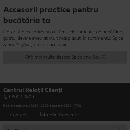
Accesorii practice pentru
bucătăria ta
Datorită accesoriilor și a ustensilelor practice de bucătărie,
gătitul devine imediat mult mai plăcut. În sortimentul Spice
®
& Soul
găsești tot ce ai nevoie.
Află mai multe despre Spice and Soul®
Centrul Relații Clienți
0800 1 0800
De luni până vineri: 08:00 - 20:00; sâmbăta: 08:00 - 17:00
Contact
Întrebări frecvente