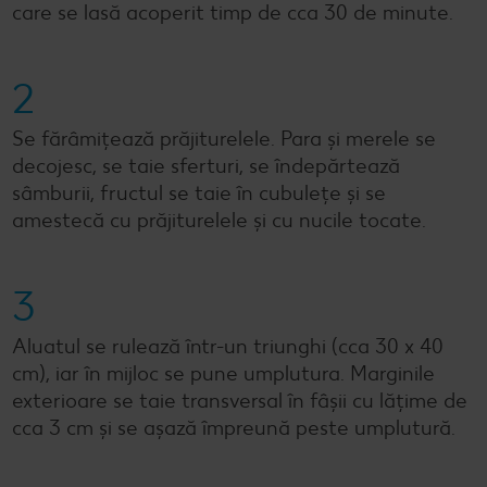
care se lasă acoperit timp de cca 30 de minute.
2
Se fărâmițează prăjiturelele. Para și merele se
decojesc, se taie sferturi, se îndepărtează
sâmburii, fructul se taie în cubulețe și se
amestecă cu prăjiturelele și cu nucile tocate.
3
Aluatul se rulează într-un triunghi (cca 30 x 40
cm), iar în mijloc se pune umplutura. Marginile
exterioare se taie transversal în fâșii cu lățime de
cca 3 cm și se așază împreună peste umplutură.