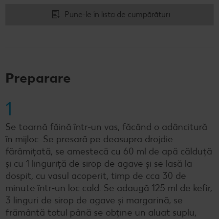
Pune-le în lista de cumpărături
Preparare
1
Se toarnă făină într-un vas, făcând o adâncitură
în mijloc. Se presară pe deasupra drojdie
fărâmițată, se amestecă cu 60 ml de apă călduță
și cu 1 linguriță de sirop de agave și se lasă la
dospit, cu vasul acoperit, timp de cca 30 de
minute într-un loc cald. Se adaugă 125 ml de kefir,
3 linguri de sirop de agave și margarină, se
frământă totul până se obține un aluat suplu,