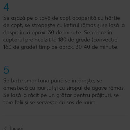
4
Se așază pe o tavă de copt acoperită cu hârtie
de copt, se stropește cu kefirul rămas și se lasă la
dospit încă aprox. 30 de minute. Se coace în
cuptorul preîncălzit la 180 de grade (convecție:
160 de grade) timp de aprox. 30-40 de minute.
5
Se bate smântâna până se întărește, se
amestecă cu iaurtul și cu siropul de agave rămas.
Se lasă la răcit pe un grătar pentru prăjituri, se
taie felii și se servește cu sos de iaurt.
Înapoi