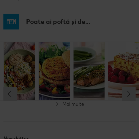
Poate ai poftă și de...
Prăjitură de
Chifteluțe cu
Burgeri din
Somon în
mere
piure de
fasole
crustă de
nemțească
cartofi și
pesto
chives
Cel mult 60 minute
Cel mult 60 minute
Cel mult 60 minute
Simplu
Cel mult 60 minute
Simplu
Simplu
Simplu
Mai multe
Vegetarian
Newsletter