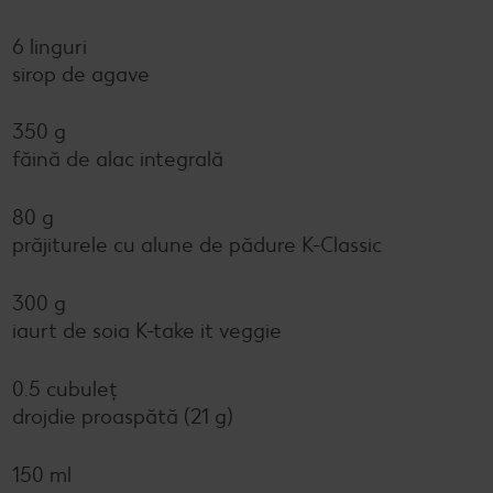
6 linguri
sirop de agave
350 g
făină de alac integrală
80 g
prăjiturele cu alune de pădure K-Classic
300 g
iaurt de soia K-take it veggie
0.5 cubuleț
drojdie proaspătă (21 g)
150 ml