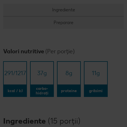
Ingrediente
Preparare
Valori nutritive
(Per porție)
291/​1217
37
g
8
g
11
g
carbo-
kcal / kJ
proteine
grăsimi
hidrați
Ingrediente
(15 porții)