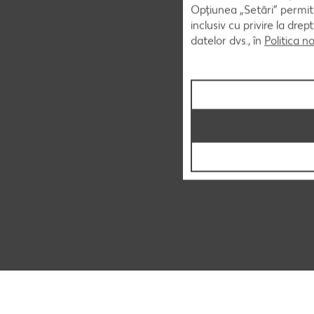
Opțiunea „Setări” permite
inclusiv cu privire la dr
datelor dvs., în
Politica n