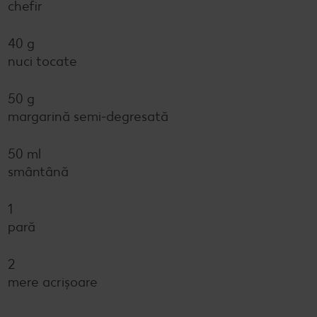
chefir
40 g
nuci tocate
50 g
margarină semi-degresată
50 ml
smântână
1
pară
2
mere acrişoare