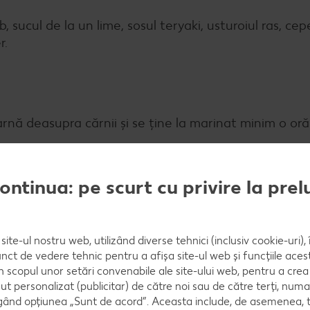
, sucul de la un lime, sosul teryaki, usturoiul ras, cep
r.
rnă deasupra cărnii și se ține la marinat minim o oră
continua: pe scurt cu privire la pre
ge la tigaie, în puțin ulei de măsline, pentru a avea
site-ul nostru web, utilizând diverse tehnici (inclusiv cookie-uri)
nct de vedere tehnic pentru a afișa site-ul web și funcțiile acest
în scopul unor setări convenabile ale site-ului web, pentru a cre
ce s-a format cursa, se tine la cuptor friptura, de pre
ut personalizat (publicitar) de către noi sau de către terți, numa
ând opțiunea „Sunt de acord”. Aceasta include, de asemenea, t