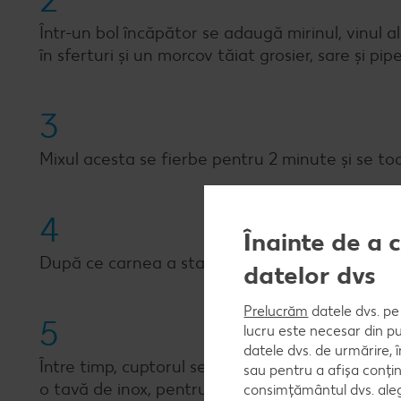
2
Într-un bol încăpător se adaugă mirinul, vinul alb
în sferturi și un morcov tăiat grosier, sare și pipe
3
Mixul acesta se fierbe pentru 2 minute și se toa
4
Înainte de a 
După ce carnea a stat la marinat, aceasta se tra
datelor dvs
Prelucrăm
datele dvs. pe 
5
lucru este necesar din pu
datele dvs. de urmărire, 
Între timp, cuptorul se încinge la 200C, iar după 
sau pentru a afișa conțin
o tavă de inox, pentru minim 3 ore.
consimțământul dvs. aleg