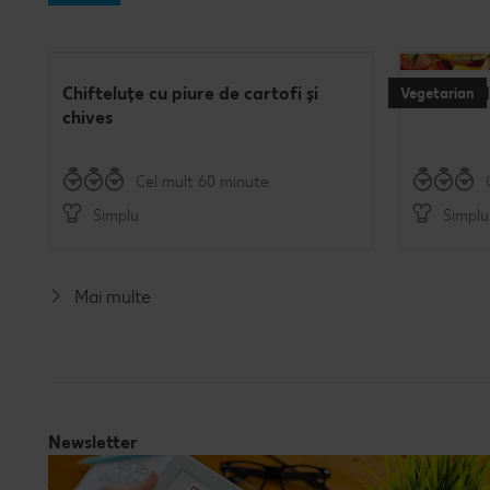
Chifteluțe cu piure de cartofi și
Burgeri d
Vegetarian
chives
Cel mult 60 minute
Simplu
Simplu
Mai multe
Newsletter