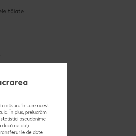
ele tăiate
.
lucrarea
 o crustă.
, în măsura în care acest
uia. În plus, prelucrăm
a statistici pseudonime
ferat într-
i dacă ne dați
ransferurile de date