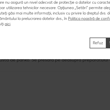
are nu asigură un nivel adecvat de protecție a datelor cu caract
oar utilizarea tehnicilor necesare. Opțiunea „Setări” permite al
uteți găsi mai multe informații, inclusiv cu privire la dreptul dvs.
ântului la prelucrarea datelor dvs., în
Politica noastră de confi
iți
aici
.
 cuptor, se va turna sosul de marinadă pentru a se f
mbru fresh.
Refuz
rustă de panko. Se presară pe deasupra preparatului 