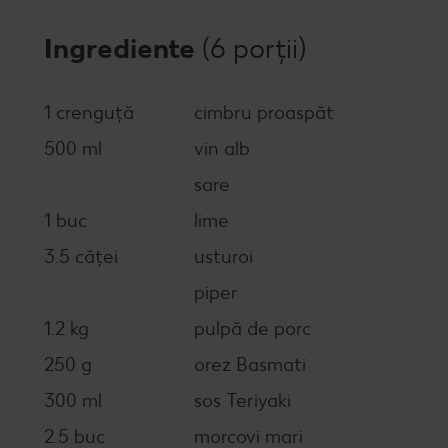
Ingrediente
(6 porții)
1 crenguță
cimbru proaspăt
500 ml
vin alb
sare
1 buc
lime
3.5 căței
usturoi
piper
1.2 kg
pulpă de porc
250 g
orez Basmati
300 ml
sos Teriyaki
2.5 buc
morcovi mari