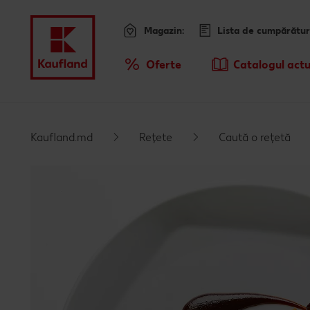
Magazin:
Lista de cumpărătur
Meniu
Oferte
Catalogul actu
Prezentare Generala Oferte
Kaufland.md
Rețete
Caută o rețetă