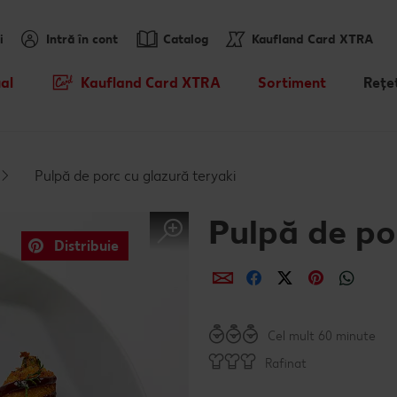
i
Intră în cont
Catalog
Kaufland Card XTRA
al
Kaufland Card XTRA
Sortiment
Rețe
Cupoane XTRA
Noile noastre brandur
Caută
sosit
Oferte Parteneri Kaufland Card
Rețet
Pulpă de porc cu glazură teryaki
XTRA
Sortiment tematic
Rețet
Reduceri de categorie
Atât de ieftin
Pulpă de po
Rețet
Distribuie
Prospețime în fiecare 
Distribuie
Distribuie
Distribuie
Distribui
Dist
Rețet
Dicționar de alimente
Cel mult 60 minute
Valorile noastre
Rafinat
Mărcile noastre