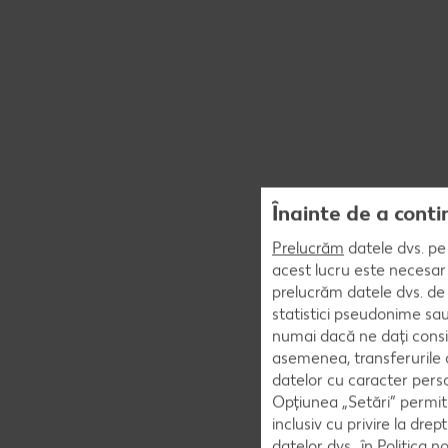
Înainte de a conti
Prelucrăm
datele dvs. pe 
acest lucru este necesar 
prelucrăm datele dvs. de 
statistici pseudonime sau
numai dacă ne dați consi
asemenea, transferurile d
datelor cu caracter perso
Opțiunea „Setări” permite
inclusiv cu privire la dr
datelor dvs., în
Politica n