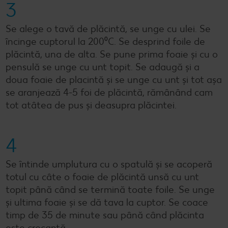
3
Se alege o tavă de plăcintă, se unge cu ulei. Se
încinge cuptorul la 200⁰C. Se desprind foile de
plăcintă, una de alta. Se pune prima foaie și cu o
pensulă se unge cu unt topit. Se adaugă și a
doua foaie de placintă și se unge cu unt și tot așa
se aranjează 4-5 foi de plăcintă, rămânând cam
tot atâtea de pus și deasupra plăcintei.
4
Se întinde umplutura cu o spatulă și se acoperă
totul cu câte o foaie de plăcintă unsă cu unt
topit până când se termină toate foile. Se unge
și ultima foaie și se dă tava la cuptor. Se coace
timp de 35 de minute sau până când plăcinta
este crocantă.