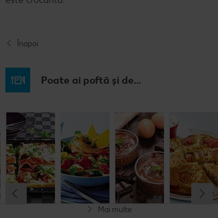
Înapoi
Poate ai poftă și de...
Budincă
Clătite cu
Tocană
Cremă la
italiană de
legume și
italienească
pahar
orez cu salată
mozzarella
de pește
de fructe
Cel mult 60 minute
Cel mult 30 minute
Cel mult 60 minute
Simplu
Cel mult 60 minute
Simplu
Simplu
Simplu
Mai multe
Fără gluten