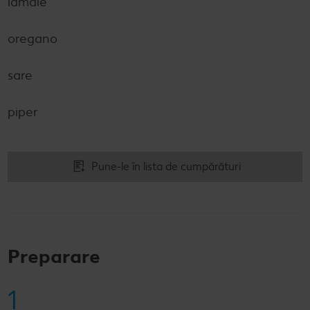
lămâie
oregano
sare
piper
Pune-le în lista de cumpărături
Preparare
1