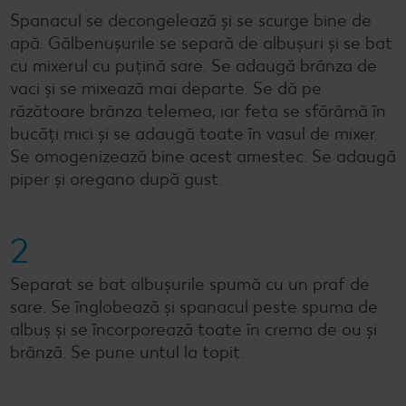
Spanacul se decongelează și se scurge bine de
apă. Gălbenușurile se separă de albușuri și se bat
cu mixerul cu puțină sare. Se adaugă brânza de
vaci și se mixează mai departe. Se dă pe
răzătoare brânza telemea, iar feta se sfărâmă în
bucăți mici și se adaugă toate în vasul de mixer.
Se omogenizează bine acest amestec. Se adaugă
piper și oregano după gust.
2
Separat se bat albușurile spumă cu un praf de
sare. Se înglobează și spanacul peste spuma de
albuș și se încorporează toate în crema de ou și
brânză. Se pune untul la topit.