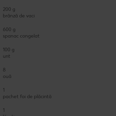
200 g
brânză de vaci
600 g
spanac congelat
100 g
unt
8
ouă
1
pachet foi de plăcintă
1