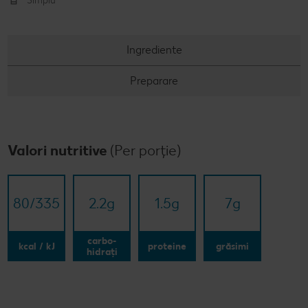
Simplu
Ingrediente
Preparare
Valori nutritive
(Per porție)
80/​335
2.2
g
1.5
g
7
g
carbo-
kcal / kJ
proteine
grăsimi
hidrați