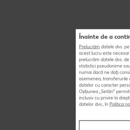
Înainte de a conti
Prelucrăm
datele dvs. pe 
acest lucru este necesar 
prelucrăm datele dvs. de 
statistici pseudonime sau
numai dacă ne dați consi
asemenea, transferurile d
datelor cu caracter perso
Opțiunea „Setări” permite
inclusiv cu privire la dr
datelor dvs., în
Politica n