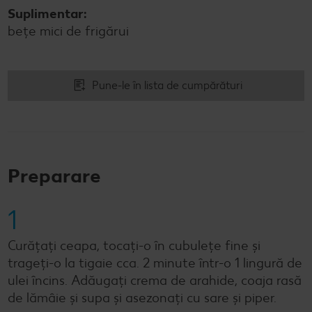
Suplimentar:
beţe mici de frigărui
Pune-le în lista de cumpărături
Preparare
1
Curăţaţi ceapa, tocaţi-o în cubuleţe fine şi
trageţi-o la tigaie cca. 2 minute într-o 1 lingură de
ulei încins. Adăugaţi crema de arahide, coaja rasă
de lămâie şi supa şi asezonaţi cu sare şi piper.