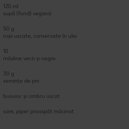
120 ml
supă (fond) vegană
50 g
roşii uscate, conservate în ulei
10
măsline verzi şi negre
30 g
seminţe de pin
busuioc şi cimbru uscat
sare, piper proaspăt măcinat