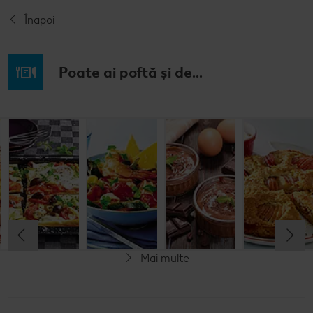
Înapoi
Poate ai poftă și de...
Budincă
Clătite cu
Tocană
Cremă la
italiană de
legume și
italienească
pahar
orez cu salată
mozzarella
de pește
de fructe
Cel mult 60 minute
Cel mult 30 minute
Cel mult 60 minute
Simplu
Cel mult 60 minute
Simplu
Simplu
Simplu
Mai multe
Fără gluten