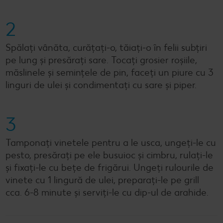
2
Spălaţi vânăta, curăţaţi-o, tăiaţi-o în felii subţiri
pe lung şi presăraţi sare. Tocaţi grosier roşiile,
măslinele şi seminţele de pin, faceţi un piure cu 3
linguri de ulei şi condimentaţi cu sare şi piper.
3
Tamponaţi vinetele pentru a le usca, ungeţi-le cu
pesto, presăraţi pe ele busuioc şi cimbru, rulaţi-le
şi fixaţi-le cu beţe de frigărui. Ungeţi rulourile de
vinete cu 1 lingură de ulei, preparaţi-le pe grill
cca. 6-8 minute şi serviţi-le cu dip-ul de arahide.