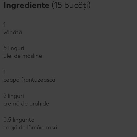
Ingrediente
(15 bucăți)
1
vânătă
5 linguri
ulei de măsline
1
ceapă franțuzească
2 linguri
cremă de arahide
0.5 linguriţă
coajă de lămâie rasă