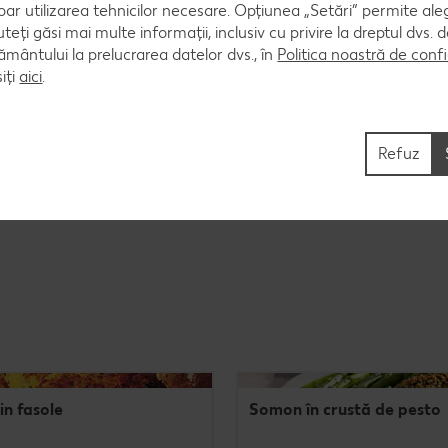
oar utilizarea tehnicilor necesare. Opțiunea „Setări” permite al
uteți găsi mai multe informații, inclusiv cu privire la dreptul dvs.
ântului la prelucrarea datelor dvs., în
Politica noastră de confi
iți
aici
.
, cimbru, hasmațuchi, chimen măcinat, coaja, sucul și 
Refuz
in fasole
Somon în crustă de pesto