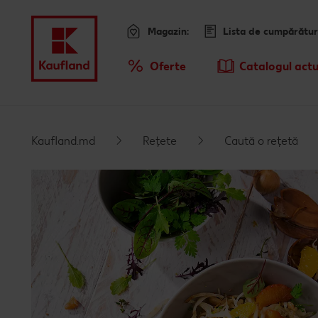
Magazin:
Lista de cumpărătur
Meniu
Oferte
Catalogul actu
Prezentare Generala Oferte
Kaufland.md
Rețete
Caută o rețetă