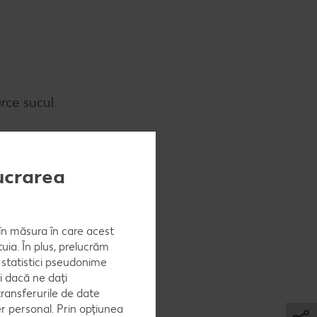
arce sucul.
lucrarea
tă, pe
, în măsura în care acest
uia. În plus, prelucrăm
a statistici pseudonime
i dacă ne dați
fiarbă 5 -
ransferurile de date
er personal. Prin opțiunea