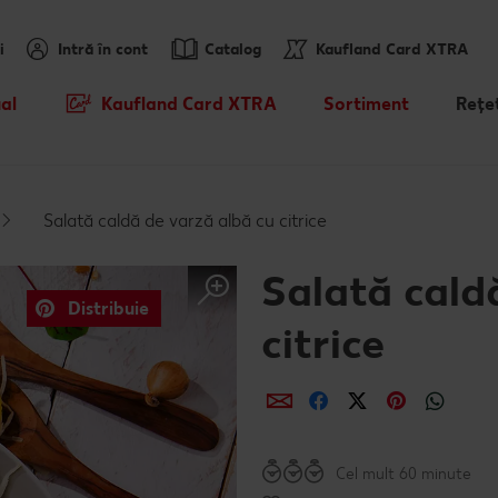
i
Intră în cont
Catalog
Kaufland Card XTRA
al
Kaufland Card XTRA
Sortiment
Rețe
Cupoane XTRA
Noile noastre brandur
Caută
sosit
Oferte Parteneri Kaufland Card
Rețet
Salată caldă de varză albă cu citrice
XTRA
Sortiment tematic
Rețet
Reduceri de categorie
Atât de ieftin
Salată cald
Rețet
Distribuie
Prospețime în fiecare 
citrice
Rețet
Dicționar de alimente
Distribuie
Distribuie
Distribuie
Distribui
Dist
Valorile noastre
Cel mult 60 minute
Mărcile noastre