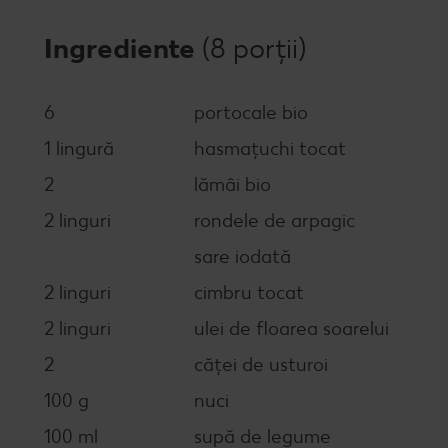
Ingrediente
(8 porții)
6
portocale bio
1 lingură
hasmațuchi tocat
2
lămâi bio
2 linguri
rondele de arpagic
sare iodată
2 linguri
cimbru tocat
2 linguri
ulei de floarea soarelui
2
căței de usturoi
100 g
nuci
100 ml
supă de legume