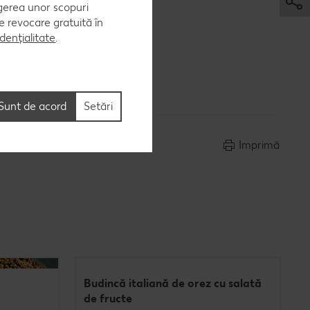
egerea unor scopuri
 de revocare gratuită în
dențialitate
.
fileurile
Sunt de acord
Setări
Imprimă
Budincă italiană de orez cu salată
de fructe