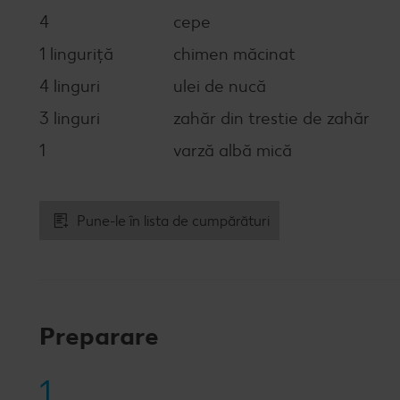
4
cepe
1 linguriță
chimen măcinat
4 linguri
ulei de nucă
3 linguri
zahăr din trestie de zahăr
1
varză albă mică
Pune-le în lista de cumpărături
Preparare
1