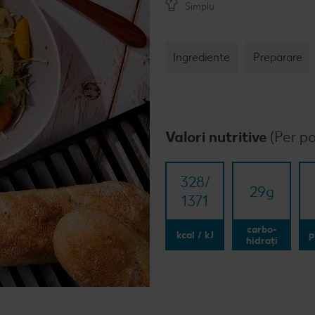
Simplu
Ingrediente
Preparare
Valori nutritive
(Per po
328/​
29
g
1371
carbo-
kcal / kJ
p
hidrați