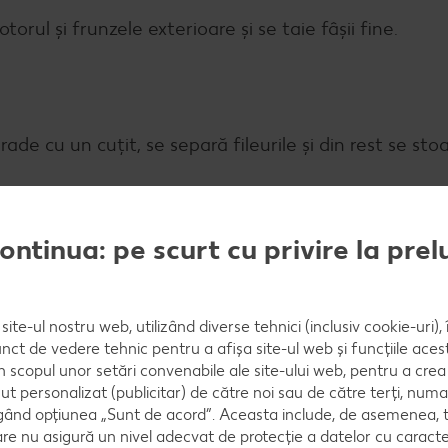
torul și frunzele exterioare și se taie fâșii fine.
rade cu un cuțit, se separă fileurile și din rest se sto
continua: pe scurt cu privire la pre
e și se călesc în puțin ulei încins, într-un tuci de fon
site-ul nostru web, utilizând diverse tehnici (inclusiv cookie-uri)
nct de vedere tehnic pentru a afișa site-ul web și funcțiile acest
în scopul unor setări convenabile ale site-ului web, pentru a cre
ut personalizat (publicitar) de către noi sau de către terți, numa
 stinge cu supa de legume, se sărează și se lasă să 
ând opțiunea „Sunt de acord”. Aceasta include, de asemenea, t
are nu asigură un nivel adecvat de protecție a datelor cu caract