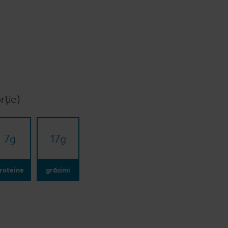
rție)
7
g
17
g
roteine
grăsimi