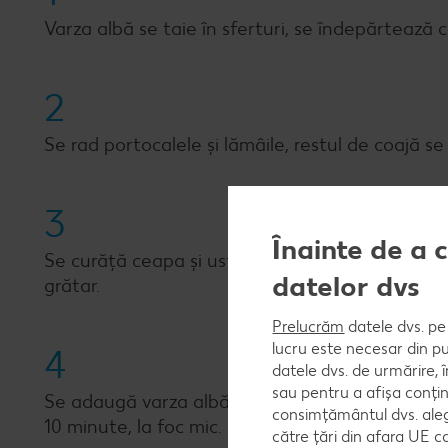
Varza albă se taie în sferturi, se îndepărtează co
2
Se rad portocalele și lămâile, restul de coajă se 
3
Înainte de a 
Se curăță ceapa și usturoiul, se taie cubulețe fin
datelor dvs
grătar.
Prelucrăm
datele dvs. pe 
lucru este necesar din pu
4
datele dvs. de urmărire, 
sau pentru a afișa conțin
Se adaugă varza albă, se rumenește cu zahăr, se
consimțământul dvs. aleg
10 minute, la foc mic.
către țări din afara UE c