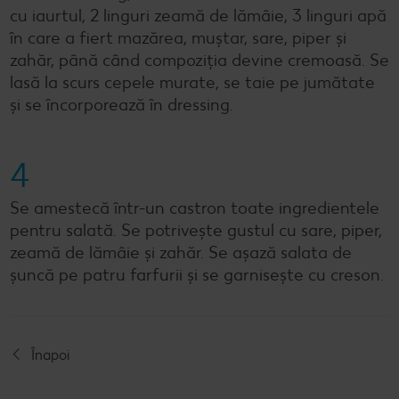
cu iaurtul, 2 linguri zeamă de lămâie, 3 linguri apă
în care a fiert mazărea, muștar, sare, piper și
zahăr, până când compoziția devine cremoasă. Se
lasă la scurs cepele murate, se taie pe jumătate
și se încorporează în dressing.
4
Se amestecă într-un castron toate ingredientele
pentru salată. Se potrivește gustul cu sare, piper,
zeamă de lămâie și zahăr. Se așază salata de
șuncă pe patru farfurii și se garnisește cu creson.
Înapoi