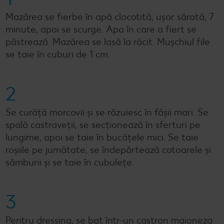
Mazărea se fierbe în apă clocotită, ușor sărată, 7
minute, apoi se scurge. Apa în care a fiert se
păstrează. Mazărea se lasă la răcit. Muşchiul file
se taie în cuburi de 1 cm.
2
Se curăță morcovii și se răzuiesc în fâșii mari. Se
spală castraveții, se secționează în sferturi pe
lungime, apoi se taie în bucățele mici. Se taie
roșiile pe jumătate, se îndepărtează cotoarele și
sâmburii și se taie în cubulețe.
3
Pentru dressing, se bat într-un castron maioneza