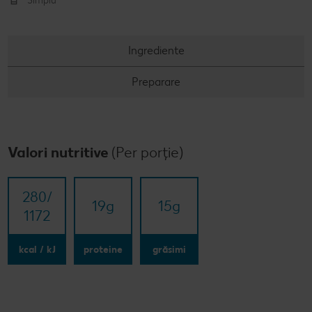
Simplu
Ingrediente
Preparare
Valori nutritive
(Per porție)
280/​
19
g
15
g
1172
kcal / kJ
proteine
grăsimi