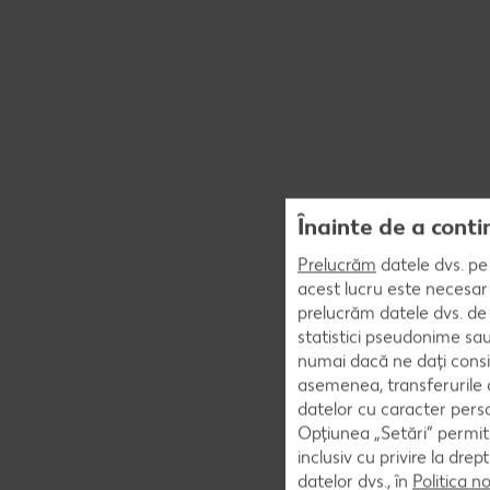
Înainte de a conti
Prelucrăm
datele dvs. pe 
acest lucru este necesar 
prelucrăm datele dvs. de 
statistici pseudonime sau
numai dacă ne dați consi
asemenea, transferurile d
datelor cu caracter perso
Opțiunea „Setări” permite
inclusiv cu privire la dr
datelor dvs., în
Politica n