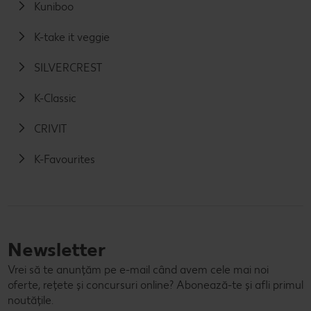
Kuniboo
K-take it veggie
SILVERCREST
K-Classic
CRIVIT
K-Favourites
Newsletter
Vrei să te anunțăm pe e-mail când avem cele mai noi
oferte, rețete și concursuri online? Abonează-te și afli primul
noutățile.