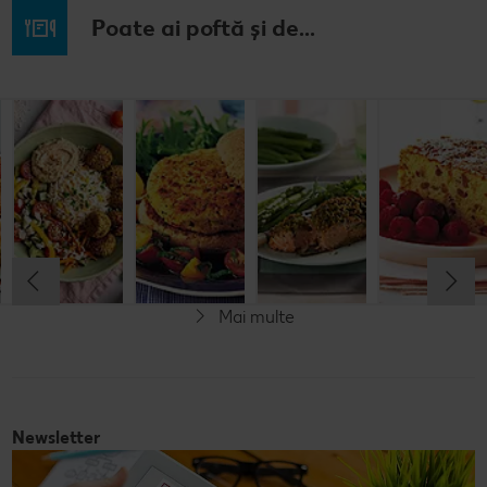
Poate ai poftă și de...
Prăjitură de
Chifteluțe cu
Burgeri din
Somon în
mere
piure de
fasole
crustă de
nemțească
cartofi și
pesto
chives
Cel mult 60 minute
Cel mult 60 minute
Cel mult 60 minute
Simplu
Cel mult 60 minute
Simplu
Simplu
Simplu
Mai multe
Vegetarian
Newsletter