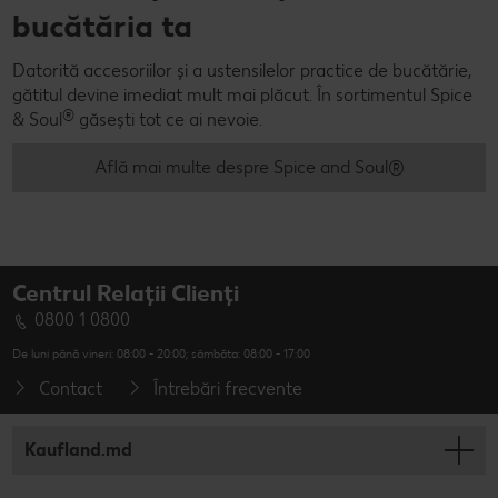
bucătăria ta
Datorită accesoriilor și a ustensilelor practice de bucătărie,
gătitul devine imediat mult mai plăcut. În sortimentul Spice
®
& Soul
găsești tot ce ai nevoie.
Află mai multe despre Spice and Soul®
Centrul Relații Clienți
0800 1 0800
De luni până vineri: 08:00 - 20:00; sâmbăta: 08:00 - 17:00
Contact
Întrebări frecvente
Kaufland.md