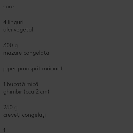
sare
4 linguri
ulei vegetal
300 g
mazăre congelată
piper proaspăt măcinat
1 bucată mică
ghimbir (cca 2 cm)
250 g
creveți congelați
1