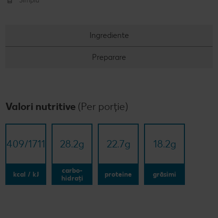
Simplu
Ingrediente
Preparare
Valori nutritive
(Per porție)
409/​1711
28.2
g
22.7
g
18.2
g
carbo-
kcal / kJ
proteine
grăsimi
hidrați