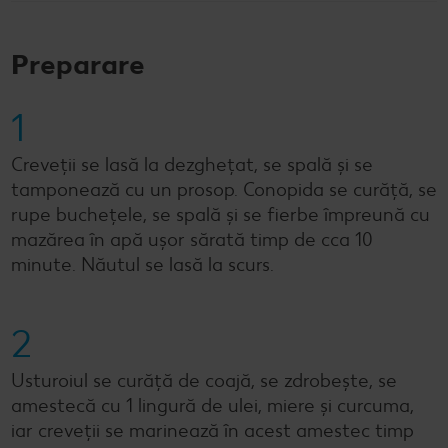
Preparare
1
Creveții se lasă la dezghețat, se spală și se
tamponează cu un prosop. Conopida se curăță, se
rupe buchețele, se spală și se fierbe împreună cu
mazărea în apă ușor sărată timp de cca 10
minute. Năutul se lasă la scurs.
2
Usturoiul se curăță de coajă, se zdrobește, se
amestecă cu 1 lingură de ulei, miere și curcuma,
iar creveții se marinează în acest amestec timp