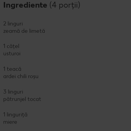
Ingrediente
(4 porții)
2 linguri
zeamă de limetă
1 cățel
usturoi
1 teacă
ardei chili roșu
3 linguri
pătrunjel tocat
1 linguriță
miere