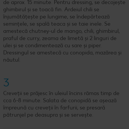
de aprox. 15 minute. Pentru dressing, se decojește
ghimbirul și se toacă fin. Ardeiul chili se
înjumătățește pe lungime, se îndepărtează
semințele, se spală teaca și se taie inele. Se
amestecă chutney-ul de mango, chili, ghimbirul,
praful de curry, zeama de limetă și 2 linguri de
ulei și se condimentează cu sare și piper.
Dressingul se amestecă cu conopida, mazărea și
năutul.
3
Creveții se prăjesc în uleiul încins rămas timp de
cca 6-8 minute. Salata de conopidă se așează
împreună cu creveții în farfurii, se presară
pătrunjel pe deasupra și se servește.