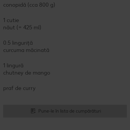
conopidă (cca 800 g)
1 cutie
năut (= 425 ml)
0.5 linguriță
curcuma măcinată
1 lingură
chutney de mango
praf de curry
Pune-le în lista de cumpărături