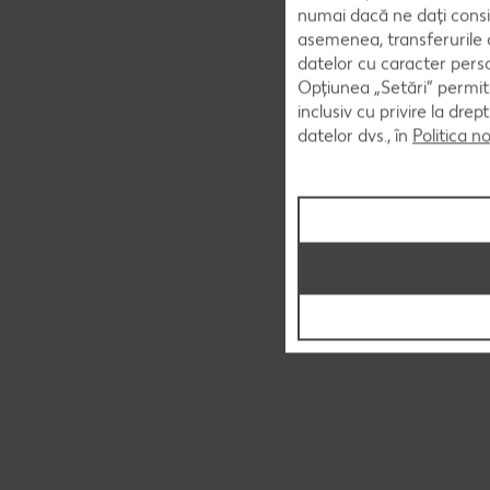
numai dacă ne dați consi
asemenea, transferurile d
datelor cu caracter perso
Opțiunea „Setări” permite
inclusiv cu privire la dr
datelor dvs., în
Politica n