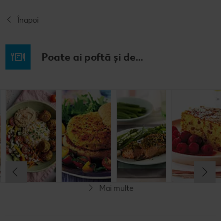
Înapoi
Poate ai poftă și de...
Prăjitură de
Chifteluțe cu
Burgeri din
Somon în
mere
piure de
fasole
crustă de
nemțească
cartofi și
pesto
chives
Cel mult 60 minute
Cel mult 60 minute
Cel mult 60 minute
Simplu
Cel mult 60 minute
Simplu
Simplu
Simplu
Mai multe
Vegetarian