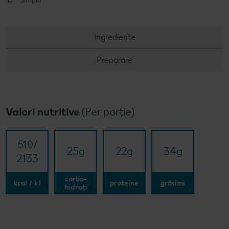
Simplu
Ingrediente
Preparare
Valori nutritive
(Per porție)
510/​
25
g
22
g
34
g
2133
carbo-
kcal / kJ
proteine
grăsimi
hidrați