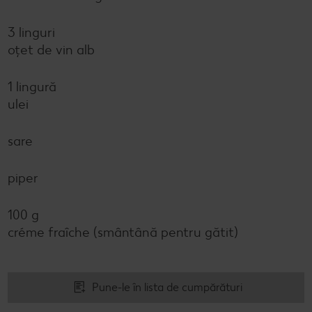
3 linguri
oțet de vin alb
1 lingură
ulei
sare
piper
100 g
créme fraîche (smântână pentru gătit)
Pune-le în lista de cumpărături