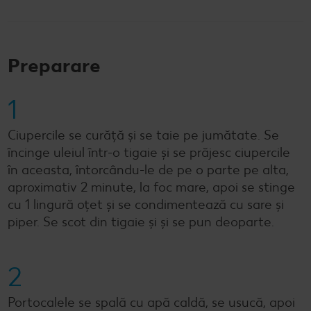
Preparare
1
Ciupercile se curăță și se taie pe jumătate. Se
încinge uleiul într-o tigaie și se prăjesc ciupercile
în aceasta, întorcându-le de pe o parte pe alta,
aproximativ 2 minute, la foc mare, apoi se stinge
cu 1 lingură oțet și se condimentează cu sare și
piper. Se scot din tigaie și și se pun deoparte.
2
Portocalele se spală cu apă caldă, se usucă, apoi