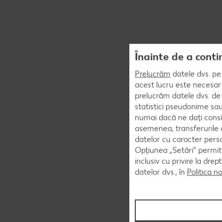
Înainte de a conti
Prelucrăm
datele dvs. pe 
acest lucru este necesar 
prelucrăm datele dvs. de 
statistici pseudonime sau
numai dacă ne dați consi
asemenea, transferurile d
datelor cu caracter perso
Opțiunea „Setări” permite
inclusiv cu privire la dr
datelor dvs., în
Politica n