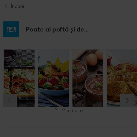
Înapoi
Poate ai poftă și de...
Budincă
Clătite cu
Tocană
Cremă la
italiană de
legume și
italienească
pahar
orez cu salată
mozzarella
de pește
de fructe
Cel mult 60 minute
Cel mult 30 minute
Cel mult 60 minute
Simplu
Cel mult 60 minute
Simplu
Simplu
Simplu
Mai multe
Fără gluten