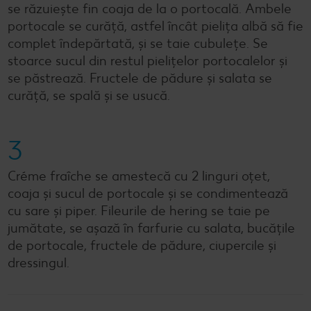
se răzuiește fin coaja de la o portocală. Ambele
portocale se curăță, astfel încât pielița albă să fie
complet îndepărtată, și se taie cubulețe. Se
stoarce sucul din restul pielițelor portocalelor și
se păstrează. Fructele de pădure și salata se
curăță, se spală și se usucă.
3
Créme fraîche se amestecă cu 2 linguri oțet,
coaja și sucul de portocale și se condimentează
cu sare și piper. Fileurile de hering se taie pe
jumătate, se așază în farfurie cu salata, bucățile
de portocale, fructele de pădure, ciupercile și
dressingul.