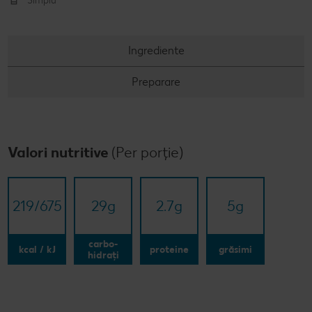
Simplu
Ingrediente
Preparare
Valori nutritive
(Per porție)
219/​675
29
g
2.7
g
5
g
carbo-
kcal / kJ
proteine
grăsimi
hidrați