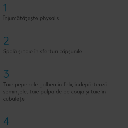
1
Înjumătățește physalis.
2
Spală și taie în sferturi căpșunile.
3
Taie pepenele galben în felii, îndepărtează
semințele, taie pulpa de pe coajă și taie în
cubulețe
4