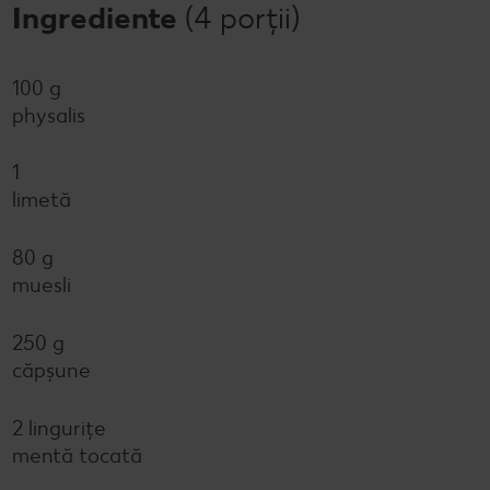
Ingrediente
(4 porții)
100 g
physalis
1
limetă
80 g
muesli
250 g
căpșune
2 lingurițe
mentă tocată