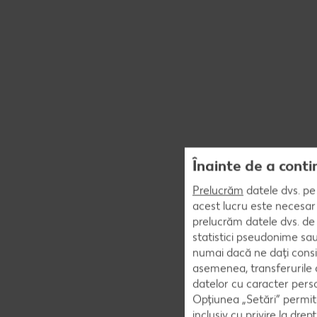
Înainte de a conti
Prelucrăm
datele dvs. pe 
acest lucru este necesar 
prelucrăm datele dvs. de 
statistici pseudonime sau
numai dacă ne dați consi
asemenea, transferurile d
datelor cu caracter perso
Opțiunea „Setări” permite
inclusiv cu privire la dr