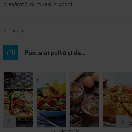
presărată cu muesli crocant.
Înapoi
Poate ai poftă și de...
Budincă
Clătite cu
Tocană
Cremă la
italiană de
legume și
italienească
pahar
orez cu salată
mozzarella
de pește
de fructe
Cel mult 60 minute
Cel mult 30 minute
Cel mult 60 minute
Simplu
Cel mult 60 minute
Simplu
Simplu
Simplu
Mai multe