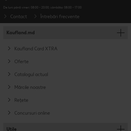
De luni până vineri: 08:00 - 20:00; sâmbăta: 08:00 - 17:00
Contact
Întrebări frecvente
Kaufland.md
Kaufland Card XTRA
Oferte
Catalogul actual
Mărcile noastre
Rețete
Concursuri online
Utile