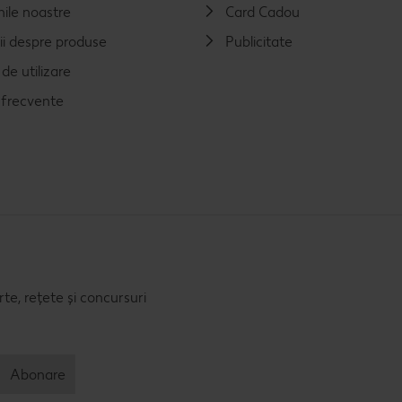
nile noastre
Card Cadou
ii despre produse
Publicitate
de utilizare
i frecvente
e, rețete și concursuri
Abonare