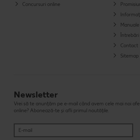
Concursuri online
Promisiu
Informaț
Manuale 
Întrebăr
Contact
Sitemap
Newsletter
Vrei să te anunțăm pe e-mail când avem cele mai noi ofert
online? Abonează-te și afli primul noutățile.
E-mail