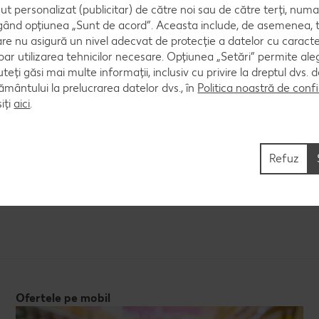
ut personalizat (publicitar) de către noi sau de către terți, numa
ând opțiunea „Sunt de acord”. Aceasta include, de asemenea, t
are nu asigură un nivel adecvat de protecție a datelor cu caract
oar utilizarea tehnicilor necesare. Opțiunea „Setări” permite al
in fasole
Somon în crustă de pesto
uteți găsi mai multe informații, inclusiv cu privire la dreptul dvs.
ântului la prelucrarea datelor dvs., în
Politica noastră de confi
iți
aici
.
Cel mult 60 minute
Cel mult 60 minute
Simplu
Refuz
Ofertele pe mobil