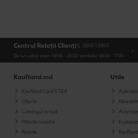
Centrul Relații Clienți
0800 1 0800
De luni până vineri: 08:00 - 20:00; sâmbăta: 08:00 - 17:00
Kaufland.md
Utile
Kaufland Card XTRA
Aplicați
Oferte
Newslett
Catalogul actual
Avantaj
Mărcile noastre
Evalueaz
Rețete
Kaufland