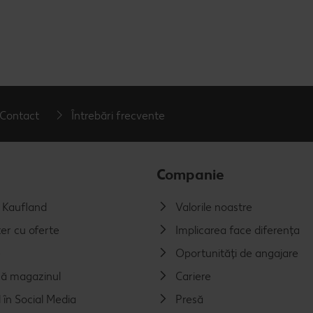
Contact
Întrebări frecvente
Companie
a Kaufland
Valorile noastre
er cu oferte
Implicarea face diferența
e
Oportunități de angajare
ă magazinul
Cariere
 în Social Media
Presă