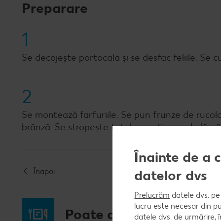
Preparare
1
Se decojește portocala și se desfac feliile. Se c
2
Se montează farfuriile. Se pun frunze de rucola
brânză. Se stropește totul cu puțin suc de lămâ
Înainte de a 
datelor dvs
Înapoi
Prelucrăm
datele dvs. pe 
lucru este necesar din pu
Poate ai poftă și de...
datele dvs. de urmărire, 