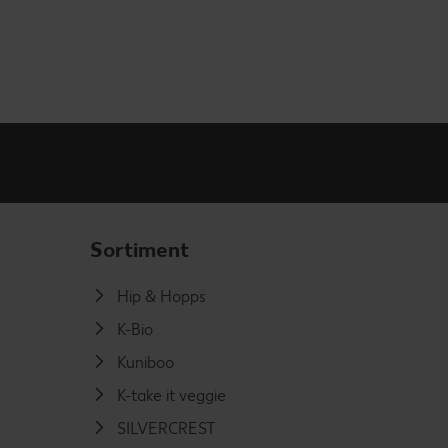
Sortiment
Hip & Hopps
K-Bio
Kuniboo
K-take it veggie
SILVERCREST