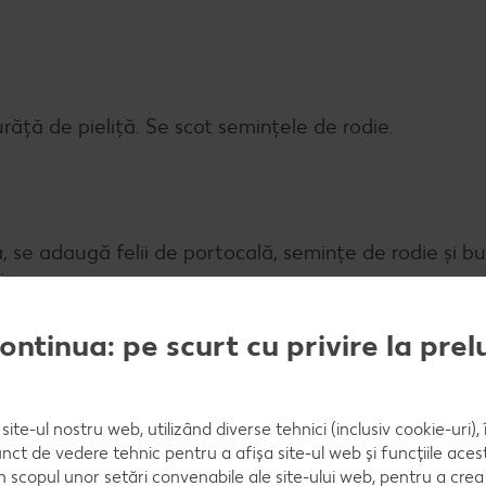
urăță de pieliță. Se scot semințele de rodie.
, se adaugă felii de portocală, semințe de rodie și bu
ie.
continua: pe scurt cu privire la pre
site-ul nostru web, utilizând diverse tehnici (inclusiv cookie-uri)
nct de vedere tehnic pentru a afișa site-ul web și funcțiile acest
în scopul unor setări convenabile ale site-ului web, pentru a cre