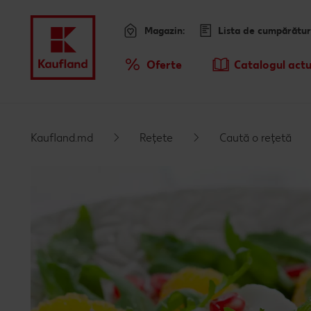
Magazin:
Lista de cumpărătur
Meniu
Oferte
Catalogul actu
Prezentare Generala Oferte
Kaufland.md
Rețete
Caută o rețetă