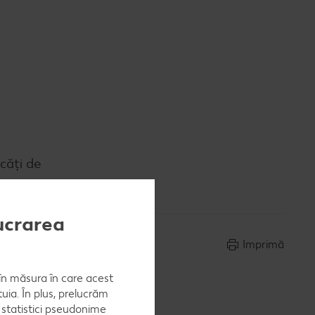
căți de
lucrarea
Imprimă
, în măsura în care acest
uia. În plus, prelucrăm
a statistici pseudonime