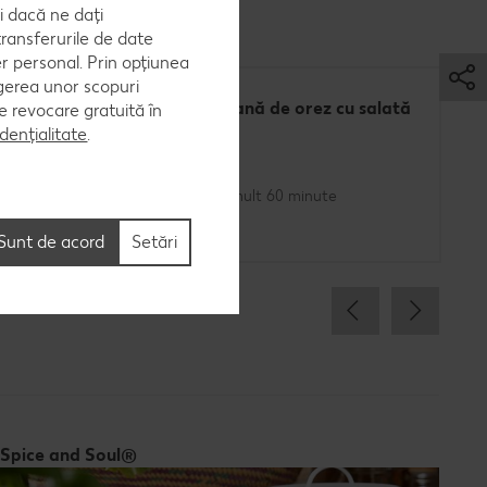
i dacă ne dați
ransferurile de date
er personal. Prin opțiunea
egerea unor scopuri
Budincă italiană de orez cu salată
 de revocare gratuită în
de fructe
dențialitate
.
Cel mult 60 minute
Simplu
Sunt de acord
Setări
Spice and Soul®