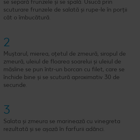
se separă frunzele și se spală. Usucă prin
scuturare frunzele de salată și rupe-le în porții
cât o îmbucătură.
2
Muștarul, mierea, oțetul de zmeură, siropul de
zmeură, uleiul de floarea soarelui și uleiul de
măsline se pun într-un borcan cu filet, care se
închide bine și se scutură aproximativ 30 de
secunde.
3
Salata și zmeura se marinează cu vinegreta
rezultată și se așază în farfurii adânci.