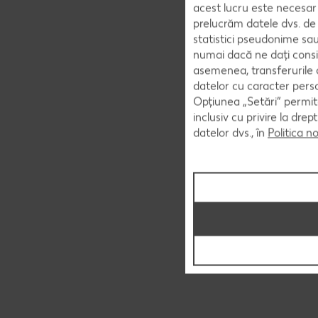
acest lucru este necesar 
prelucrăm datele dvs. de 
statistici pseudonime sau
numai dacă ne dați consi
asemenea, transferurile d
datelor cu caracter perso
Opțiunea „Setări” permite
inclusiv cu privire la dr
datelor dvs., în
Politica n