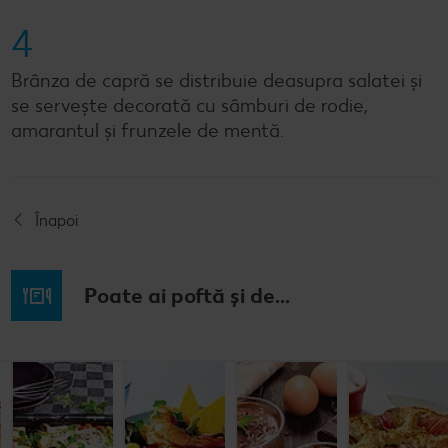
4
Brânza de capră se distribuie deasupra salatei și
se servește decorată cu sâmburi de rodie,
amarantul și frunzele de mentă.
Înapoi
Poate ai poftă și de...
Budincă
Clătite cu
Tocană
Cremă la
italiană de
legume și
italienească
pahar
orez cu salată
mozzarella
de pește
de fructe