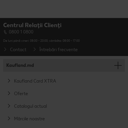
Centrul Relații Clienți
0800 1 0800
De luni până vineri: 08:00 - 20:00; sâmbăta: 08:00 - 17:00
Contact
Întrebări frecvente
Kaufland.md
Kaufland Card XTRA
Oferte
Catalogul actual
Mărcile noastre