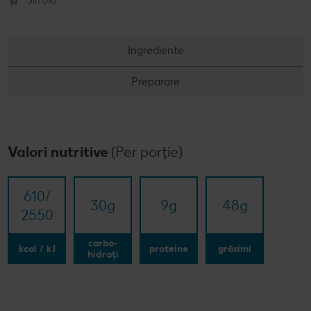
Simplu
Ingrediente
Preparare
Valori nutritive
(Per porție)
610/​
30
g
9
g
48
g
2550
carbo-
kcal / kJ
proteine
grăsimi
hidrați