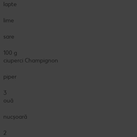
lapte
lime
sare
100 g
ciuperci Champignon
piper
3
ouă
nucșoară
2