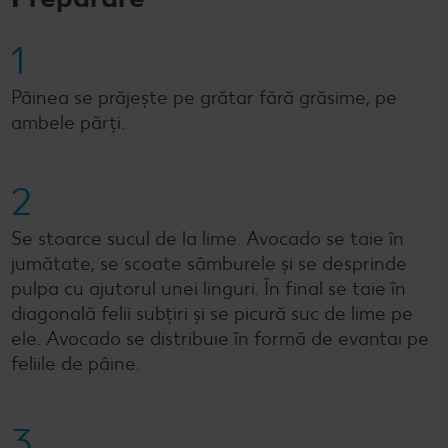
1
Pâinea se prăjește pe grătar fără grăsime, pe
ambele părți.
2
Se stoarce sucul de la lime. Avocado se taie în
jumătate, se scoate sâmburele și se desprinde
pulpa cu ajutorul unei linguri. În final se taie în
diagonală felii subțiri și se picură suc de lime pe
ele. Avocado se distribuie în formă de evantai pe
feliile de pâine.
3