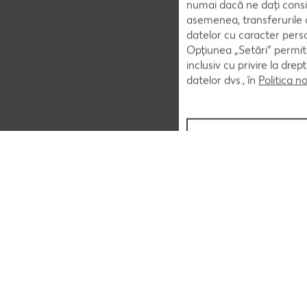
numai dacă ne dați consi
asemenea, transferurile d
datelor cu caracter perso
Opțiunea „Setări” permite
inclusiv cu privire la dr
datelor dvs., în
Politica n