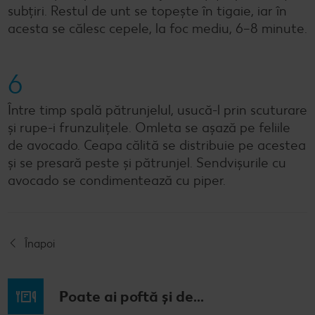
subțiri. Restul de unt se topește în tigaie, iar în
acesta se călesc cepele, la foc mediu, 6–8 minute.
6
Între timp spală pătrunjelul, usucă-l prin scuturare
și rupe-i frunzulițele. Omleta se așază pe feliile
de avocado. Ceapa călită se distribuie pe acestea
și se presară peste și pătrunjel. Sendvișurile cu
avocado se condimentează cu piper.
Înapoi
Poate ai poftă și de...