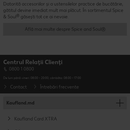
Datorită accesoriilor și a ustensilelor practice de bucătărie,
gătitul devine imediat mult mai plăcut. În sortimentul Spice
®
& Soul
găsești tot ce ai nevoie.
Află mai multe despre Spice and Soul®
Centrul Relații Clienți
0800 1 0800
De luni până vineri: 08:00 - 20:00; sâmbăta: 08:00 - 17:00
Contact
Întrebări frecvente
Kaufland.md
Kaufland Card XTRA