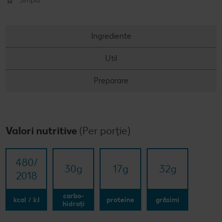
Simplu
Ingrediente
Util
Preparare
Valori nutritive
(Per porție)
480/​
30
g
17
g
32
g
2018
carbo-
kcal / kJ
proteine
grăsimi
hidrați