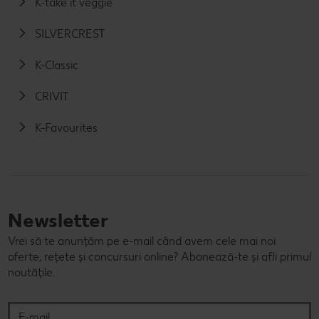
K-take it veggie
SILVERCREST
K-Classic
CRIVIT
K-Favourites
Newsletter
Vrei să te anunțăm pe e-mail când avem cele mai noi
oferte, rețete și concursuri online? Abonează-te și afli primul
noutățile.
E-mail