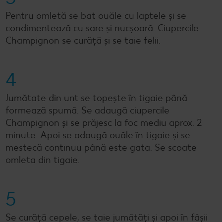
Pentru omletă se bat ouăle cu laptele și se
condimentează cu sare și nucșoară. Ciupercile
Champignon se curăță și se taie felii.
4
Jumătate din unt se topește în tigaie până
formează spumă. Se adaugă ciupercile
Champignon și se prăjesc la foc mediu aprox. 2
minute. Apoi se adaugă ouăle în tigaie și se
mestecă continuu până este gata. Se scoate
omleta din tigaie.
5
Se curăță cepele, se taie jumătăți și apoi în fâșii