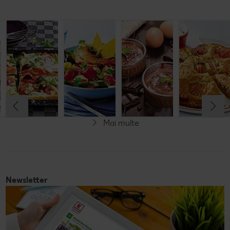
Budincă
Clătite cu
Tocană
Cremă la
italiană de
legume și
italienească
pahar
orez cu salată
mozzarella
de pește
de fructe
Cel mult 60 minute
Cel mult 30 minute
Cel mult 60 minute
Simplu
Cel mult 60 minute
Simplu
Simplu
Simplu
Mai multe
Fără gluten
Newsletter