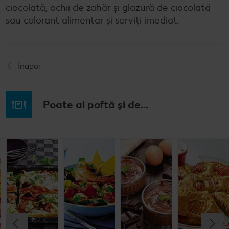
ciocolată, ochii de zahăr şi glazură de ciocolată
sau colorant alimentar şi serviţi imediat.
Înapoi
Poate ai poftă și de...
Budincă
Clătite cu
Tocană
Cremă la
italiană de
legume și
italienească
pahar
orez cu salată
mozzarella
de pește
de fructe
Cel mult 60 minute
Cel mult 30 minute
Cel mult 60 minute
Simplu
Cel mult 60 minute
Simplu
Simplu
Simplu