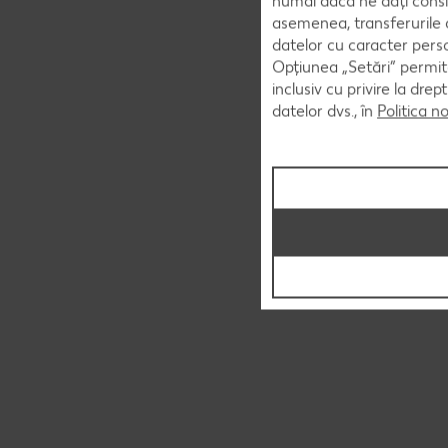
numai dacă ne dați consi
asemenea, transferurile d
datelor cu caracter perso
Opțiunea „Setări” permite
inclusiv cu privire la dr
datelor dvs., în
Politica n