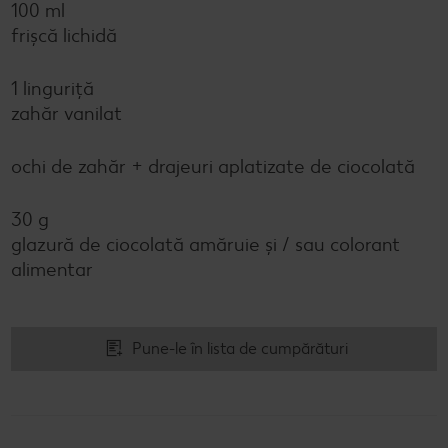
100 ml
frişcă lichidă
1 linguriță
zahăr vanilat
ochi de zahăr + drajeuri aplatizate de ciocolată
30 g
glazură de ciocolată amăruie şi / sau colorant
alimentar
Pune-le în lista de cumpărături