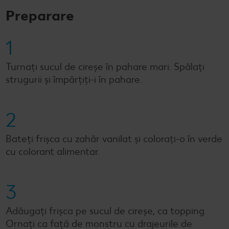
Preparare
1
Turnaţi sucul de cireşe în pahare mari. Spălaţi
strugurii şi împărţiţi-i în pahare.
2
Bateţi frişca cu zahăr vanilat şi coloraţi-o în verde
cu colorant alimentar.
3
Adăugaţi frişca pe sucul de cireşe, ca topping.
Ornaţi ca faţă de monstru cu drajeurile de