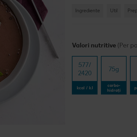
Ingrediente
Util
Pre
Valori nutritive
(Per po
577/​
75
g
2420
carbo-
kcal / kJ
p
hidrați