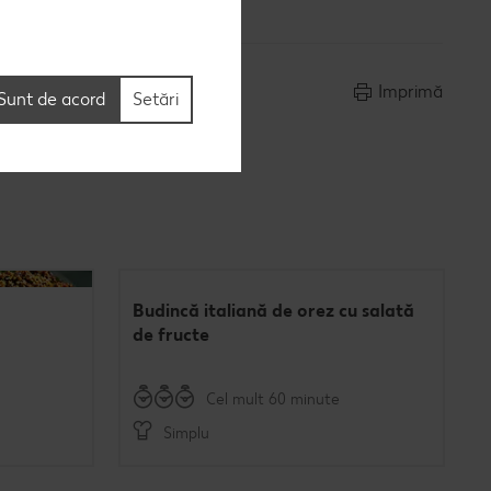
Imprimă
Sunt de acord
Setări
Budincă italiană de orez cu salată
de fructe
Cel mult 60 minute
Simplu