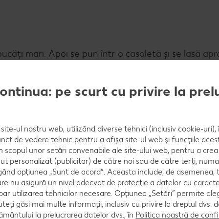
căți mari. Apoi se pun într-o casoletă și se lasă apr
u laptele, cacaua și mierea, folosind un mixer la ce
continua: pe scurt cu privire la pre
site-ul nostru web, utilizând diverse tehnici (inclusiv cookie-uri)
 în felii fine, pe diagonală. Se spală menta, se usucă 
nct de vedere tehnic pentru a afișa site-ul web și funcțiile acest
în scopul unor setări convenabile ale site-ului web, pentru a cre
ut personalizat (publicitar) de către noi sau de către terți, numa
ând opțiunea „Sunt de acord”. Aceasta include, de asemenea, t
are nu asigură un nivel adecvat de protecție a datelor cu caract
oar utilizarea tehnicilor necesare. Opțiunea „Setări” permite al
peste feliile de banane și se ornează cu mentă, nuci 
uteți găsi mai multe informații, inclusiv cu privire la dreptul dvs.
ântului la prelucrarea datelor dvs., în
Politica noastră de confi