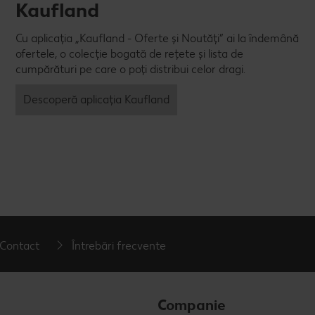
Kaufland
Cu aplicația „Kaufland - Oferte și Noutăți” ai la îndemână
ofertele, o colecție bogată de rețete și lista de
cumpărături pe care o poți distribui celor dragi.
Descoperă aplicația Kaufland
Contact
Întrebări frecvente
Companie