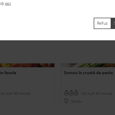
iți
aici
.
Refuz
in fasole
Somon în crustă de pesto
Cel mult 60 minute
Cel mult 60 minute
Simplu