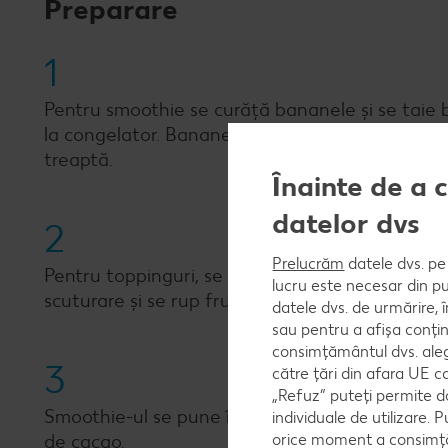
Preparare
1
Pentru smoothie se curăță bananele și se taie bu
la congelator. Bananele congelate se pasează c
treaptă.
Înainte de a 
datelor dvs
2
Prelucrăm
datele dvs. pe 
Pentru toppinguri, se curăță bananele și se taie
lucru este necesar din pu
scuturare și se rup frunzele de pe tulpini.
datele dvs. de urmărire, 
sau pentru a afișa conțin
consimțământul dvs. aleg
3
către țări din afara UE c
„Refuz” puteți permite d
Smoothie-ul se pune în 2 castroane și se așaază 
individuale de utilizare. P
orice moment a consimțăm
de cacao.