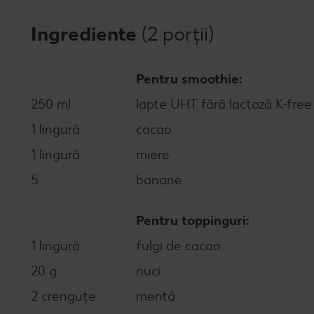
Ingrediente
(2 porții)
Pentru smoothie:
250 ml
lapte UHT fără lactoză K-free
1 lingură
cacao
1 lingură
miere
5
banane
Pentru toppinguri:
1 lingură
fulgi de cacao
20 g
nuci
2 crenguțe
mentă