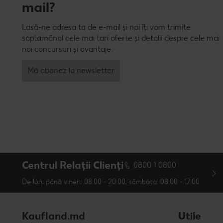
mail?
Lasă-ne adresa ta de e-mail și noi îți vom trimite
săptămânal cele mai tari oferte și detalii despre cele mai
noi concursuri și avantaje.
Mă abonez la newsletter
Centrul Relații Clienți
0800 1 0800
De luni până vineri: 08:00 - 20:00; sâmbăta: 08:00 - 17:00
Kaufland.md
Utile