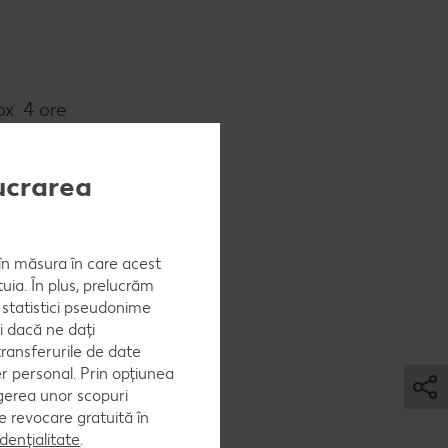
ox. 4 ore
a mai mare
lucrarea
, în măsura în care acest
prin
uia. În plus, prelucrăm
a statistici pseudonime
i dacă ne dați
ransferurile de date
er personal. Prin opțiunea
egerea unor scopuri
și fulgi
 de revocare gratuită în
dențialitate
.