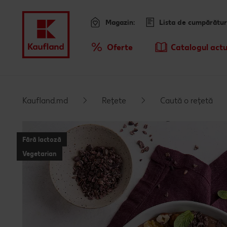
Magazin:
Lista de cumpărătur
Meniu
Oferte
Catalogul actu
Prezentare Generala Oferte
Kaufland.md
Rețete
Caută o rețetă
Fără lactoză
Vegetarian