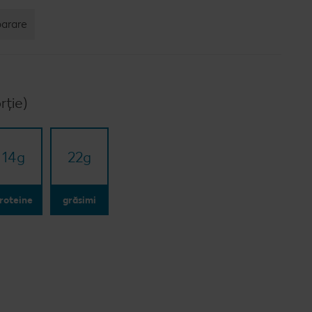
parare
rție)
14
g
22
g
roteine
grăsimi