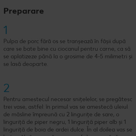
Preparare
1
Pulpa de porc fără os se tranșează în fâșii după
care se bate bine cu ciocanul pentru carne, ca să
se aplatizeze până la o grosime de 4-5 milimetri și
se lasă deoparte.
2
Pentru amestecul necesar snițelelor, se pregătesc
trei vase, astfel: în primul vas se amestecă uleiul
de măsline împreună cu 2 lingurițe de sare, o
linguriță de piper negru, 1 linguriță piper alb și 1
linguriță de boia de ardei dulce. În al doilea vas se