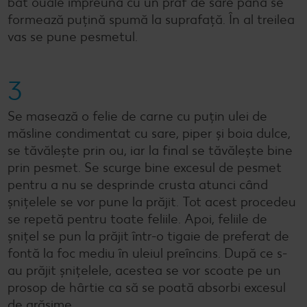
bat ouăle împreună cu un praf de sare până se
formează puțină spumă la suprafață. În al treilea
vas se pune pesmetul.
3
Se masează o felie de carne cu puțin ulei de
măsline condimentat cu sare, piper și boia dulce,
se tăvălește prin ou, iar la final se tăvălește bine
prin pesmet. Se scurge bine excesul de pesmet
pentru a nu se desprinde crusta atunci când
șnițelele se vor pune la prăjit. Tot acest procedeu
se repetă pentru toate feliile. Apoi, feliile de
șnițel se pun la prăjit într-o tigaie de preferat de
fontă la foc mediu în uleiul preîncins. După ce s-
au prăjit șnițelele, acestea se vor scoate pe un
prosop de hârtie ca să se poată absorbi excesul
de grăsime.