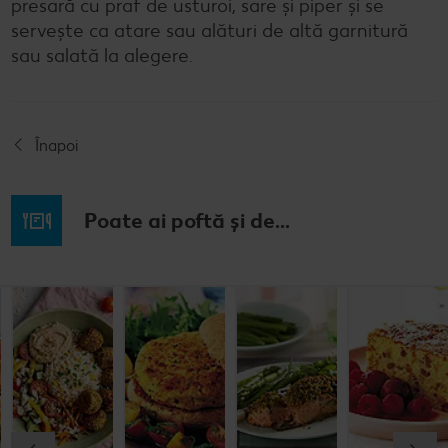
presară cu praf de usturoi, sare și piper și se
servește ca atare sau alături de altă garnitură
sau salată la alegere.
Înapoi
Poate ai poftă și de...
Prăjitură de
Chifteluțe cu
Burgeri din
Somon în
mere
piure de
fasole
crustă de
nemțească
cartofi și
pesto
chives
Cel mult 60 minute
Cel mult 60 minute
Cel mult 60 minute
Simplu
Cel mult 60 minute
Simplu
Simplu
Simplu