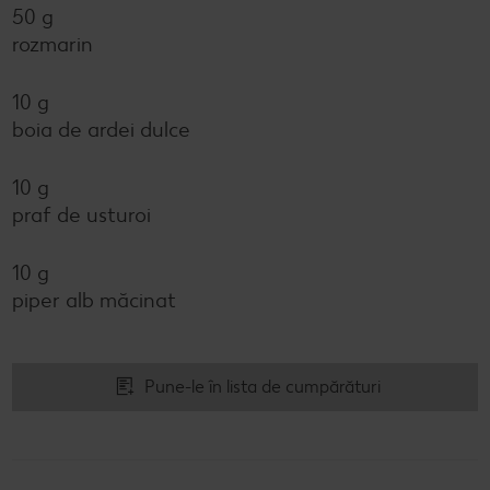
50 g
rozmarin
10 g
boia de ardei dulce
10 g
praf de usturoi
10 g
piper alb măcinat
Pune-le în lista de cumpărături