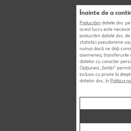
Înainte de a conti
Prelucrăm
datele dvs. pe 
acest lucru este necesar 
prelucrăm datele dvs. de 
statistici pseudonime sau
numai dacă ne dați consi
asemenea, transferurile d
datelor cu caracter perso
Opțiunea „Setări” permite
inclusiv cu privire la dr
datelor dvs., în
Politica n