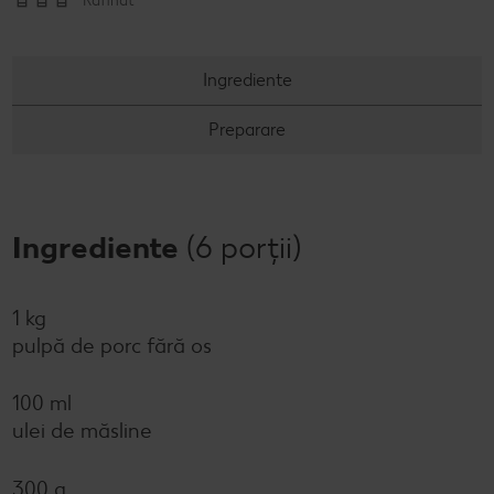
Rafinat
Ingrediente
Preparare
Ingrediente
(6 porții)
1 kg
pulpă de porc fără os
100 ml
ulei de măsline
300 g