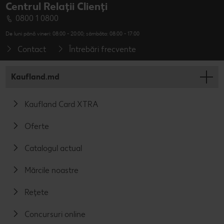
Centrul Relații Clienți
0800 1 0800
De luni până vineri: 08:00 - 20:00; sâmbăta: 08:00 - 17:00
Contact
Întrebări frecvente
Kaufland.md
Kaufland Card XTRA
Oferte
Catalogul actual
Mărcile noastre
Rețete
Concursuri online