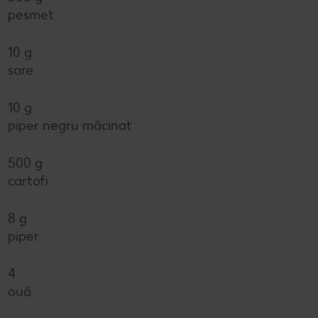
pesmet
10 g
sare
10 g
piper negru măcinat
500 g
cartofi
8 g
piper
4
ouă