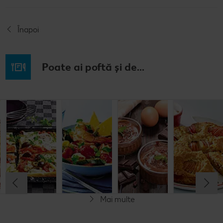
Înapoi
Poate ai poftă și de...
Budincă
Clătite cu
Tocană
Cremă la
italiană de
legume și
italienească
pahar
orez cu salată
mozzarella
de pește
de fructe
Cel mult 60 minute
Cel mult 30 minute
Cel mult 60 minute
Simplu
Cel mult 60 minute
Simplu
Simplu
Simplu
Mai multe
Fără gluten