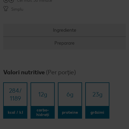
Cel mult 30 minute
Simplu
Ingrediente
Preparare
Valori nutritive
(Per porție)
284/​
12
g
6
g
23
g
1189
carbo-
kcal / kJ
proteine
grăsimi
hidrați