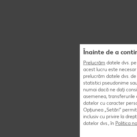
Înainte de a conti
Prelucrăm
datele dvs. pe 
acest lucru este necesar 
prelucrăm datele dvs. de 
statistici pseudonime sau
numai dacă ne dați consi
asemenea, transferurile d
datelor cu caracter perso
Opțiunea „Setări” permite
inclusiv cu privire la dr
datelor dvs., în
Politica n