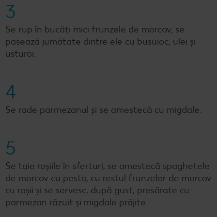
3
Se rup în bucăți mici frunzele de morcov, se
pasează jumătate dintre ele cu busuioc, ulei și
usturoi.
4
Se rade parmezanul și se amestecă cu migdale.
5
Se taie roșiile în sferturi, se amestecă spaghetele
de morcov cu pesto, cu restul frunzelor de morcov
cu roșii și se servesc, după gust, presărate cu
parmezan răzuit și migdale prăjite.