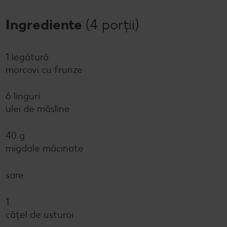
Ingrediente
(4 porții)
1 legătură
morcovi cu frunze
6 linguri
ulei de măsline
40 g
migdale măcinate
sare
1
cățel de usturoi