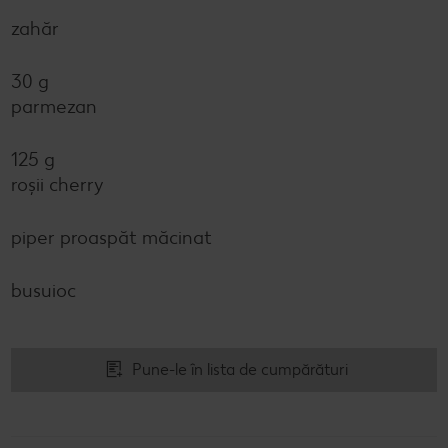
zahăr
30 g
parmezan
125 g
roșii cherry
piper proaspăt măcinat
busuioc
Pune-le în lista de cumpărături