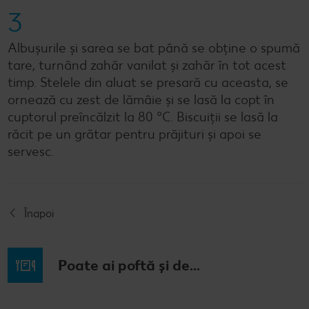
3
Albușurile și sarea se bat până se obține o spumă
tare, turnând zahăr vanilat și zahăr în tot acest
timp. Stelele din aluat se presară cu aceasta, se
ornează cu zest de lămâie și se lasă la copt în
cuptorul preîncălzit la 80 °C. Biscuiții se lasă la
răcit pe un grătar pentru prăjituri și apoi se
servesc.
Înapoi
Poate ai poftă și de...