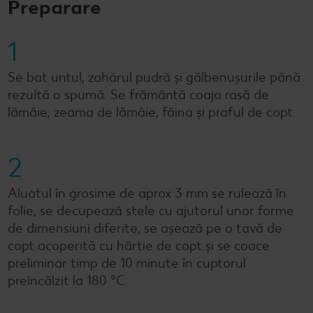
Preparare
1
Se bat untul, zahărul pudră și gălbenușurile până
rezultă o spumă. Se frământă coaja rasă de
lămâie, zeama de lămâie, făina și praful de copt.
2
Aluatul în grosime de aprox 3 mm se rulează în
folie, se decupează stele cu ajutorul unor forme
de dimensiuni diferite, se așează pe o tavă de
copt acoperită cu hârtie de copt și se coace
preliminar timp de 10 minute în cuptorul
preîncălzit la 180 °C.