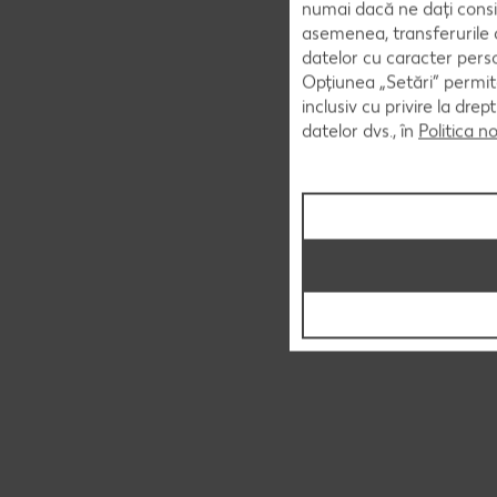
numai dacă ne dați consi
asemenea, transferurile d
datelor cu caracter perso
Opțiunea „Setări” permite
inclusiv cu privire la dr
datelor dvs., în
Politica n