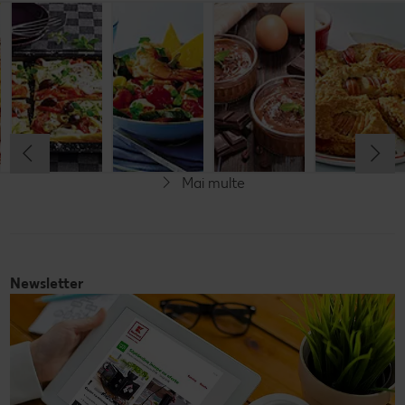
Budincă
Clătite cu
Tocană
Cremă la
italiană de
legume și
italienească
pahar
orez cu salată
mozzarella
de pește
de fructe
Cel mult 60 minute
Cel mult 30 minute
Cel mult 60 minute
Simplu
Cel mult 60 minute
Simplu
Simplu
Simplu
Mai multe
Fără gluten
Newsletter