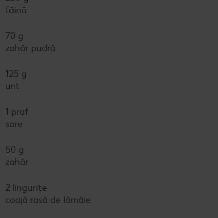
făină
70 g
zahăr pudră
125 g
unt
1 praf
sare
50 g
zahăr
2 lingurițe
coajă rasă de lămâie