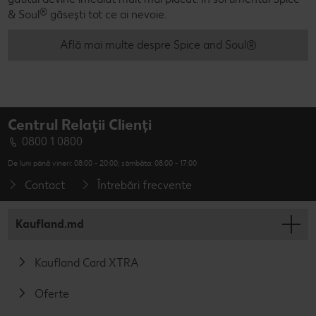
®
& Soul
găsești tot ce ai nevoie.
Află mai multe despre Spice and Soul®
Centrul Relații Clienți
0800 1 0800
De luni până vineri: 08:00 - 20:00; sâmbăta: 08:00 - 17:00
Contact
Întrebări frecvente
Kaufland.md
Kaufland Card XTRA
Oferte