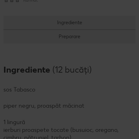
Rafinat
Ingrediente
Preparare
Ingrediente
(12 bucăți)
sos Tabasco
piper negru, proaspăt măcinat
1 lingură
ierburi proaspete tocate (busuioc, oregano,
cimbru, pătrunjel, tarhon)