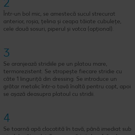
2
Într-un bol mic, se amestecă sucul strecurat
anterior, roșia, țelina și ceapa tăiate cubulețe,
cele două sosuri, piperul și votca (opțional).
3
Se aranjează stridiile pe un platou mare,
termorezistent. Se stropește fiecare stridie cu
câte 1 linguriță din dressing. Se introduce un
grătar metalic într-o tavă înaltă pentru copt, apoi
se așază deasupra platoul cu stridii.
4
Se toarnă apă clocotită în tavă, până imediat sub