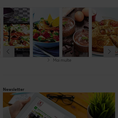
Budincă
Clătite cu
Tocană
Cremă la
italiană de
legume și
italienească
pahar
orez cu salată
mozzarella
de pește
de fructe
Cel mult 60 minute
Cel mult 30 minute
Cel mult 60 minute
Simplu
Cel mult 60 minute
Simplu
Simplu
Simplu
Mai multe
Fără gluten
Newsletter