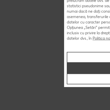
prelucrăm datele dvs. de 
statistici pseudonime sau
numai dacă ne dați consi
asemenea, transferurile d
datelor cu caracter perso
Opțiunea „Setări” permite
inclusiv cu privire la dr
datelor dvs., în
Politica n