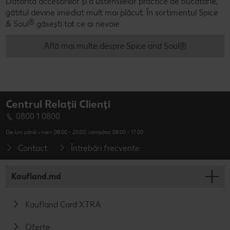
Datorită accesoriilor și a ustensilelor practice de bucătărie,
gătitul devine imediat mult mai plăcut. În sortimentul Spice
®
& Soul
găsești tot ce ai nevoie.
Află mai multe despre Spice and Soul®
Centrul Relații Clienți
0800 1 0800
De luni până vineri: 08:00 - 20:00; sâmbăta: 08:00 - 17:00
Contact
Întrebări frecvente
Kaufland.md
Kaufland Card XTRA
Oferte