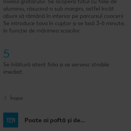
nivelul grătarului. Se acoperă totul cu folie de
aluminiu, răsucind-o sub margini, astfel încât
aburii să rămână în interior pe parcursul coacerii.
Se introduce tava în cuptor și se lasă 3-6 minute,
în funcție de mărimea scoicilor.
5
Se înlătură atent folia și se servesc stridiile
imediat.
Înapoi
Poate ai poftă și de...