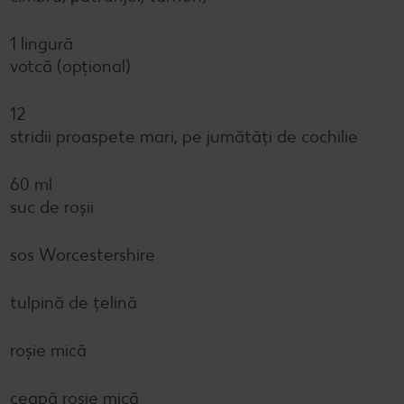
1 lingură
votcă (opțional)
12
stridii proaspete mari, pe jumătăți de cochilie
60 ml
suc de roșii
sos Worcestershire
tulpină de țelină
roșie mică
ceapă roșie mică