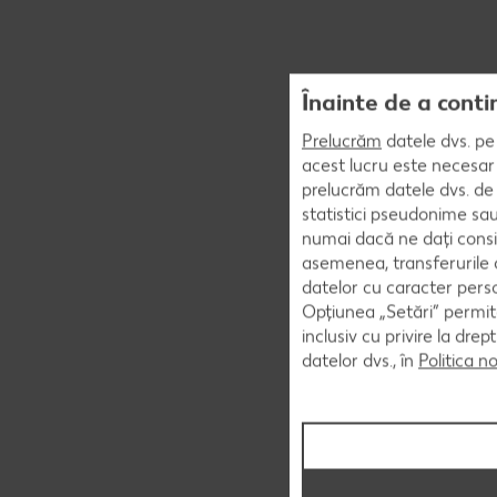
Înainte de a conti
Prelucrăm
datele dvs. pe 
acest lucru este necesar 
prelucrăm datele dvs. de 
statistici pseudonime sau
numai dacă ne dați consi
asemenea, transferurile d
datelor cu caracter perso
Opțiunea „Setări” permite
inclusiv cu privire la dr
datelor dvs., în
Politica n