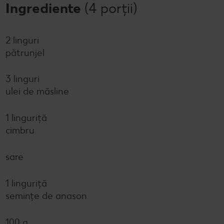
Ingrediente
(4 porții)
2 linguri
pătrunjel
3 linguri
ulei de măsline
1 linguriță
cimbru
sare
1 linguriță
semințe de anason
100 g