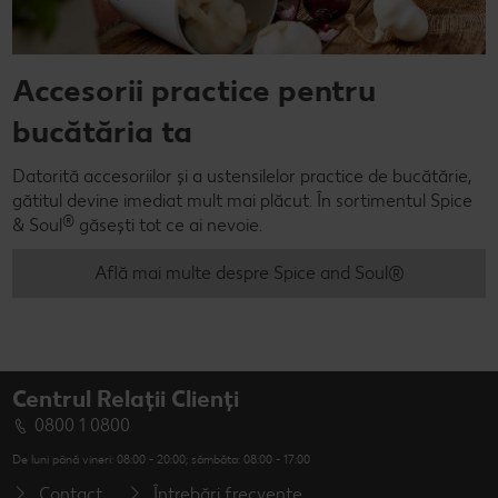
Accesorii practice pentru
bucătăria ta
Datorită accesoriilor și a ustensilelor practice de bucătărie,
gătitul devine imediat mult mai plăcut. În sortimentul Spice
®
& Soul
găsești tot ce ai nevoie.
Află mai multe despre Spice and Soul®
Centrul Relații Clienți
0800 1 0800
De luni până vineri: 08:00 - 20:00; sâmbăta: 08:00 - 17:00
Contact
Întrebări frecvente