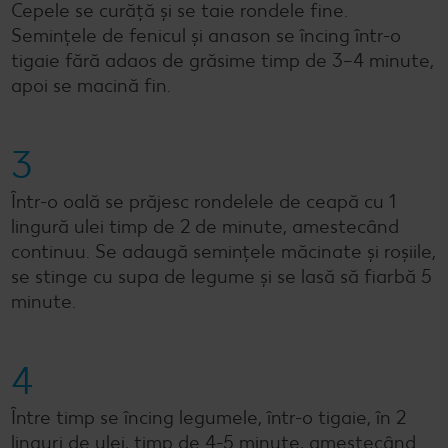
Cepele se curăță și se taie rondele fine.
Semințele de fenicul și anason se încing într-o
tigaie fără adaos de grăsime timp de 3–4 minute,
apoi se macină fin.
3
Într-o oală se prăjesc rondelele de ceapă cu 1
lingură ulei timp de 2 de minute, amestecând
continuu. Se adaugă semințele măcinate și roșiile,
se stinge cu supa de legume și se lasă să fiarbă 5
minute.
4
Între timp se încing legumele, într-o tigaie, în 2
linguri de ulei, timp de 4-5 minute, amestecând