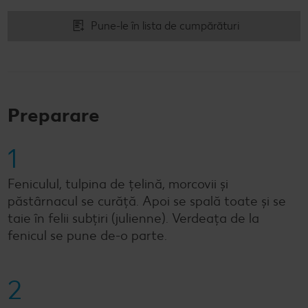
Pune-le în lista de cumpărături
Preparare
1
Feniculul, tulpina de țelină, morcovii și
păstârnacul se curăță. Apoi se spală toate și se
taie în felii subțiri (julienne). Verdeața de la
fenicul se pune de-o parte.
2