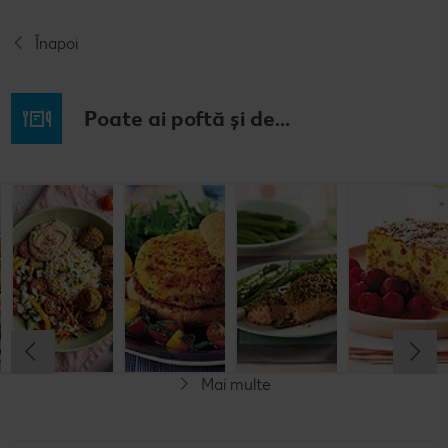
Înapoi
Poate ai poftă și de...
Prăjitură de
Chifteluțe cu
Burgeri din
Somon în
mere
piure de
fasole
crustă de
nemțească
cartofi și
pesto
chives
Cel mult 60 minute
Cel mult 60 minute
Cel mult 60 minute
Simplu
Cel mult 60 minute
Simplu
Simplu
Simplu
Mai multe
Vegetarian