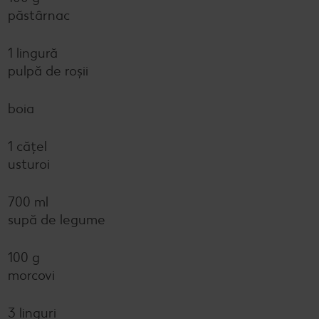
păstârnac
1 lingură
pulpă de roșii
boia
1 cățel
usturoi
700 ml
supă de legume
100 g
morcovi
3 linguri