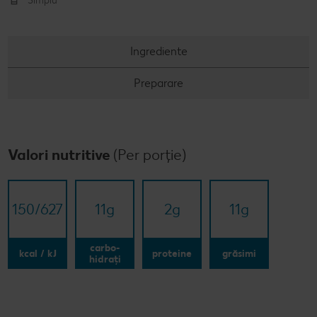
Simplu
Ingrediente
Preparare
Valori nutritive
(Per porție)
150/​627
11
g
2
g
11
g
carbo-
kcal / kJ
proteine
grăsimi
hidrați