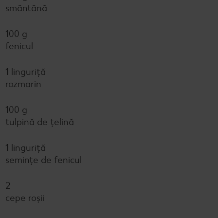
smântână
100 g
fenicul
1 linguriță
rozmarin
100 g
tulpină de țelină
1 linguriță
semințe de fenicul
2
cepe roșii