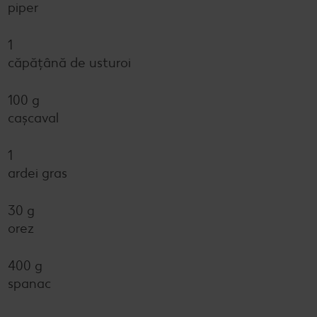
piper
1
căpățână de usturoi
100 g
cașcaval
1
ardei gras
30 g
orez
400 g
spanac