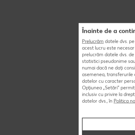
Înainte de a conti
Prelucrăm
datele dvs. pe 
acest lucru este necesar 
prelucrăm datele dvs. de 
statistici pseudonime sau
numai dacă ne dați consi
asemenea, transferurile d
datelor cu caracter perso
Opțiunea „Setări” permite
inclusiv cu privire la dr
datelor dvs., în
Politica n