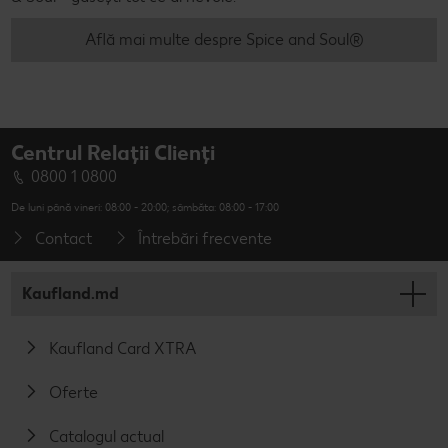
Află mai multe despre Spice and Soul®
Centrul Relații Clienți
0800 1 0800
De luni până vineri: 08:00 - 20:00; sâmbăta: 08:00 - 17:00
Contact
Întrebări frecvente
Kaufland.md
Kaufland Card XTRA
Oferte
Catalogul actual