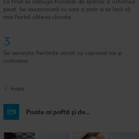
La final se adaugă frunzele de spanac și usturoiul
pisat. Se asezonează cu sare și pirer și se lasă să
mai fiarbă câteva clocote.
3
Se servește fierbinte ornat cu cașcaval ras și
crutoane.
Înapoi
Poate ai poftă și de...
Budincă
Clătite cu
Tocană
Cremă la