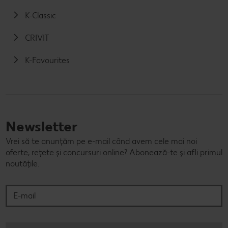
K-Classic
CRIVIT
K-Favourites
Newsletter
Vrei să te anunțăm pe e-mail când avem cele mai noi
oferte, rețete și concursuri online? Abonează-te și afli primul
noutățile.
E-mail