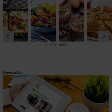
italiană de
legume și
italienească
pahar
orez cu salată
mozzarella
de pește
de fructe
Cel mult 60 minute
Cel mult 30 minute
Cel mult 60 minute
Simplu
Cel mult 60 minute
Simplu
Simplu
Simplu
Mai multe
Fără gluten
Newsletter