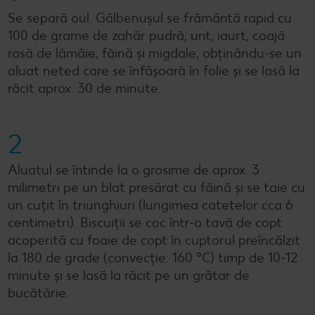
Se separă oul. Gălbenușul se frământă rapid cu
100 de grame de zahăr pudră, unt, iaurt, coajă
rasă de lămâie, făină și migdale, obținându-se un
aluat neted care se înfășoară în folie și se lasă la
răcit aprox. 30 de minute.
2
Aluatul se întinde la o grosime de aprox. 3
milimetri pe un blat presărat cu făină și se taie cu
un cuțit în triunghiuri (lungimea catetelor cca 6
centimetri). Biscuiții se coc într-o tavă de copt
acoperită cu foaie de copt în cuptorul preîncălzit
la 180 de grade (convecție: 160 °C) timp de 10-12
minute și se lasă la răcit pe un grătar de
bucătărie.