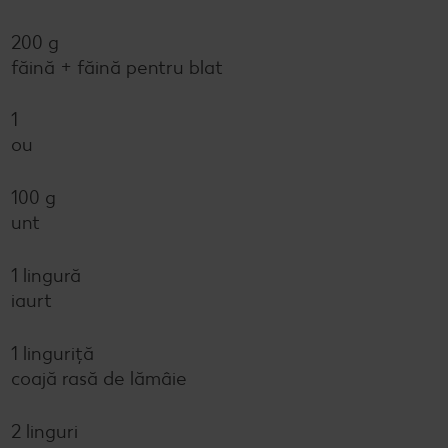
200 g
făină + făină pentru blat
1
ou
100 g
unt
1 lingură
iaurt
1 linguriță
coajă rasă de lămâie
2 linguri