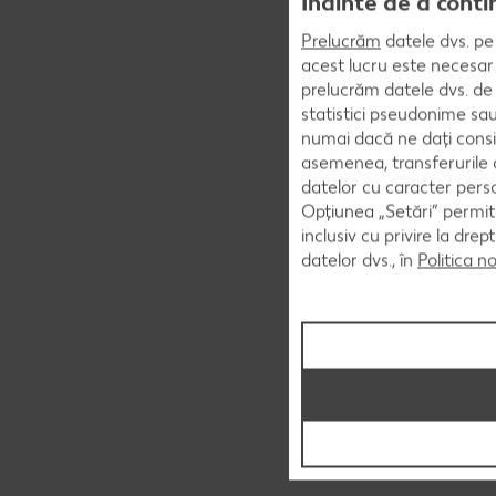
Înainte de a conti
Prelucrăm
datele dvs. pe 
acest lucru este necesar 
prelucrăm datele dvs. de 
statistici pseudonime sau
numai dacă ne dați consi
asemenea, transferurile d
datelor cu caracter perso
Opțiunea „Setări” permite
inclusiv cu privire la dr
datelor dvs., în
Politica n