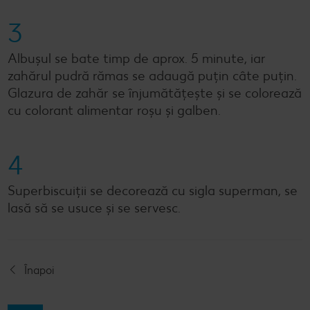
3
Albușul se bate timp de aprox. 5 minute, iar
zahărul pudră rămas se adaugă puțin câte puțin.
Glazura de zahăr se înjumătățește și se colorează
cu colorant alimentar roșu și galben.
4
Superbiscuiții se decorează cu sigla superman, se
lasă să se usuce și se servesc.
Înapoi