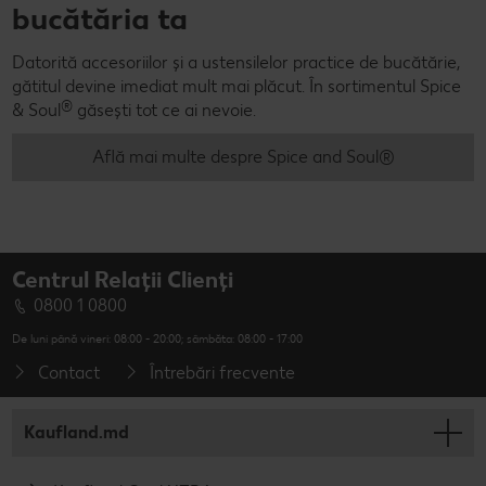
bucătăria ta
Datorită accesoriilor și a ustensilelor practice de bucătărie,
gătitul devine imediat mult mai plăcut. În sortimentul Spice
®
& Soul
găsești tot ce ai nevoie.
Află mai multe despre Spice and Soul®
Centrul Relații Clienți
0800 1 0800
De luni până vineri: 08:00 - 20:00; sâmbăta: 08:00 - 17:00
Contact
Întrebări frecvente
Kaufland.md