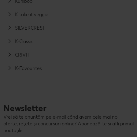
Kuniboo
K-take it veggie
SILVERCREST
K-Classic
CRIVIT
K-Favourites
Newsletter
Vrei să te anunțăm pe e-mail când avem cele mai noi
oferte, rețete și concursuri online? Abonează-te și afli primul
noutățile.
E-mail