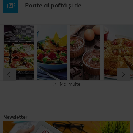
Poate ai poftă și de...
Budincă
Clătite cu
Tocană
Cremă la
italiană de
legume și
italienească
pahar
orez cu salată
mozzarella
de pește
de fructe
Cel mult 60 minute
Cel mult 30 minute
Cel mult 60 minute
Simplu
Cel mult 60 minute
Simplu
Simplu
Simplu
Mai multe
Fără gluten
Newsletter