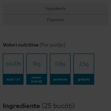
Ingrediente
Preparare
Valori nutritive
(Per porție)
66/​276
10
g
0.8
g
2.5
g
carbo-
kcal / kJ
proteine
grăsimi
hidrați
Ingrediente
(25 bucăți)