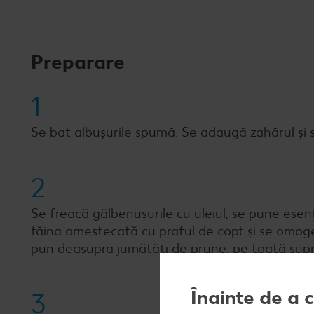
Preparare
1
Se bat albușurile spumă. Se adaugă zahărul și s
2
Se freacă gălbenușurile cu uleiul, se pune esenț
făina amestecată cu praful de copt și se omoge
pun deasupra jumătăți de prune, pe toată supr
Înainte de a 
3