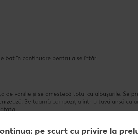
e bat în continuare pentru a se întări.
a de vanilie și se amestecă totul cu albușurile. Se p
nizează. Se toarnă compoziția într-o tavă unsă cu un
afața.
continua: pe scurt cu privire la pre