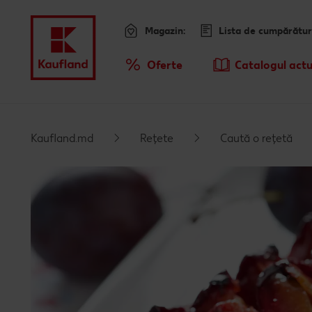
Magazin:
Lista de cumpărătur
Meniu
Oferte
Catalogul actu
Prezentare Generala Oferte
Kaufland.md
Rețete
Caută o rețetă