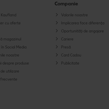
Companie
a Kaufland
Valorile noastre
er cu oferte
Implicarea face diferența
e
Oportunități de angajare
ă magazinul
Cariere
 în Social Media
Presă
nile noastre
Card Cadou
ii despre produse
Publicitate
de utilizare
i frecvente