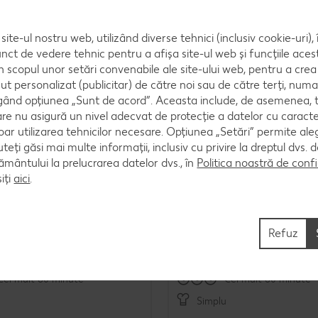
site-ul nostru web, utilizând diverse tehnici (inclusiv cookie-uri)
nct de vedere tehnic pentru a afișa site-ul web și funcțiile acest
în scopul unor setări convenabile ale site-ului web, pentru a cre
ut personalizat (publicitar) de către noi sau de către terți, numa
ând opțiunea „Sunt de acord”. Aceasta include, de asemenea, t
are nu asigură un nivel adecvat de protecție a datelor cu caract
oar utilizarea tehnicilor necesare. Opțiunea „Setări” permite al
uteți găsi mai multe informații, inclusiv cu privire la dreptul dvs.
ântului la prelucrarea datelor dvs., în
Politica noastră de confi
iți
aici
.
in fasole
Somon în crustă de pesto
Refuz
Cel mult 60 minute
Cel mult 60 minute
Simplu