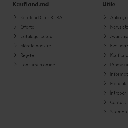
Kaufland.md
Utile
Kaufland Card XTRA
Aplicați
Oferte
Newslett
Catalogul actual
Avantaj
Mărcile noastre
Evalueaz
Rețete
Kaufland
Concursuri online
Promisiu
Informaț
Manuale 
Întrebăr
Contact
Sitemap