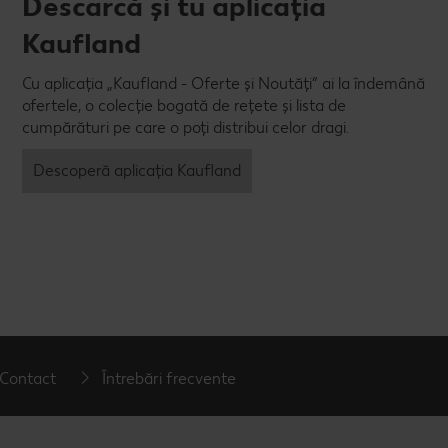
Descarcă și tu aplicația
Kaufland
Cu aplicația „Kaufland - Oferte și Noutăți” ai la îndemână
ofertele, o colecție bogată de rețete și lista de
cumpărături pe care o poți distribui celor dragi.
Descoperă aplicația Kaufland
Contact
Întrebări frecvente