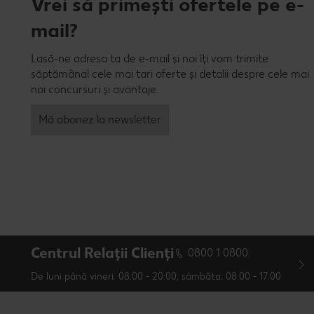
Vrei să primești ofertele pe e-
mail?
Lasă-ne adresa ta de e-mail și noi îți vom trimite
săptămânal cele mai tari oferte și detalii despre cele mai
noi concursuri și avantaje.
Mă abonez la newsletter
Centrul Relații Clienți
0800 1 0800
De luni până vineri: 08:00 - 20:00; sâmbăta: 08:00 - 17:00