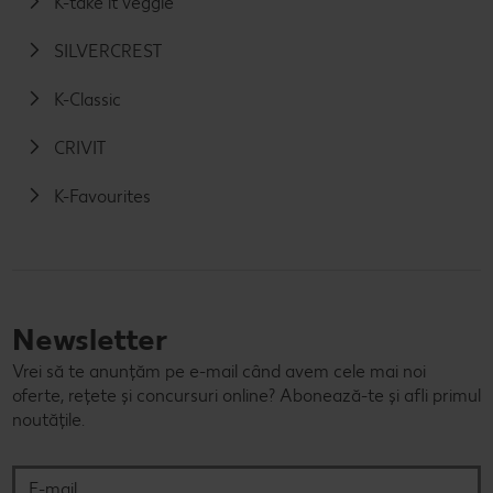
K-take it veggie
SILVERCREST
K-Classic
CRIVIT
K-Favourites
Newsletter
Vrei să te anunțăm pe e-mail când avem cele mai noi
oferte, rețete și concursuri online? Abonează-te și afli primul
noutățile.
E-mail