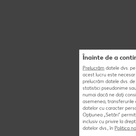
Înainte de a conti
Prelucrăm
datele dvs. pe 
acest lucru este necesar 
prelucrăm datele dvs. de 
statistici pseudonime sau
numai dacă ne dați consi
asemenea, transferurile d
datelor cu caracter perso
Opțiunea „Setări” permite
inclusiv cu privire la dr
datelor dvs., în
Politica n