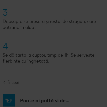
3
Deasupra se presară și restul de struguri, care
pătrund în aluat.
4
Se dă tarta la cuptor, timp de 1h. Se servește
fierbinte cu înghețată.
Înapoi
Poate ai poftă și de...