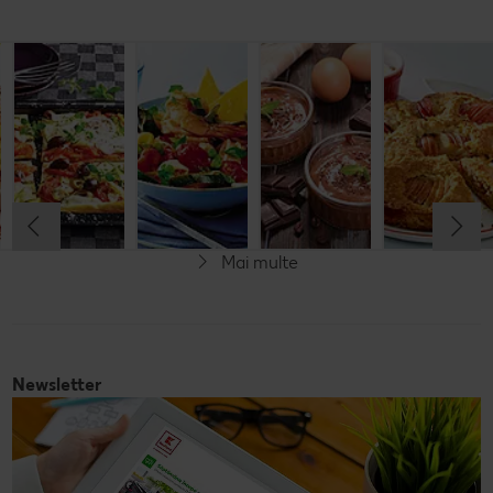
Budincă
Clătite cu
Tocană
Cremă la
italiană de
legume și
italienească
pahar
orez cu salată
mozzarella
de pește
de fructe
Cel mult 60 minute
Cel mult 30 minute
Cel mult 60 minute
Simplu
Cel mult 60 minute
Simplu
Simplu
Simplu
Mai multe
Fără gluten
Newsletter