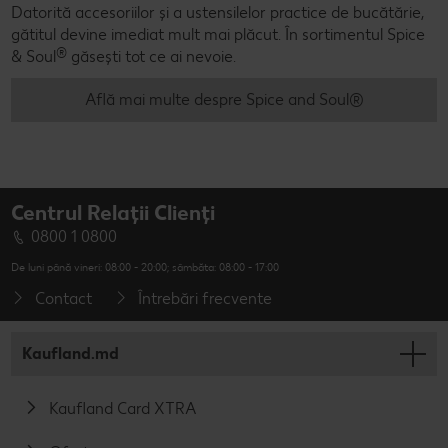
Datorită accesoriilor și a ustensilelor practice de bucătărie,
gătitul devine imediat mult mai plăcut. În sortimentul Spice
®
& Soul
găsești tot ce ai nevoie.
Află mai multe despre Spice and Soul®
Centrul Relații Clienți
0800 1 0800
De luni până vineri: 08:00 - 20:00; sâmbăta: 08:00 - 17:00
Contact
Întrebări frecvente
Kaufland.md
Kaufland Card XTRA