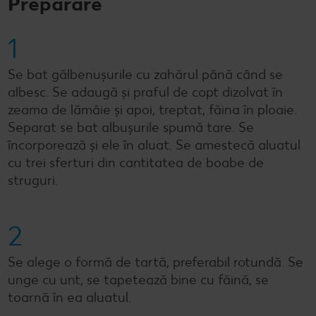
Preparare
1
Se bat gălbenușurile cu zahărul până când se
albesc. Se adaugă și praful de copt dizolvat în
zeama de lămâie și apoi, treptat, făina în ploaie.
Separat se bat albușurile spumă tare. Se
încorporează și ele în aluat. Se amestecă aluatul
cu trei sferturi din cantitatea de boabe de
struguri.
2
Se alege o formă de tartă, preferabil rotundă. Se
unge cu unt, se tapetează bine cu făină, se
toarnă în ea aluatul.