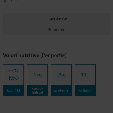
Simplu
Ingrediente
Preparare
Valori nutritive
(Per porție)
467/​
47
g
28
g
14
g
1953
carbo-
kcal / kJ
proteine
grăsimi
hidrați