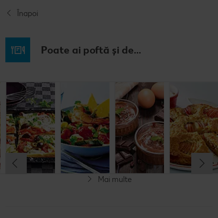
Înapoi
Poate ai poftă și de...
Budincă
Clătite cu
Tocană
Cremă la
italiană de
legume și
italienească
pahar
orez cu salată
mozzarella
de pește
de fructe
Cel mult 60 minute
Cel mult 30 minute
Cel mult 60 minute
Simplu
Cel mult 60 minute
Simplu
Simplu
Simplu
Mai multe
Fără gluten