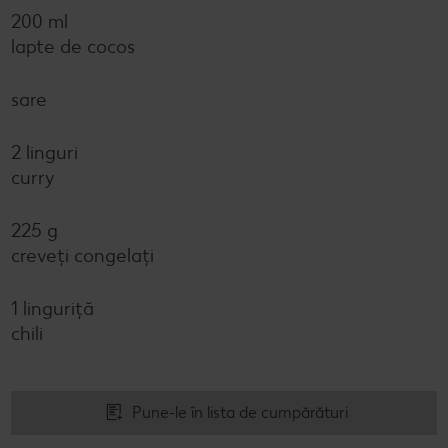
200 ml
lapte de cocos
sare
2 linguri
curry
225 g
creveți congelați
1 linguriță
chili
Pune-le în lista de cumpărături