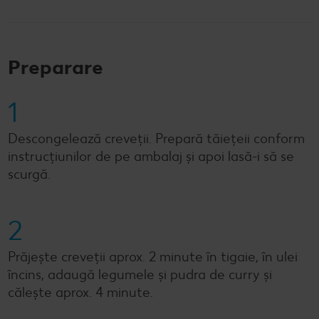
Preparare
1
Descongelează creveții. Prepară tăiețeii conform
instrucțiunilor de pe ambalaj și apoi lasă-i să se
scurgă.
2
Prăjește creveții aprox. 2 minute în tigaie, în ulei
încins, adaugă legumele și pudra de curry și
călește aprox. 4 minute.