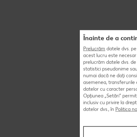
Înainte de a conti
Prelucrăm
datele dvs. pe 
acest lucru este necesar 
prelucrăm datele dvs. de 
statistici pseudonime sau
numai dacă ne dați consi
asemenea, transferurile d
datelor cu caracter perso
Opțiunea „Setări” permite
inclusiv cu privire la dr
datelor dvs., în
Politica n