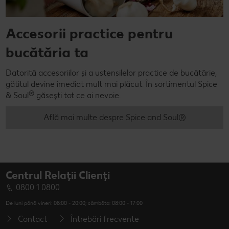
Accesorii practice pentru
bucătăria ta
Datorită accesoriilor și a ustensilelor practice de bucătărie,
gătitul devine imediat mult mai plăcut. În sortimentul Spice
®
& Soul
găsești tot ce ai nevoie.
Află mai multe despre Spice and Soul®
Centrul Relații Clienți
0800 1 0800
De luni până vineri: 08:00 - 20:00; sâmbăta: 08:00 - 17:00
Contact
Întrebări frecvente