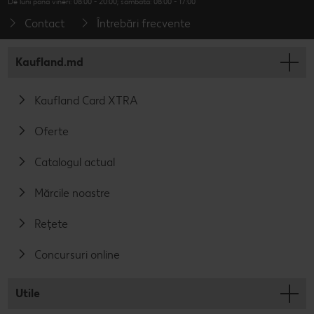
De luni până vineri: 08:00 - 20:00; sâmbăta: 08:00 - 17:00
Contact
Întrebări frecvente
Kaufland.md
Kaufland Card XTRA
Oferte
Catalogul actual
Mărcile noastre
Rețete
Concursuri online
Utile