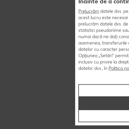
Înainte de a conti
Prelucrăm
datele dvs. pe 
acest lucru este necesar 
prelucrăm datele dvs. de 
statistici pseudonime sau
numai dacă ne dați consi
asemenea, transferurile d
datelor cu caracter perso
Opțiunea „Setări” permite
inclusiv cu privire la dr
datelor dvs., în
Politica n