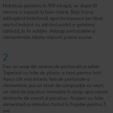
Hidratezi gelatina în 100 ml apă, iar după 10
minute o topești la bain-marie. Bați frișca,
adăugând întăritorul, apoi încorporezi pe rând
iaurtul îndulcit cu zahărul pudră și gelatina
călduță, în fir subțire. Adaugi portocalele și
clementinele tăiate mărunt și bine scurse.
2
Faci un sirop din zeama de portocală și zahăr.
Tapetezi cu folie de plastic o tavă pentru tort.
Așezi cât mai estetic felii de portocale și
clementine, pui un strat de compoziție cu iaurt,
un rând de pișcoturi înmuiate în sirop, apoi repeți
straturile de cremă și pișcoturi. Acoperi cu folie
alimentară și introduci tortul în frigider pentru 3
ore.