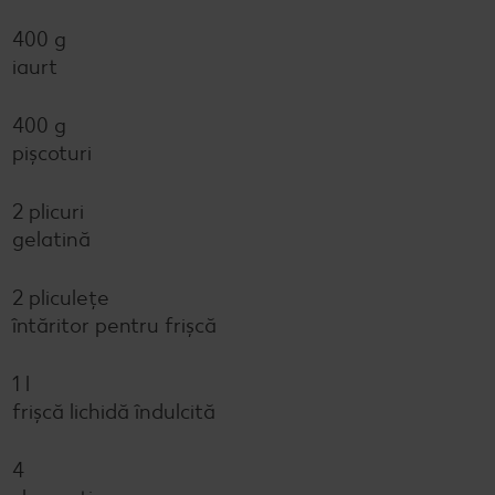
400 g
iaurt
400 g
pișcoturi
2 plicuri
gelatină
2 pliculețe
întăritor pentru frișcă
1 l
frișcă lichidă îndulcită
4