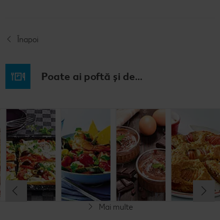
Înapoi
Poate ai poftă și de...
Budincă
Clătite cu
Tocană
Cremă la
italiană de
legume și
italienească
pahar
orez cu salată
mozzarella
de pește
de fructe
Cel mult 60 minute
Cel mult 30 minute
Cel mult 60 minute
Simplu
Cel mult 60 minute
Simplu
Simplu
Simplu
Mai multe
Fără gluten