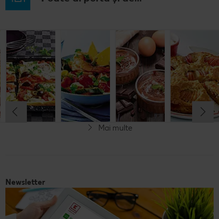
Budincă
Clătite cu
Tocană
Cremă la
italiană de
legume și
italienească
pahar
orez cu salată
mozzarella
de pește
de fructe
Cel mult 60 minute
Cel mult 30 minute
Cel mult 60 minute
Simplu
Cel mult 60 minute
Simplu
Simplu
Simplu
Mai multe
Fără gluten
Newsletter