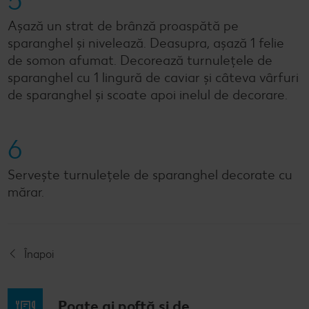
5
Așază un strat de brânză proaspătă pe
sparanghel și nivelează. Deasupra, așază 1 felie
de somon afumat. Decorează turnulețele de
sparanghel cu 1 lingură de caviar și câteva vârfuri
de sparanghel și scoate apoi inelul de decorare.
6
Servește turnulețele de sparanghel decorate cu
mărar.
Înapoi
Poate ai poftă și de...