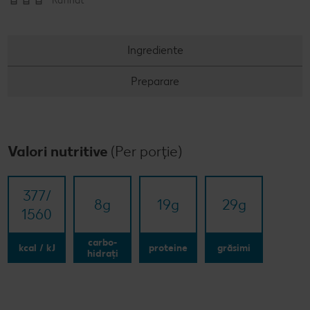
Rafinat
Ingrediente
Preparare
Valori nutritive
(Per porție)
377/​
8
g
19
g
29
g
1560
carbo-
kcal / kJ
proteine
grăsimi
hidrați