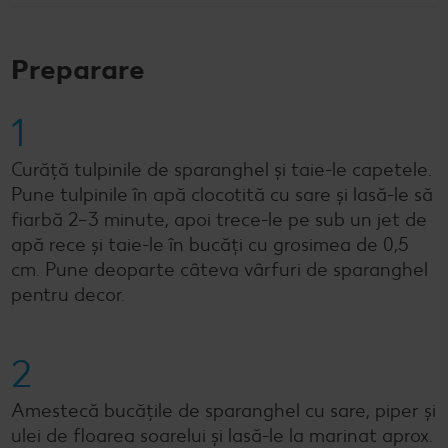
Preparare
1
Curăță tulpinile de sparanghel și taie-le capetele.
Pune tulpinile în apă clocotită cu sare și lasă-le să
fiarbă 2–3 minute, apoi trece-le pe sub un jet de
apă rece și taie-le în bucăți cu grosimea de 0,5
cm. Pune deoparte câteva vârfuri de sparanghel
pentru decor.
2
Amestecă bucățile de sparanghel cu sare, piper și
ulei de floarea soarelui și lasă-le la marinat aprox.