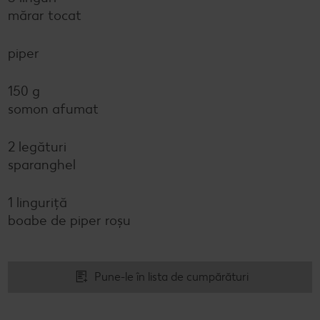
mărar tocat
piper
150 g
somon afumat
2 legături
sparanghel
1 linguriță
boabe de piper roșu
Pune-le în lista de cumpărături