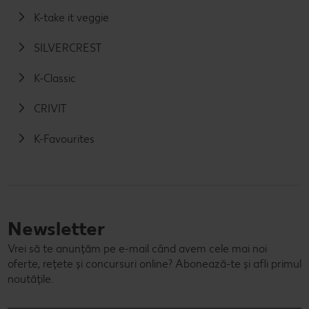
K-take it veggie
SILVERCREST
K-Classic
CRIVIT
K-Favourites
Newsletter
Vrei să te anunțăm pe e-mail când avem cele mai noi
oferte, rețete și concursuri online? Abonează-te și afli primul
noutățile.
E-mail