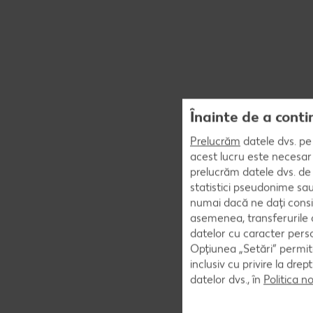
Înainte de a conti
Prelucrăm
datele dvs. pe 
acest lucru este necesar 
prelucrăm datele dvs. de 
statistici pseudonime sau
numai dacă ne dați consi
asemenea, transferurile d
datelor cu caracter perso
Opțiunea „Setări” permite
inclusiv cu privire la dr
datelor dvs., în
Politica n