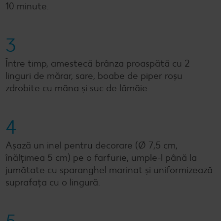
10 minute.
3
Între timp, amestecă brânza proaspătă cu 2
linguri de mărar, sare, boabe de piper roșu
zdrobite cu mâna și suc de lămâie.
4
Așază un inel pentru decorare (Ø 7,5 cm,
înălțimea 5 cm) pe o farfurie, umple-l până la
jumătate cu sparanghel marinat și uniformizează
suprafața cu o lingură.