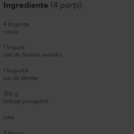
Ingrediente
(4 porții)
4 lingurițe
caviar
1 lingură
ulei de floarea soarelui
1 linguriță
suc de lămâie
300 g
brânză proaspătă
sare
3 linguri