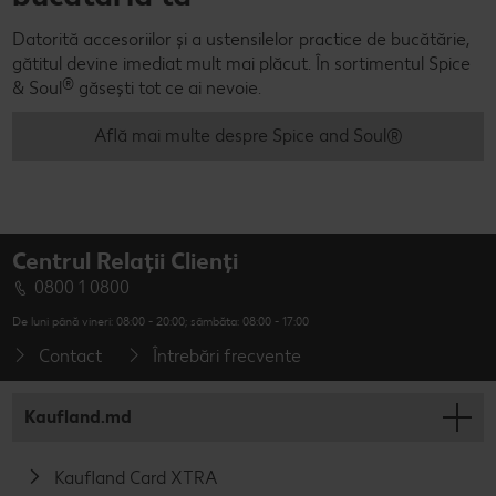
Datorită accesoriilor și a ustensilelor practice de bucătărie,
gătitul devine imediat mult mai plăcut. În sortimentul Spice
®
& Soul
găsești tot ce ai nevoie.
Află mai multe despre Spice and Soul®
Centrul Relații Clienți
0800 1 0800
De luni până vineri: 08:00 - 20:00; sâmbăta: 08:00 - 17:00
Contact
Întrebări frecvente
Kaufland.md
Kaufland Card XTRA