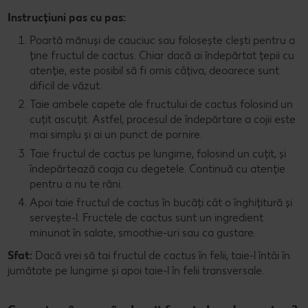
Instrucțiuni pas cu pas:
Poartă mănuși de cauciuc sau folosește clești pentru a
ține fructul de cactus. Chiar dacă ai îndepărtat țepii cu
atenție, este posibil să fi omis câțiva, deoarece sunt
dificil de văzut.
Taie ambele capete ale fructului de cactus folosind un
cuțit ascuțit. Astfel, procesul de îndepărtare a cojii este
mai simplu și ai un punct de pornire.
Taie fructul de cactus pe lungime, folosind un cuțit, și
îndepărtează coaja cu degetele. Continuă cu atenție
pentru a nu te răni.
Apoi taie fructul de cactus în bucăți cât o înghițitură și
servește-l. Fructele de cactus sunt un ingredient
minunat în salate, smoothie-uri sau ca gustare.
Sfat:
Dacă vrei să tai fructul de cactus în felii, taie-l întâi în
jumătate pe lungime și apoi taie-l în felii transversale.