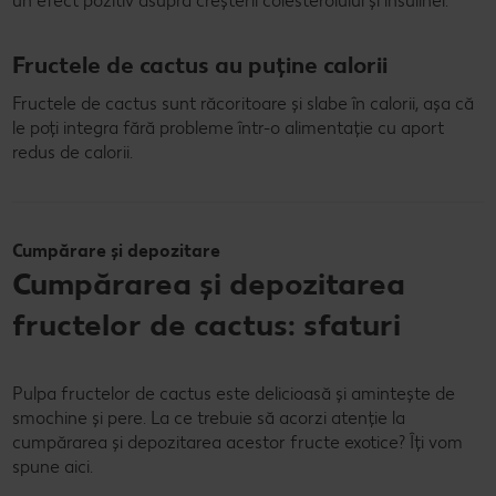
un efect pozitiv asupra creșterii colesterolului și insulinei.
Fructele de cactus au puține calorii
Fructele de cactus sunt răcoritoare și slabe în calorii, așa că
le poți integra fără probleme într-o alimentație cu aport
redus de calorii.
Cumpărare și depozitare
Cumpărarea și depozitarea
fructelor de cactus: sfaturi
Pulpa fructelor de cactus este delicioasă și amintește de
smochine și pere. La ce trebuie să acorzi atenție la
cumpărarea și depozitarea acestor fructe exotice? Îți vom
spune aici.