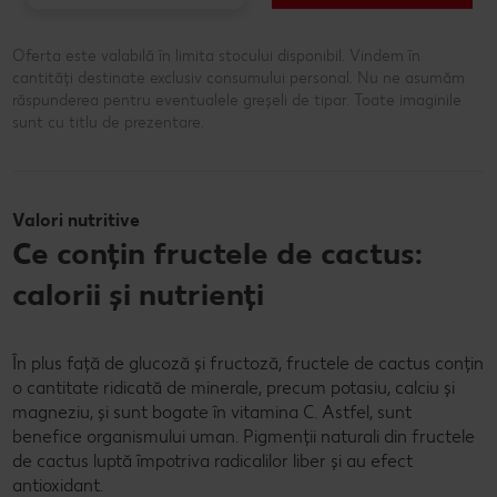
Oferta este valabilă în limita stocului disponibil. Vindem în
cantități destinate exclusiv consumului personal. Nu ne asumăm
răspunderea pentru eventualele greșeli de tipar. Toate imaginile
sunt cu titlu de prezentare.
Valori nutritive
Ce conțin fructele de cactus:
calorii și nutrienți
În plus față de glucoză și fructoză, fructele de cactus conțin
o cantitate ridicată de minerale, precum potasiu, calciu și
magneziu, și sunt bogate în vitamina C. Astfel, sunt
benefice organismului uman. Pigmenții naturali din fructele
de cactus luptă împotriva radicalilor liber și au efect
antioxidant.