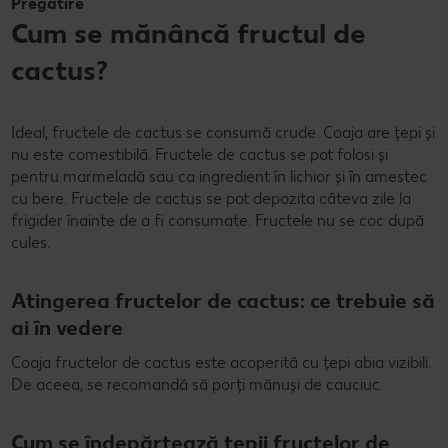
Pregătire
Cum se mănâncă fructul de
cactus?
Ideal, fructele de cactus se consumă crude. Coaja are țepi și
nu este comestibilă. Fructele de cactus se pot folosi și
pentru marmeladă sau ca ingredient în lichior și în amestec
cu bere. Fructele de cactus se pot depozita câteva zile la
frigider înainte de a fi consumate. Fructele nu se coc după
cules.
Atingerea fructelor de cactus: ce trebuie să
ai în vedere
Coaja fructelor de cactus este acoperită cu țepi abia vizibili.
De aceea, se recomandă să porți mănuși de cauciuc.
Cum se îndepărtează țepii fructelor de