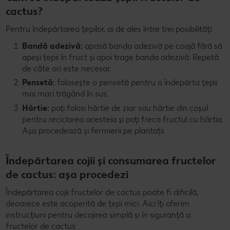
cactus?
Pentru îndepărtarea țepilor, ai de ales între trei posibilități:
Bandă adezivă:
apasă banda adezivă pe coajă fără să
apeși țepii în fruct și apoi trage banda adezivă. Repetă
de câte ori este necesar.
Pensetă:
folosește o pensetă pentru a îndepărta țepii
mai mari trăgând în sus.
Hârtie:
poți folosi hârtie de ziar sau hârtie din coșul
pentru reciclarea acesteia și poți freca fructul cu hârtia.
Așa procedează și fermierii pe plantații.
Îndepărtarea cojii și consumarea fructelor
de cactus: așa procedezi
Îndepărtarea cojii fructelor de cactus poate fi dificilă,
deoarece este acoperită de țepi mici. Aici îți oferim
instrucțiuni pentru decojirea simplă și în siguranță a
fructelor de cactus: