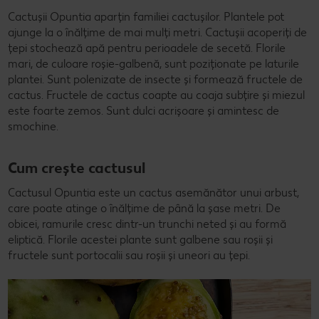
Cactușii Opuntia aparțin familiei cactușilor. Plantele pot
ajunge la o înălțime de mai mulți metri. Cactușii acoperiți de
țepi stochează apă pentru perioadele de secetă. Florile
mari, de culoare roșie-galbenă, sunt poziționate pe laturile
plantei. Sunt polenizate de insecte și formează fructele de
cactus. Fructele de cactus coapte au coaja subțire și miezul
este foarte zemos. Sunt dulci acrișoare și amintesc de
smochine.
Cum crește cactusul
Cactusul Opuntia este un cactus asemănător unui arbust,
care poate atinge o înălțime de până la șase metri. De
obicei, ramurile cresc dintr-un trunchi neted și au formă
eliptică. Florile acestei plante sunt galbene sau roșii și
fructele sunt portocalii sau roșii și uneori au țepi.