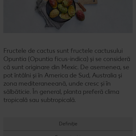
Semințele de pepene verde
Dicționar de alimente
Rețete de mic dejun vegan
Sustenabilitate
Bucuria de a găti
Băuturi
Valorile noastre
Rețete de prăjituri
Fresh
Timp liber
Mărcile noastre
Fii responsabil
Fructele de cactus sunt fructele cactusului
Concursuri
Opuntia (Opuntia ficus-indica) și se consideră
Marcă proprie Kaufland - și calitate și preț mic
că sunt originare din Mexic. De asemenea, se
pot întâlni și în America de Sud, Australia și
zona mediteraneeană, unde cresc și în
sălbăticie. În general, planta preferă clima
tropicală sau subtropicală.
Definiție