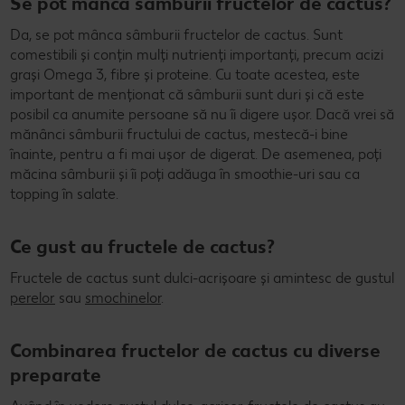
Se pot mânca sâmburii fructelor de cactus?
Da, se pot mânca sâmburii fructelor de cactus. Sunt
comestibili și conțin mulți nutrienți importanți, precum acizi
grași Omega 3, fibre și proteine. Cu toate acestea, este
important de menționat că sâmburii sunt duri și că este
posibil ca anumite persoane să nu îi digere ușor. Dacă vrei să
mănânci sâmburii fructului de cactus, mestecă-i bine
înainte, pentru a fi mai ușor de digerat. De asemenea, poți
măcina sâmburii și îi poți adăuga în smoothie-uri sau ca
topping în salate.
Ce gust au fructele de cactus?
Fructele de cactus sunt dulci-acrișoare și amintesc de gustul
perelor
sau
smochinelor
.
Combinarea fructelor de cactus cu diverse
preparate