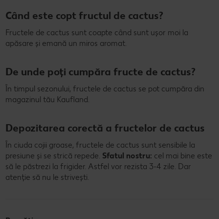
Când este copt fructul de cactus?
Fructele de cactus sunt coapte când sunt ușor moi la
apăsare și emană un miros aromat.
De unde poți cumpăra fructe de cactus?
În timpul sezonului, fructele de cactus se pot cumpăra din
magazinul tău Kaufland.
Depozitarea corectă a fructelor de cactus
În ciuda cojii groase, fructele de cactus sunt sensibile la
presiune și se strică repede.
Sfatul nostru:
cel mai bine este
să le păstrezi la frigider. Astfel vor rezista 3-4 zile. Dar
atenție să nu le strivești.