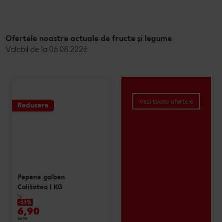
Ofertele noastre actuale de fructe și legume
Valabil de la 06.08.2026
Vezi toate ofertele
Reducere
Pepene galben
Calitatea I KG
kg
-53%
6,90
14,90