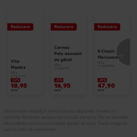
Reducere
Reducere
Reducere
Carmez
K-Classic
Pate deosebit
Merişoare
de găină
Vita
200 g
200 g
(=1 kg 239.50)
Mazăre
(=1 kg 84.75)
690 g
(=1 kg 27.47)
-32%
-25%
-20%
18,95
16,95
47,90
27,90
22,90
59,90
Oferta este valabilă în limita stocului disponibil. Vindem în
cantități destinate exclusiv consumului personal. Nu ne asumăm
răspunderea pentru eventualele greșeli de tipar. Toate imaginile
sunt cu titlu de prezentare.