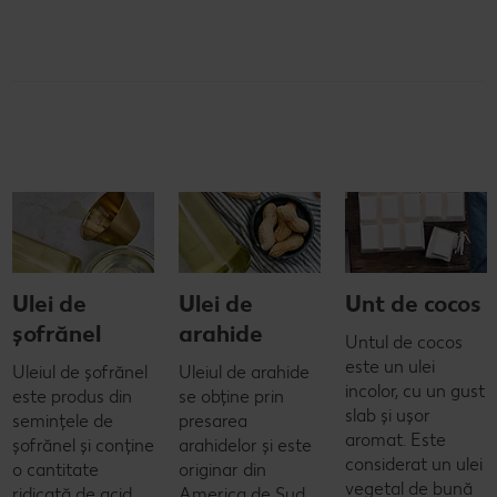
Ulei de
Ulei de
Unt de cocos
șofrănel
arahide
Untul de cocos
este un ulei
Uleiul de șofrănel
Uleiul de arahide
incolor, cu un gust
este produs din
se obține prin
slab și ușor
semințele de
presarea
aromat. Este
șofrănel și conține
arahidelor și este
considerat un ulei
o cantitate
originar din
vegetal de bună
ridicată de acid
America de Sud.