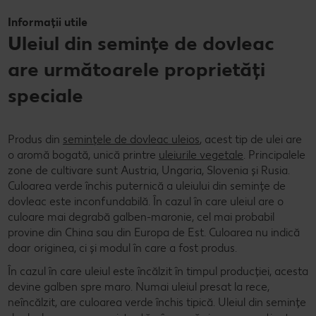
Informații utile
Uleiul din semințe de dovleac
are următoarele proprietăți
speciale
Produs din
semințele de dovleac uleios
, acest tip de ulei are
o aromă bogată, unică printre
uleiurile vegetale
. Principalele
zone de cultivare sunt Austria, Ungaria, Slovenia și Rusia.
Culoarea verde închis puternică a uleiului din semințe de
dovleac este inconfundabilă. În cazul în care uleiul are o
culoare mai degrabă galben-maronie, cel mai probabil
provine din China sau din Europa de Est. Culoarea nu indică
doar originea, ci și modul în care a fost produs.
În cazul în care uleiul este încălzit în timpul producției, acesta
devine galben spre maro. Numai uleiul presat la rece,
neîncălzit, are culoarea verde închis tipică. Uleiul din semințe