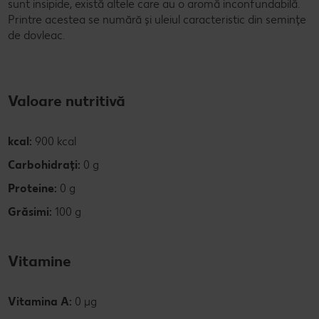
sunt insipide, există altele care au o aromă inconfundabilă.
Printre acestea se numără și uleiul caracteristic din semințe
de dovleac.
Valoare nutritivă
kcal:
900 kcal
Carbohidrați:
0 g
Proteine:
0 g
Grăsimi:
100 g
Vitamine
Vitamina A:
0 µg