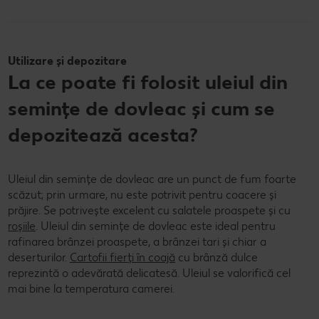
Utilizare și depozitare
La ce poate fi folosit uleiul din
semințe de dovleac și cum se
depozitează acesta?
Uleiul din semințe de dovleac are un punct de fum foarte
scăzut; prin urmare, nu este potrivit pentru coacere și
prăjire. Se potrivește excelent cu salatele proaspete și cu
roșiile
. Uleiul din semințe de dovleac este ideal pentru
rafinarea brânzei proaspete, a brânzei tari și chiar a
deserturilor.
Cartofii fierți în coajă
cu brânză dulce
reprezintă o adevărată delicatesă. Uleiul se valorifică cel
mai bine la temperatura camerei.