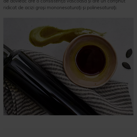
de dovleac are o consistență vâscoasă și are un conținut
ridicat de acizi grași mononesaturați și polinesaturați.