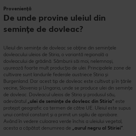
Proveniență
De unde provine uleiul din
semințe de dovleac?
Uleiul din semințe de dovleac se obține din semințele
dovleacului uleios de Stiria, o variantă regională a
dovleacului de grădină. Sâmburii săi moi, nelemnoși,
ușurează foarte mult producția de ulei. Principalele zone de
cultivare sunt landurile federale austriece Stiria și
Burgenland. Dar acest tip de dovleac este cultivat și în țările
vecine, Slovenia și Ungaria, unde se produce ulei din semințe
de dovleac. Dovleacul uleios de Stiria și produsul său,
adevăratul
„ulei de semințe de dovleac din Stiria”
este
protejat geografic ca termen de către UE. Uleiul este supus
unui control constant și a primit un sigiliu de aprobare.
Având în vedere culoarea verde închis a uleiului vegetal,
acesta a căpătat denumirea de
„aurul negru al Stiriei”
.