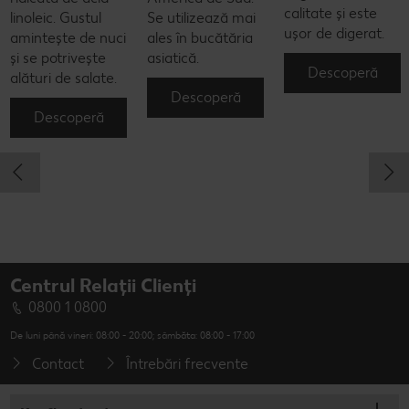
calitate și este
linoleic. Gustul
Se utilizează mai
ușor de digerat.
amintește de nuci
ales în bucătăria
și se potrivește
asiatică.
Descoperă
alături de salate.
Descoperă
Descoperă
Centrul Relații Clienți
0800 1 0800
De luni până vineri: 08:00 - 20:00; sâmbăta: 08:00 - 17:00
Contact
Întrebări frecvente