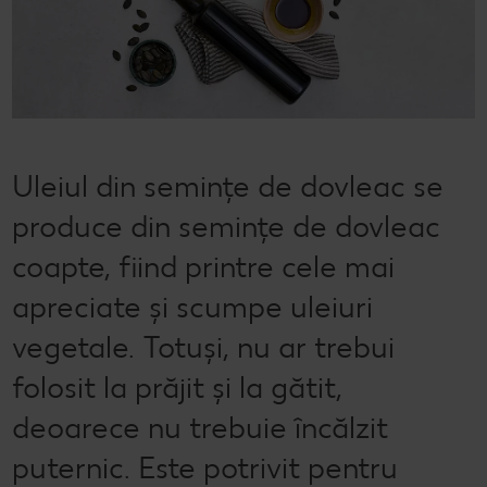
Semințele de pepene verde
Dicționar de alimente
Rețete de mic dejun vegan
Sustenabilitate
Bucuria de a găti
Băuturi
Valorile noastre
Rețete de prăjituri
Fresh
Timp liber
Mărcile noastre
Fii responsabil
Uleiul din semințe de dovleac se
Concursuri
produce din semințe de dovleac
Marcă proprie Kaufland - și calitate și preț mic
coapte, fiind printre cele mai
apreciate și scumpe uleiuri
vegetale. Totuși, nu ar trebui
folosit la prăjit și la gătit,
deoarece nu trebuie încălzit
puternic. Este potrivit pentru