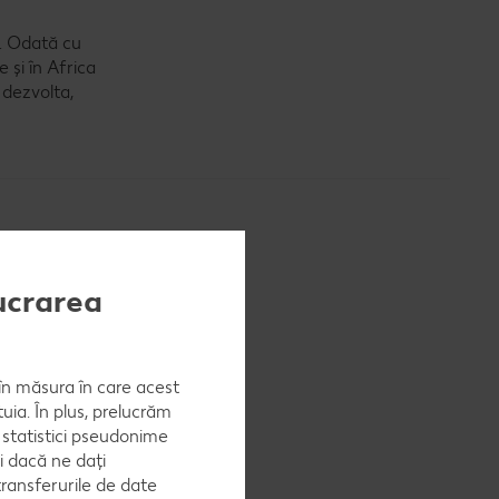
. Odată cu
 și în Africa
 dezvolta,
lucrarea
 vară. Cu
 mare parte
, în măsura în care acest
uia. În plus, prelucrăm
a statistici pseudonime
i dacă ne dați
ransferurile de date