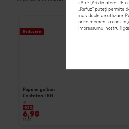
către țări din afara UE c
„Refuz” puteți permite d
individuale de utilizare. P
orice moment a consimțăm
Impressumul nostru îl găs
Reducere
Pepene galben
Calitatea I KG
kg
-53%
6,90
14,90