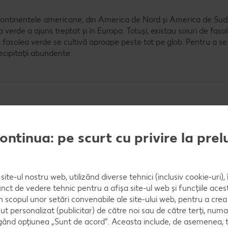
continentele americane, din America de Nord și America de Sud
rde a ajuns treptat și în Europa. Totuși, existau soiuri de fasole
, fasolea verde se cultivă aproape peste tot pe glob. Pentru a se
cipitații abundente.
?
continua: pe scurt cu privire la pre
 în toamnă și, prin urmare, se consideră a fi o legumă clasică de
sezonului de recoltare, de exemplu, la secțiunea de congelate; o
site-ul nostru web, utilizând diverse tehnici (inclusiv cookie-uri)
ecoltare.
nct de vedere tehnic pentru a afișa site-ul web și funcțiile acest
în scopul unor setări convenabile ale site-ului web, pentru a cre
ut personalizat (publicitar) de către noi sau de către terți, numa
ând opțiunea „Sunt de acord”. Aceasta include, de asemenea, t