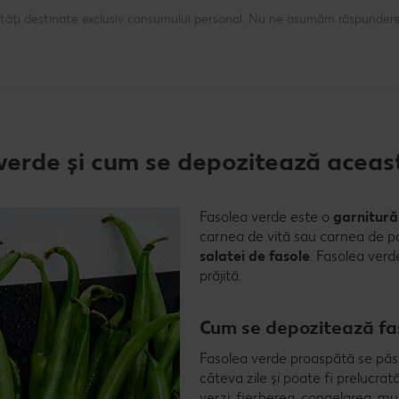
ntități destinate exclusiv consumului personal. Nu ne asumăm răspundere
a verde și cum se depozitează aceas
Fasolea verde este o
garnitură
carnea de vită sau carnea de p
salatei de fasole
. Fasolea verd
prăjită.
Cum se depozitează fa
Fasolea verde proaspătă se păst
câteva zile și poate fi prelucrat
verzi: fierberea, congelarea, mu