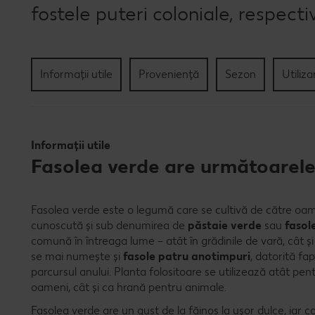
fostele puteri coloniale, respecti
Informații utile
Proveniență
Sezon
Utiliza
Informații utile
Fasolea verde are următoarele
Fasolea verde este o legumă care se cultivă de către oame
cunoscută și sub denumirea de
păstaie verde
sau
fasol
comună în întreaga lume – atât în grădinile de vară, cât și 
se mai numește și
fasole patru anotimpuri
, datorită fap
parcursul anului. Planta folositoare se utilizează atât p
oameni, cât și ca hrană pentru animale.
Fasolea verde are un gust de la făinos la ușor dulce, iar 