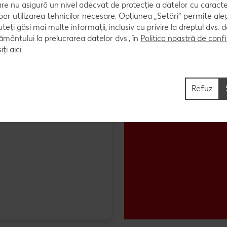
are nu asigură un nivel adecvat de protecție a datelor cu caract
oar utilizarea tehnicilor necesare. Opțiunea „Setări” permite al
uteți găsi mai multe informații, inclusiv cu privire la dreptul dvs.
ântului la prelucrarea datelor dvs., în
Politica noastră de confi
iți
aici
.
Refuz