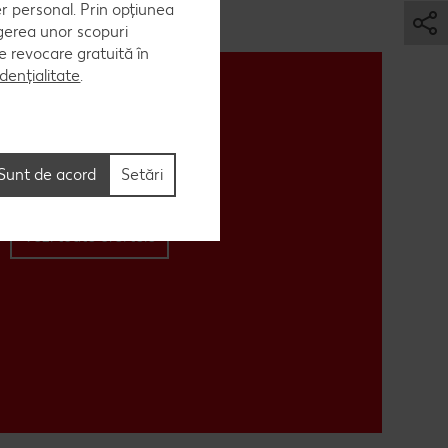
er personal. Prin opțiunea
egerea unor scopuri
 de revocare gratuită în
dențialitate
.
Sunt de acord
Setări
Vezi toate ofertele