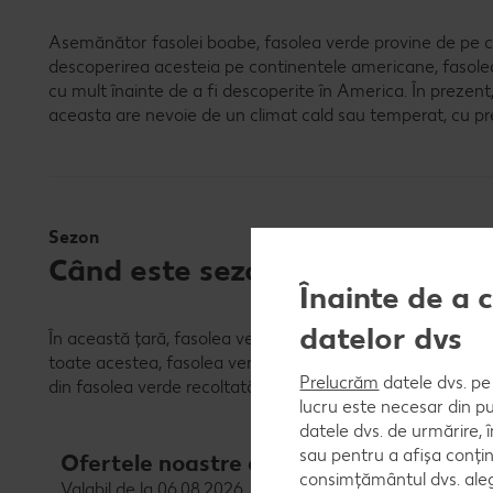
Asemănător fasolei boabe, fasolea verde provine de pe 
descoperirea acesteia pe continentele americane, fasolea ve
cu mult înainte de a fi descoperite în America. În prezent
aceasta are nevoie de un climat cald sau temperat, cu pre
Sezon
Când este sezonul fasolei verzi
Înainte de a 
datelor dvs
În această țară, fasolea verde se recoltează din iulie până
toate acestea, fasolea verde este disponibilă și în afara 
Prelucrăm
datele dvs. pe 
din fasolea verde recoltată se congelează imediat după r
lucru este necesar din pu
datele dvs. de urmărire, 
sau pentru a afișa conțin
Ofertele noastre de legume proaspete
consimțământul dvs. aleg
Valabil de la 06.08.2026