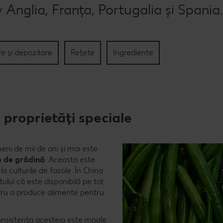
v Anglia, Franța, Portugalia și Spania
re și depozitare
Rețete
Ingrediente
 proprietăți speciale
ni de mii de ani și mai este
e de grădină
. Aceasta este
la culturile de fasole. În China
tului că este disponibilă pe tot
entru a produce alimente pentru
consistența acesteia este moale.