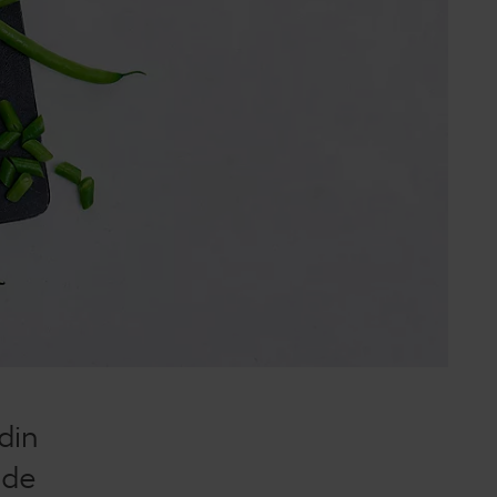
din
 de