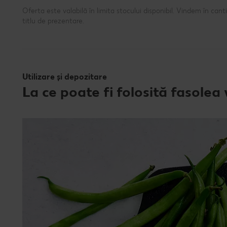
Oferta este valabilă în limita stocului disponibil. Vindem în ca
titlu de prezentare.
Utilizare și depozitare
La ce poate fi folosită fasole