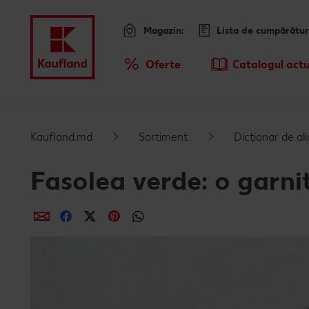
Magazin:
Lista de cumpărătur
Meniu
Oferte
Catalogul actu
Prezentare Generala Oferte
Kaufland.md
Sortiment
Dicționar de a
Fasolea verde: o garn
Distribuie
Distribuie
Distribuie
Distribuie
Distribuie