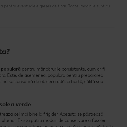
a pentru eventualele greșeli de tipar. Toate imaginile sunt cu
ta?
 populară
pentru mâncărurile consistente, cum ar fi
orc. Este, de asemenea, populară pentru prepararea
e nu se consumă de obicei crudă, ci fiartă, călită sau
solea verde
rează cel mai bine la frigider. Aceasta se păstrează
ă ulterior. Există patru moduri de conservare a fasolei
rarea și uscarea. Fasolea verde uscată se poate păstra în