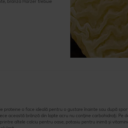
ente, brânza Harzer trebuie
 proteine o face ideală pentru o gustare înainte sau după sport
ece această brânză din lapte acru nu conține carbohidrați. Pe 
intre altele calciu pentru oase, potasiu pentru inimă și vitamin