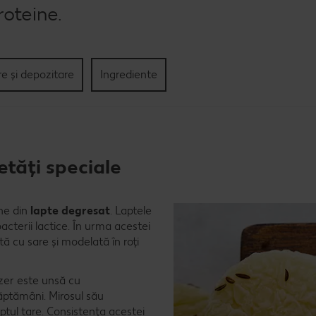
roteine.
re și depozitare
Ingrediente
tăți speciale
ne din
lapte degresat
. Laptele
terii lactice. În urma acestei
ă cu sare și modelată în roți
zer este unsă cu
ăptămâni. Mirosul său
eptul tare. Consistența acestei