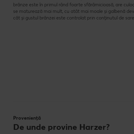
brânze este în primul rând foarte sfărâmicioasă, are culoa
se maturează mai mult, cu atât mai moale și galbenă dev
cât și gustul brânzei este controlat prin conținutul de sare
Proveniență
De unde provine Harzer?