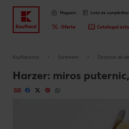
Magazin:
Lista de cumpărătur
Meniu
Oferte
Catalogul actu
Prezentare Generala Oferte
Kaufland.md
Sortiment
Dicționar de a
Harzer: miros puternic
Distribuie
Distribuie
Distribuie
Distribuie
Distribuie