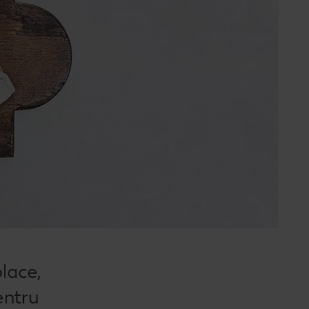
lace,
entru