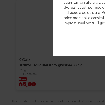
către țări din afara UE c
„Refuz” puteți permite d
individuale de utilizare. P
orice moment a consimțăm
Impressumul nostru îl găs
K-Gold
Brânză Halloumi 43% grăsime 225 g
225 g
(=1 kg 288.89)
Doar
65,00
Oferta este valabilă în limita stocului disponibil. Vindem în ca