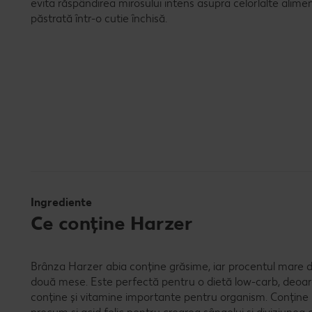
evita răspândirea mirosului intens asupra celorlalte alim
păstrată într-o cutie închisă.
Ingrediente
Ce conține Harzer
Brânza Harzer abia conține grăsime, iar procentul mare de
două mese. Este perfectă pentru o dietă low-carb, deoar
conține și vitamine importante pentru organism. Conține pr