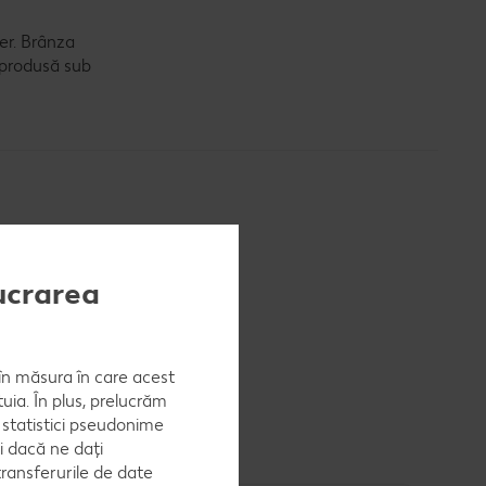
er. Brânza
e produsă sub
lucrarea
, în măsura în care acest
uia. În plus, prelucrăm
a statistici pseudonime
i dacă ne dați
ransferurile de date