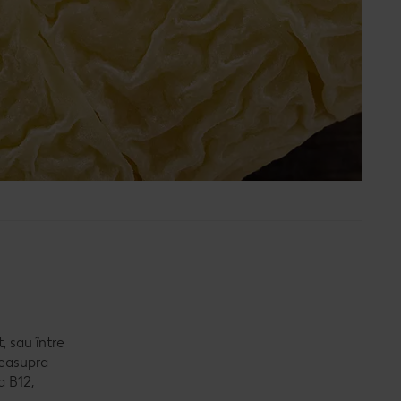
, sau între
deasupra
a B12,