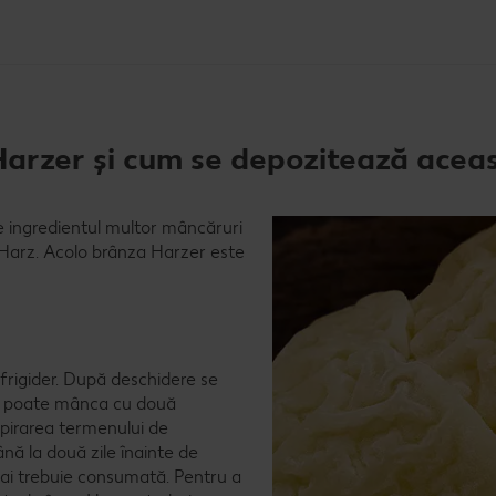
 Harzer și cum se depozitează acea
 ingredientul multor mâncăruri
in Harz. Acolo brânza Harzer este
 frigider. După deschidere se
 o poate mânca cu două
pirarea termenului de
ână la două zile înainte de
mai trebuie consumată. Pentru a