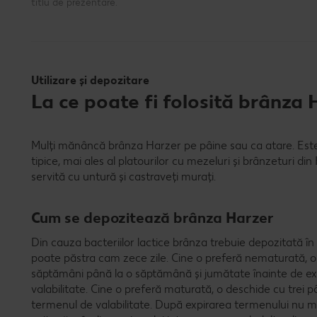
titlu de prezentare.
Utilizare și depozitare
La ce poate fi folosită brânza
Mulți mănâncă brânza Harzer pe pâine sau ca atare. Este
tipice, mai ales al platourilor cu mezeluri și brânzeturi d
servită cu untură și castraveți murați.
Cum se depozitează brânza Harzer
Din cauza bacteriilor lactice brânza trebuie depozitată în
poate păstra cam zece zile. Cine o preferă nematurată,
săptămâni până la o săptămână și jumătate înainte de ex
valabilitate. Cine o preferă maturată, o deschide cu trei p
termenul de valabilitate. După expirarea termenului nu 