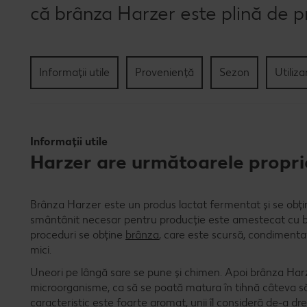
că brânza Harzer este plină de p
Informații utile
Proveniență
Sezon
Utiliza
Informații utile
Harzer are următoarele proprie
Brânza Harzer este un produs lactat fermentat și se obți
smântânit necesar pentru producție este amestecat cu bac
proceduri se obține
brânza
, care este scursă, condimentat
mici.
Uneori pe lângă sare se pune și chimen. Apoi brânza Har
microorganisme, ca să se poată matura în tihnă câteva s
caracteristic este foarte aromat, unii îl consideră de-a dr