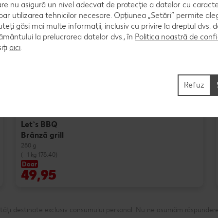
are nu asigură un nivel adecvat de protecție a datelor cu caract
oar utilizarea tehnicilor necesare. Opțiunea „Setări” permite al
uteți găsi mai multe informații, inclusiv cu privire la dreptul dvs.
Produse speciale
ântului la prelucrarea datelor dvs., în
Politica noastră de confi
iți
aici
.
Refuz
Let`s BBQ
Brânză grill
280 g
(=1 kg 178.40)
Doar
49,95
ntități destinate exclusiv consumului personal. Nu ne asumăm răspundere